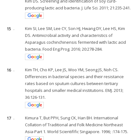
Kim DS. Screening and identification of soy curd-
producing lactic acid bacteria. J. Life Sci. 2011; 21:235-241.
15
.
Kim SI, Lee SM, Lee CY, Son HJ, Hwang DY, Lee HS, Kim
DS. Antimicrobial activity and characteristics of
Asparagus cochinchinensis fermented with lactic acid
bacteria. Food Eng.Prog. 2016; 20:278-284.
16
.
Kim TH, Cho KP, Lee JS, Woo YM, Seong JS, Noh CS.
Differences in bacterial species and their resistance
rates based on sputum cultures between tertiary
hospitals and smaller medical institutions. EMJ. 2013;
36:126-131.
17
.
Kimura T, But PPH, Sung CK, Han BH. International
Collation of Traditional and Folk Medicine Northeast
Asia-Part 1. World Scientifific Singapore. 1996; :174-175.