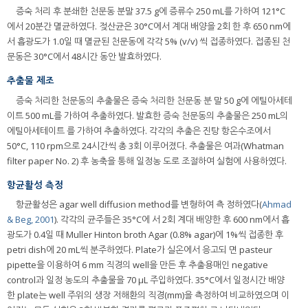
증숙 처리 후 분쇄한 천문동 분말 37.5 g에 증류수 250 mL를 가하여 121°C
에서 20분간 멸균하였다. 젖산균은 30°C에서 계대 배양을 2회 한 후 650 nm에
서 흡광도가 1.0일 때 멸균된 천문동에 각각 5% (v/v) 씩 접종하였다. 접종된 천
문동은 30°C에서 48시간 동안 발효하였다.
추출물 제조
증숙 처리한 천문동의 추출물은 증숙 처리한 천문동 분 말 50 g에 에틸아세테
이트 500 mL를 가하여 추출하였다. 발효한 증숙 천문동의 추출물은 250 mL의
에틸아세테이트 를 가하여 추출하였다. 각각의 추출은 진탕 항온수조에서
50°C, 110 rpm으로 24시간씩 총 3회 이루어졌다. 추출물은 여과(Whatman
filter paper No. 2) 후 농축을 통해 일정농 도로 조절하여 실험에 사용하였다.
항균활성 측정
항균활성은 agar well diffusion method를 변형하여 측 정하였다(
Ahmad
& Beg, 2001
). 각각의 균주들은 35°C에 서 2회 계대 배양한 후 600 nm에서 흡
광도가 0.4일 때 Muller Hinton broth Agar (0.8% agar)에 1%씩 접종한 후
petri dish에 20 mL씩 분주하였다. Plate가 실온에서 응고되 면 pasteur
pipette을 이용하여 6 mm 직경의 well을 만든 후 추출용매인 negative
control과 일정 농도의 추출물을 70 μL 주입하였다. 35°C에서 일정시간 배양
한 plate는 well 주위의 생장 저해환의 직경(mm)을 측정하여 비교하였으며 이