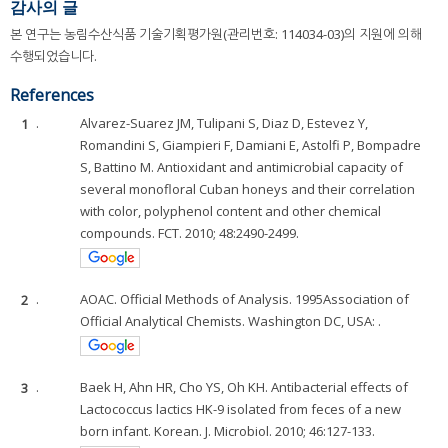
감사의 글
본 연구는 농림수산식품 기술기획평가원(관리번호: 114034-03)의 지원에 의해
수행되었습니다.
References
1
.
Alvarez-Suarez JM, Tulipani S, Diaz D, Estevez Y,
Romandini S, Giampieri F, Damiani E, Astolfi P, Bompadre
S, Battino M. Antioxidant and antimicrobial capacity of
several monofloral Cuban honeys and their correlation
with color, polyphenol content and other chemical
compounds. FCT. 2010; 48:2490-2499.
2
.
AOAC. Official Methods of Analysis. 1995Association of
Official Analytical Chemists. Washington DC, USA: .
3
.
Baek H, Ahn HR, Cho YS, Oh KH. Antibacterial effects of
Lactococcus lactics HK-9 isolated from feces of a new
born infant. Korean. J. Microbiol. 2010; 46:127-133.