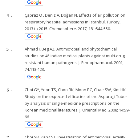
4
.
Çapraz Ö , Deniz A, Doğan N. Effects of air pollution on
respiratory hospital admissions in İstanbul, Turkey,
2013 to 2015. Chemosphere. 2017; 181:544-550.
5
.
Ahmad I, Beg AZ. Antimicrobial and phytochemical
studies on 45 Indian medical plants against multi-drug
resistant human pathogens. J. Ethnopharmacol. 2001;
74:113-123.
6
.
Choi GY, Yoon TS, Choo BK, Moon BC, Chae SW, Kim HK.
Study on the expected efficacies of the Asparagi Tuber
by analysis of single-medicine prescriptions on the
Korean medicinal literatures. J. Oriental Med. 2008; 14:59-
66.
7
.
Choi SB, Kang ST. Investigation of antimicrobial activity