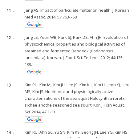
11
.
Jang AS. Impact of particulate matter on health. J. Korean
Med Assoc. 2014; 57:763-768.
12
.
Jung LS, Yoon WB, Park SJ, Park DS, Ahn JH. Evaluation of
physicochemical properties and biological activities of
steamed and fermented Deodeok (Codonopsis
Ianceolata). Korean. J. Food. Sci. Technol. 2012; 44:135-
139.
13
.
Kim PH, Kim MJ, Kim JH, Lee JS, Kim KH, Kim HJ, Jeon YJ, Heu
MS, Kim JS. Nutritional and physiologically active
characterizations of the sea squirt Halocynthia roretzi
sikhae andthe seasoned sea squirt. Kor. J. Fish Aquat.
Sci. 2014; 47:1-11.
14
.
Kim RU, Ahn SC, Yu SN, Kim KY, Seong JH, Lee YG, Kim HS,