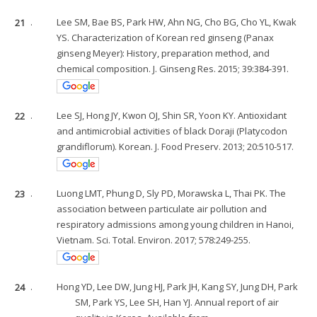
21
.
Lee SM, Bae BS, Park HW, Ahn NG, Cho BG, Cho YL, Kwak
YS. Characterization of Korean red ginseng (Panax
ginseng Meyer): History, preparation method, and
chemical composition. J. Ginseng Res. 2015; 39:384-391.
22
.
Lee SJ, Hong JY, Kwon OJ, Shin SR, Yoon KY. Antioxidant
and antimicrobial activities of black Doraji (Platycodon
grandiflorum). Korean. J. Food Preserv. 2013; 20:510-517.
23
.
Luong LMT, Phung D, Sly PD, Morawska L, Thai PK. The
association between particulate air pollution and
respiratory admissions among young children in Hanoi,
Vietnam. Sci. Total. Environ. 2017; 578:249-255.
24
.
Hong YD, Lee DW, Jung HJ, Park JH, Kang SY, Jung DH, Park
SM, Park YS, Lee SH, Han YJ. Annual report of air