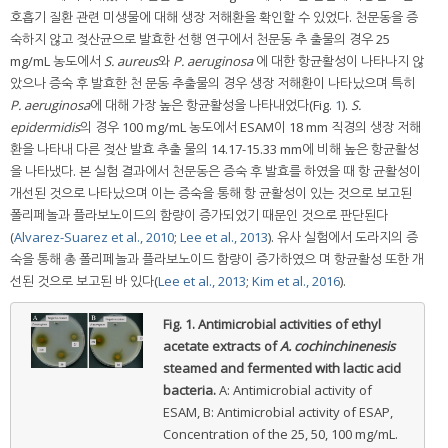
호흡기 질환 관련 미생물에 대해 생장 저해환을 확인할 수 있었다. 천문동을 증
숙하지 않고 젖산균으로 발효한 선행 연구에서 천문동 추 출물의 경우 25
mg/mL 농도에서
S. aureus
와
P. aeruginosa
에 대한 항균활성이 나타나지 않
았으나 증숙 후 발효한 천 문동 추출물의 경우 생장 저해환이 나타났으며 특히
P. aeruginosa
에 대해 가장 높은 항균활성을 나타내었다(Fig.
1
).
S.
epidermidis
의 경우 100 mg/mL 농도에서 ESAM이 18 mm 직경의 생장 저해
환을 나타내 다른 젖산 발효 추출 물의 14.17-15.33 mm에 비해 높은 항균활성
을 나타냈다. 본 실험 결과에서 천문동은 증숙 후 발효를 하였을 때 항 균활성이
개선된 것으로 나타났으며 이는 증숙을 통해 항 균활성이 있는 것으로 보고된
폴리페놀과 플라보노이드의 함량이 증가되었기 때문인 것으로 판단된다
(
Alvarez-Suarez et al., 2010
;
Lee et al., 2013
). 유사 실험에서 도라지의 증
숙을 통해 총 폴리페놀과 플라보노이드 함량이 증가하였으 며 항균활성 또한 개
선된 것으로 보고된 바 있다(
Lee et al., 2013
;
Kim et al., 2016
).
Fig. 1.
Antimicrobial activities of ethyl
acetate extracts of
A. cochinchinenesis
steamed and fermented with lactic acid
bacteria.
A: Antimicrobial activity of
ESAM, B: Antimicrobial activity of ESAP,
Concentration of the 25, 50, 100 mg/mL.