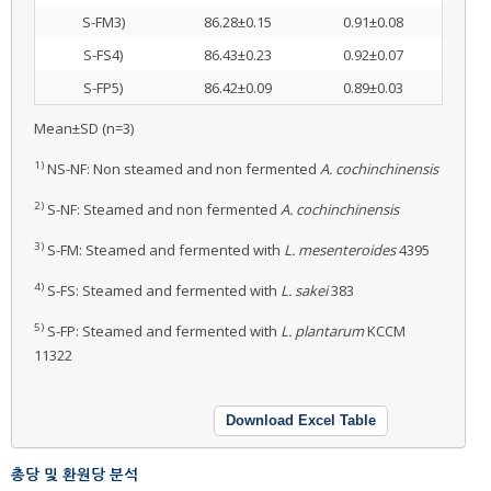
S-FM3)
86.28±0.15
0.91±0.08
S-FS4)
86.43±0.23
0.92±0.07
S-FP5)
86.42±0.09
0.89±0.03
Mean±SD (n=3)
1)
NS-NF: Non steamed and non fermented
A. cochinchinensis
2)
S-NF: Steamed and non fermented
A. cochinchinensis
3)
S-FM: Steamed and fermented with
L. mesenteroides
4395
4)
S-FS: Steamed and fermented with
L. sakei
383
5)
S-FP: Steamed and fermented with
L. plantarum
KCCM
11322
Download Excel Table
총당 및 환원당 분석