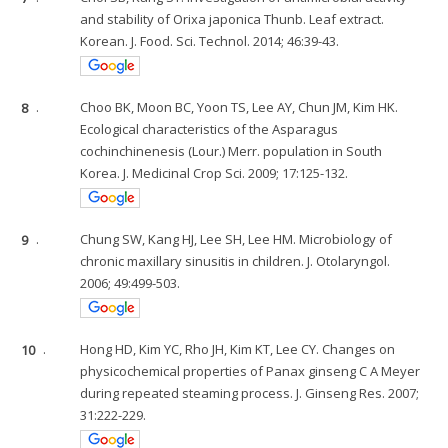
and stability of Orixa japonica Thunb. Leaf extract.
Korean. J. Food. Sci. Technol. 2014; 46:39-43.
8
.
Choo BK, Moon BC, Yoon TS, Lee AY, Chun JM, Kim HK.
Ecological characteristics of the Asparagus
cochinchinenesis (Lour.) Merr. population in South
Korea. J. Medicinal Crop Sci. 2009; 17:125-132.
9
.
Chung SW, Kang HJ, Lee SH, Lee HM. Microbiology of
chronic maxillary sinusitis in children. J. Otolaryngol.
2006; 49:499-503.
10
.
Hong HD, Kim YC, Rho JH, Kim KT, Lee CY. Changes on
physicochemical properties of Panax ginseng C A Meyer
during repeated steaming process. J. Ginseng Res. 2007;
31:222-229.