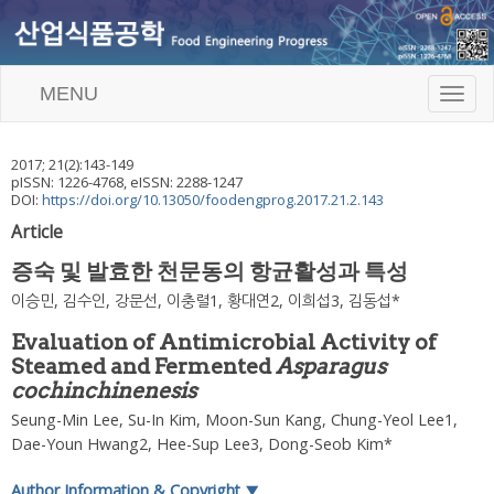
MENU
T
o
g
g
2017
;
21
(
2
):
143
-
149
l
pISSN: 1226-4768, eISSN: 2288-1247
e
DOI:
https://doi.org/10.13050/foodengprog.2017.21.2.143
n
Article
a
v
증숙 및 발효한 천문동의 항균활성과 특성
i
g
이승민
,
김수인
,
강문선
,
이충렬
1,
황대연
2,
이희섭
3,
김동섭
*
a
t
Evaluation of Antimicrobial Activity of
i
Steamed and Fermented
Asparagus
o
cochinchinenesis
n
Seung-Min Lee
,
Su-In Kim
,
Moon-Sun Kang
,
Chung-Yeol Lee
1,
Dae-Youn Hwang
2,
Hee-Sup Lee
3,
Dong-Seob Kim
*
Author Information & Copyright
▼