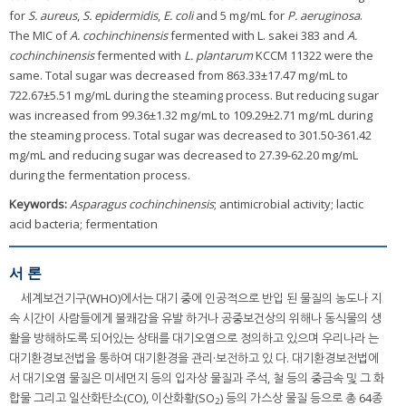
for
S. aureus
,
S. epidermidis
,
E. coli
and 5 mg/mL for
P. aeruginosa
.
The MIC of
A. cochinchinensis
fermented with L. sakei 383 and
A.
cochinchinensis
fermented with
L. plantarum
KCCM 11322 were the
same. Total sugar was decreased from 863.33±17.47 mg/mL to
722.67±5.51 mg/mL during the steaming process. But reducing sugar
was increased from 99.36±1.32 mg/mL to 109.29±2.71 mg/mL during
the steaming process. Total sugar was decreased to 301.50-361.42
mg/mL and reducing sugar was decreased to 27.39-62.20 mg/mL
during the fermentation process.
Keywords:
Asparagus cochinchinensis
; antimicrobial activity; lactic
acid bacteria; fermentation
서 론
세계보건기구(WHO)에서는 대기 중에 인공적으로 반입 된 물질의 농도나 지
속 시간이 사람들에게 불쾌감을 유발 하거나 공중보건상의 위해나 동식물의 생
활을 방해하도록 되어있는 상태를 대기오염으로 정의하고 있으며 우리나라 는
대기환경보전법을 통하여 대기환경을 관리·보전하고 있 다. 대기환경보전법에
서 대기오염 물질은 미세먼지 등의 입자상 물질과 주석, 철 등의 중금속 및 그 화
합물 그리고 일산화탄소(CO), 이산화황(SO
) 등의 가스상 물질 등으로 총 64종
2