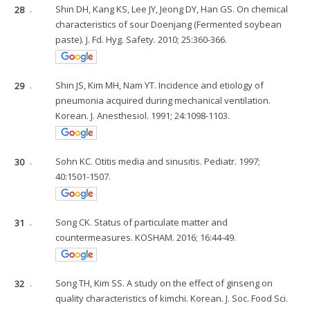
28
.
Shin DH, Kang KS, Lee JY, Jeong DY, Han GS. On chemical
characteristics of sour Doenjang (Fermented soybean
paste). J. Fd. Hyg. Safety. 2010; 25:360-366.
29
.
Shin JS, Kim MH, Nam YT. Incidence and etiology of
pneumonia acquired during mechanical ventilation.
Korean. J. Anesthesiol. 1991; 24:1098-1103.
30
.
Sohn KC. Otitis media and sinusitis. Pediatr. 1997;
40:1501-1507.
31
.
Song CK. Status of particulate matter and
countermeasures. KOSHAM. 2016; 16:44-49.
32
.
Song TH, Kim SS. A study on the effect of ginseng on
quality characteristics of kimchi. Korean. J. Soc. Food Sci.