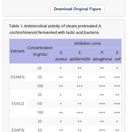
Download Original Figure
Table 1.
Antimicrobial activity of steam pretreated
A.
cochinchinensis
fermented with lactic acid bacteria
Inhibition zone
Concentration
Extracts
S.
S.
P.
E.
(mg/mL)
aureus
epidermidis
aeruginosa
coli
+
++
++
+
25
ESAM1)
50
++
++
+++
+++
100
++
+++
+++
+++
25
+
++
++
++
ESAS2)
50
+
++
+++
+++
100
++
+++
+++
+++
25
+
++
++
+
ESAP3)
50
++
++
+++
++