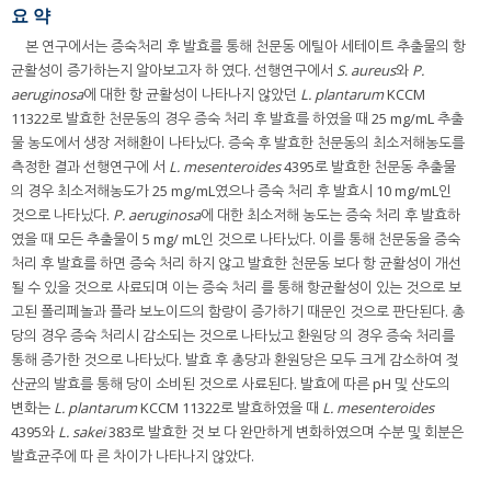
요 약
본 연구에서는 증숙처리 후 발효를 통해 천문동 에틸아 세테이트 추출물의 항
균활성이 증가하는지 알아보고자 하 였다. 선행연구에서
S. aureus
와
P.
aeruginosa
에 대한 항 균활성이 나타나지 않았던
L. plantarum
KCCM
11322로 발효한 천문동의 경우 증숙 처리 후 발효를 하였을 때 25 mg/mL 추출
물 농도에서 생장 저해환이 나타났다. 증숙 후 발효한 천문동의 최소저해농도를
측정한 결과 선행연구에 서
L. mesenteroides
4395로 발효한 천문동 추출물
의 경우 최소저해농도가 25 mg/mL였으나 증숙 처리 후 발효시 10 mg/mL인
것으로 나타났다.
P. aeruginosa
에 대한 최소저해 농도는 증숙 처리 후 발효하
였을 때 모든 추출물이 5 mg/ mL인 것으로 나타났다. 이를 통해 천문동을 증숙
처리 후 발효를 하면 증숙 처리 하지 않고 발효한 천문동 보다 항 균활성이 개선
될 수 있을 것으로 사료되며 이는 증숙 처리 를 통해 항균활성이 있는 것으로 보
고된 폴리페놀과 플라 보노이드의 함량이 증가하기 때문인 것으로 판단된다. 총
당의 경우 증숙 처리시 감소되는 것으로 나타났고 환원당 의 경우 증숙 처리를
통해 증가한 것으로 나타났다. 발효 후 총당과 환원당은 모두 크게 감소하여 젖
산균의 발효를 통해 당이 소비된 것으로 사료된다. 발효에 따른 pH 및 산도의
변화는
L. plantarum
KCCM 11322로 발효하였을 때
L. mesenteroides
4395와
L. sakei
383로 발효한 것 보 다 완만하게 변화하였으며 수분 및 회분은
발효균주에 따 른 차이가 나타나지 않았다.