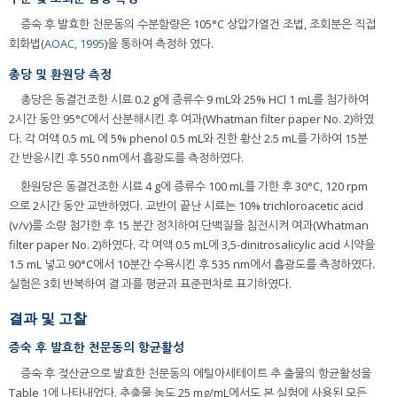
증숙 후 발효한 천문동의 수분함량은 105°C 상압가열건 조법, 조회분은 직접
회화법(
AOAC, 1995
)을 통하여 측정하 였다.
총당 및 환원당 측정
총당은 동결건조한 시료 0.2 g에 증류수 9 mL와 25% HCl 1 mL를 첨가하여
2시간 동안 95°C에서 산분해시킨 후 여과(Whatman filter paper No. 2)하였
다. 각 여액 0.5 mL 에 5% phenol 0.5 mL와 진한 황산 2.5 mL를 가하여 15분
간 반응시킨 후 550 nm에서 흡광도를 측정하였다.
환원당은 동결건조한 시료 4 g에 증류수 100 mL를 가한 후 30°C, 120 rpm
으로 2시간 동안 교반하였다. 교반이 끝난 시료는 10% trichloroacetic acid
(v/v)를 소량 첨가한 후 15 분간 정치하여 단백질을 침전시켜 여과(Whatman
filter paper No. 2)하였다. 각 여액 0.5 mL에 3,5-dinitrosalicylic acid 시약을
1.5 mL 넣고 90°C에서 10분간 수욕시킨 후 535 nm에서 흡광도를 측정하였다.
실험은 3회 반복하여 결 과를 평균과 표준편차로 표기하였다.
결과 및 고찰
증숙 후 발효한 천문동의 항균활성
증숙 후 젖산균으로 발효한 천문동의 에틸아세테이트 추 출물의 항균활성을
Table
1
에 나타내었다. 추출물 농도 25 mg/mL에서도 본 실험에 사용된 모든