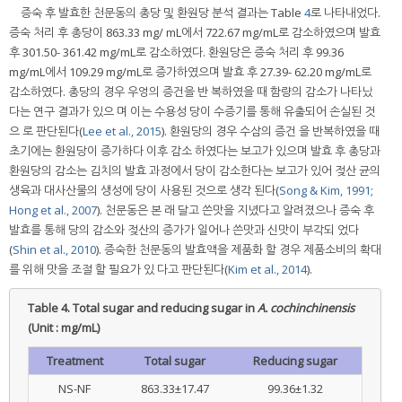
증숙 후 발효한 천문동의 총당 및 환원당 분석 결과는 Table
4
로 나타내었다.
증숙 처리 후 총당이 863.33 mg/ mL에서 722.67 mg/mL로 감소하였으며 발효
후 301.50- 361.42 mg/mL로 감소하였다. 환원당은 증숙 처리 후 99.36
mg/mL에서 109.29 mg/mL로 증가하였으며 발효 후 27.39- 62.20 mg/mL로
감소하였다. 총당의 경우 우엉의 증건을 반 복하였을 때 함량의 감소가 나타났
다는 연구 결과가 있으 며 이는 수용성 당이 수증기를 통해 유출되어 손실된 것
으 로 판단된다(
Lee et al., 2015
). 환원당의 경우 수삼의 증건 을 반복하였을 때
초기에는 환원당이 증가하다 이후 감소 하였다는 보고가 있으며 발효 후 총당과
환원당의 감소는 김치의 발효 과정에서 당이 감소한다는 보고가 있어 젖산 균의
생육과 대사산물의 생성에 당이 사용된 것으로 생각 된다(
Song & Kim, 1991
;
Hong et al., 2007
). 천문동은 본 래 달고 쓴맛을 지녔다고 알려졌으나 증숙 후
발효를 통해 당의 감소와 젖산의 증가가 일어나 쓴맛과 신맛이 부각되 었다
(
Shin et al., 2010
). 증숙한 천문동의 발효액을 제품화 할 경우 제품소비의 확대
를 위해 맛을 조절 할 필요가 있 다고 판단된다(
Kim et al., 2014
).
Table 4.
Total sugar and reducing sugar in
A. cochinchinensis
(Unit : mg/mL)
Treatment
Total sugar
Reducing sugar
NS-NF
863.33±17.47
99.36±1.32