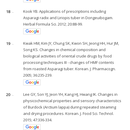
18
.
Kook YB. Applications of prescriptions including
Asparagi radix and Liriopis tuber in Dongeuibogam.
Herbal Formula Sci. 2012; 20:88-99.
19
.
Kwak HM, Kim JY, Chung SK, Kwon SH, Jeong HH, Hur JM,
Song KS. Changes in chemical composition and
biological activities of oriental crude drugs by food
processing techniques III - changes of HMF contents
from roasted Asparagi tuber. Korean. J. Pharmacogn.
2005; 36:235-239.
20
.
Lee GY, Son YJ, Jeon YH, Kang HJ, Hwang IK. Changes in
physicochemical properties and sensory characteristics
of Burdock (Arctium lappa) during repeated steaming
and drying procedures. Korean. J. Food Sci. Technol.
2015; 47:336-334.