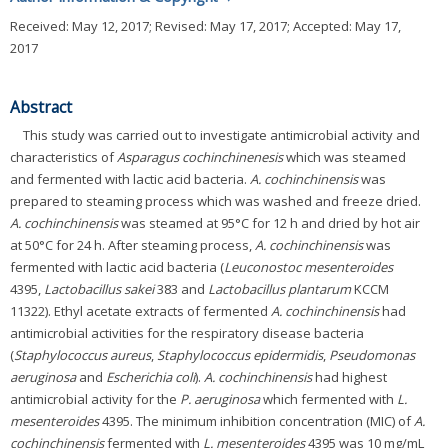
Received:
May 12, 2017
; Revised:
May 17, 2017
; Accepted:
May 17,
2017
Abstract
This study was carried out to investigate antimicrobial activity and
characteristics of
Asparagus cochinchinenesis
which was steamed
and fermented with lactic acid bacteria.
A. cochinchinensis
was
prepared to steaming process which was washed and freeze dried.
A. cochinchinensis
was steamed at 95°C for 12 h and dried by hot air
at 50°C for 24 h. After steaming process,
A. cochinchinensis
was
fermented with lactic acid bacteria (
Leuconostoc mesenteroides
4395,
Lactobacillus sakei
383 and
Lactobacillus plantarum
KCCM
11322). Ethyl acetate extracts of fermented
A. cochinchinensis
had
antimicrobial activities for the respiratory disease bacteria
(
Staphylococcus aureus
,
Staphylococcus epidermidis
,
Pseudomonas
aeruginosa
and
Escherichia coli
).
A. cochinchinensis
had highest
antimicrobial activity for the
P. aeruginosa
which fermented with
L.
mesenteroides
4395. The minimum inhibition concentration (MIC) of
A.
cochinchinensis
fermented with
L. mesenteroides
4395 was 10 mg/mL