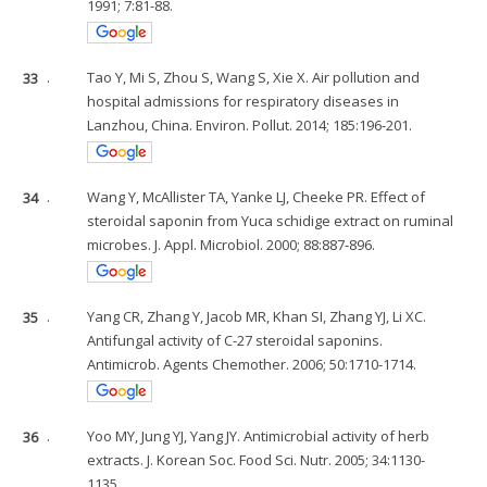
1991; 7:81-88.
33
.
Tao Y, Mi S, Zhou S, Wang S, Xie X. Air pollution and
hospital admissions for respiratory diseases in
Lanzhou, China. Environ. Pollut. 2014; 185:196-201.
34
.
Wang Y, McAllister TA, Yanke LJ, Cheeke PR. Effect of
steroidal saponin from Yuca schidige extract on ruminal
microbes. J. Appl. Microbiol. 2000; 88:887-896.
35
.
Yang CR, Zhang Y, Jacob MR, Khan SI, Zhang YJ, Li XC.
Antifungal activity of C-27 steroidal saponins.
Antimicrob. Agents Chemother. 2006; 50:1710-1714.
36
.
Yoo MY, Jung YJ, Yang JY. Antimicrobial activity of herb
extracts. J. Korean Soc. Food Sci. Nutr. 2005; 34:1130-
1135.