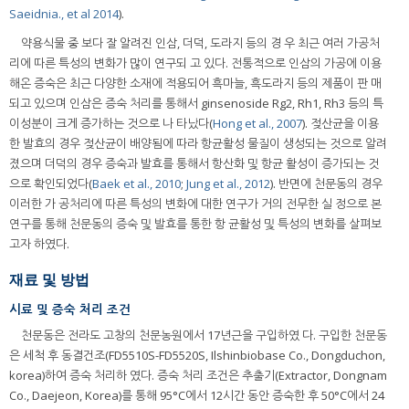
Saeidnia., et al 2014
).
약용식물 중 보다 잘 알려진 인삼, 더덕, 도라지 등의 경 우 최근 여러 가공처
리에 따른 특성의 변화가 많이 연구되 고 있다. 전통적으로 인삼의 가공에 이용
해온 증숙은 최근 다양한 소재에 적용되어 흑마늘, 흑도라지 등의 제품이 판 매
되고 있으며 인삼은 증숙 처리를 통해서 ginsenoside Rg2, Rh1, Rh3 등의 특
이성분이 크게 증가하는 것으로 나 타났다(
Hong et al., 2007
). 젖산균을 이용
한 발효의 경우 젖산균이 배양됨에 따라 항균활성 물질이 생성되는 것으로 알려
졌으며 더덕의 경우 증숙과 발효를 통해서 항산화 및 항균 활성이 증가되는 것
으로 확인되었다(
Baek et al., 2010
;
Jung et al., 2012
). 반면에 천문동의 경우
이러한 가 공처리에 따른 특성의 변화에 대한 연구가 거의 전무한 실 정으로 본
연구를 통해 천문동의 증숙 및 발효를 통한 항 균활성 및 특성의 변화를 살펴보
고자 하였다.
재료 및 방법
시료 및 증숙 처리 조건
천문동은 전라도 고창의 천문농원에서 17년근을 구입하였 다. 구입한 천문동
은 세척 후 동결건조(FD5510S-FD5520S, Ilshinbiobase Co., Dongduchon,
korea)하여 증숙 처리하 였다. 증숙 처리 조건은 추출기(Extractor, Dongnam
Co., Daejeon, Korea)를 통해 95°C에서 12시간 동안 증숙한 후 50°C에서 24