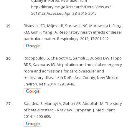
quality in Korea. Available from
http://library.me.go.kr/search/DetailView.ax?
5618423 Accessed Apr. 28. 2016. 2015
25
.
Ristovski ZD, Miljevic B, Surawski NC, Morawska L, Fong
KM, Goh F, Yang I A. Respiratory health effects of diesel
particulate matter. Respirology. 2012; 17:201-212.
26
.
Rodopoulou S, Chalbot MC, Samoli E, Dubois DW, Flippo
BDS, Kavouras IG. Air pollution and hospital emergency
room and admissions for cardiovascular and
respiratory disease in Doña Ana County, New Mexico.
Environ. Res. 2014; 129:39-46.
27
.
Saeidnia S, Manayi A, Gohari AR, Abdollahi M. The story
of beta-sitosterol- A review. European. J. Med. Plant.
2014; 4:590-609.