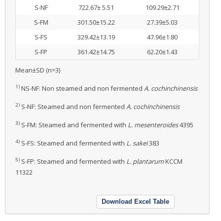
S-NF
722.67± 5.51
109.29±2.71
S-FM
301.50±15.22
27.39±5.03
S-FS
329.42±13.19
47.96±1.80
S-FP
361.42±14.75
62.20±1.43
Mean±SD (n=3)
1)
NS-NF: Non steamed and non fermented
A. cochinchinensis
2)
S-NF: Steamed and non fermented
A. cochinchinensis
3)
S-FM: Steamed and fermented with
L. mesenteroides
4395
4)
S-FS: Steamed and fermented with
L. sakei
383
5)
S-FP: Steamed and fermented with
L. plantarum
KCCM
11322
Download Excel Table