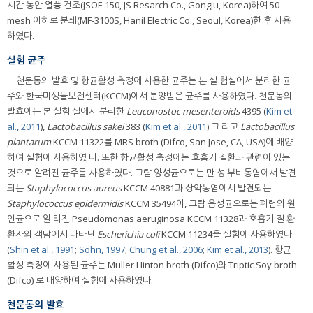
시간 동안 열풍 건조(JSOF-150, JS Resarch Co., Gongju, Korea)하여 50
mesh 이하로 분쇄(MF-3100S, Hanil Electric Co., Seoul, Korea)한 후 사용
하였다.
실험 균주
천문동의 발효 및 항균활성 측정에 사용한 균주는 본 실 험실에서 분리한 균
주와 한국미생물보전센터(KCCM)에서 분양받은 균주를 사용하였다. 천문동의
발효에는 본 실험 실에서 분리한
Leuconostoc mesenteroids
4395 (
Kim et
al., 2011
),
Lactobacillus sakei
383 (
Kim et al., 2011
) 그 리고
Lactobacillus
plantarum
KCCM 11322를 MRS broth (Difco, San Jose, CA, USA)에 배양
하여 실험에 사용하였 다. 또한 항균활성 측정에는 호흡기 질환과 관련이 있는
것으로 알려진 균주를 사용하였다. 그람 양성균으로는 만 성 부비동염에서 발견
되는
Staphylococcus aureus
KCCM 40881과 상악동염에서 발견되는
Staphylococcus epidermidis
KCCM 35494이, 그람 음성균으로는 폐렴의 원
인균으로 알 려진 Pseudomonas aeruginosa KCCM 11328과 호흡기 질 환
환자의 객담에서 나타난
Escherichia coli
KCCM 11234을 실험에 사용하였다
(
Shin et al., 1991
;
Sohn, 1997
;
Chung et al., 2006
;
Kim et al., 2013
). 항균
활성 측정에 사용된 균주는 Muller Hinton broth (Difco)와 Triptic Soy broth
(Difco) 로 배양하여 실험에 사용하였다.
천문동의 발효