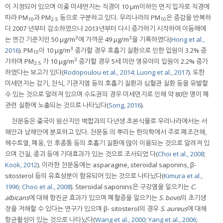
이 지정되어 있으며 이중 미세먼지는 직경이 10 μm이하인 먼지 입자로 직경에
따라 PM
과 PM
등으로 구분하고 있다. 우리나라의 PM
은 증감을 반복하
10
2.5
10
다 2007 년부터 감소하였으나 2013년부터 다시 증가하기 시작하여 이듬해에
3
3
는 연간 기준치인 50 μg/m
에 가까운 49 μg/m
을 기록하였다(
Hong et al.,
3
2016
). PM
이 10 μg/m
증가할 경우 호흡기 질환으로 인한 입원이 3.2% 증
10
3
가하며 PM
가 10 μg/m
증가할 경우 5세 미만 영유아의 입원이 2.2% 증가
2.5
하였다는 보고가 있다(
Rodopoulou et al., 2014
;
Luong et al., 2017
). 또한
미세먼지는 감기, 천식, 기관지염 등의 호흡기 질환과 심혈관 질환 등을 유발할
수 있는 것으로 알려져 있으며 수도권의 경우 미세먼지로 인해 약 80만 명이 폐
관련 질환에 노출되는 것으로 나타났다(
Song, 2016
).
천문동은 중국이 원산지인 백합과의 다년생 초본식물로 우리나라에서는 서
해안과 남해안에 분포하고 있다. 천문동 의 뿌리는 한의학에서 주로 폐조건해,
혜수토열, 폐옹, 인 후종통 등의 호흡기 질환에 많이 이용되는 것으로 알려져 있
으며 간질, 종괴 등에 기대효과가 있는 것으로 조사되었 다(
Choi et al., 2008
;
Kook, 2012
). 이러한 천문동에는 asparagine, steroidal saponins, β-
sitosterol 등의 유효성분이 함유되어 있는 것으로 나타났다(
Kimura et al.,
1996
;
Choo et al., 2008
). Steroidal saponins은 구강염을 일으키는
C.
albicans
에 대해 항진균 효과가 있으며 폐혈증을 일으키는
S. bovis
의 초기생
장을 저해할 수 있다는 연구가 있으며 β- sitosterol의 경우
S. aureus
에 대해
항균활성이 있는 것으로 나타났다(
Wang et al., 2000
;
Yang et al., 2006
;