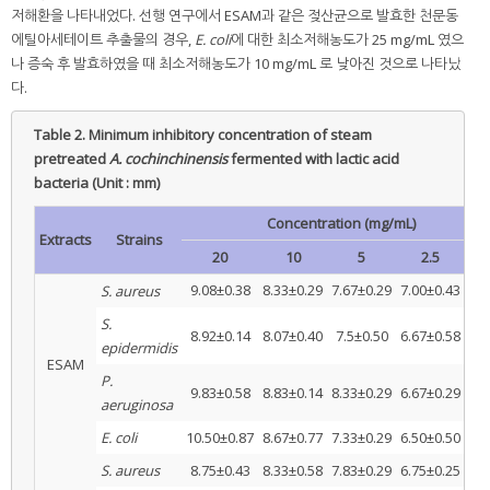
저해환을 나타내었다. 선행 연구에서 ESAM과 같은 젖산균으로 발효한 천문동
에틸아세테이트 추출물의 경우,
E. coli
에 대한 최소저해농도가 25 mg/mL 였으
나 증숙 후 발효하였을 때 최소저해농도가 10 mg/mL 로 낮아진 것으로 나타났
다.
Table 2.
Minimum inhibitory concentration of steam
pretreated
A. cochinchinensis
fermented with lactic acid
bacteria (Unit : mm)
Concentration (mg/mL)
Extracts
Strains
20
10
5
2.5
1.2
9.08±0.38
8.33±0.29
7.67±0.29
7.00±0.43
-*
S. aureus
S.
8.92±0.14
8.07±0.40
7.5±0.50
6.67±0.58
-
epidermidis
ESAM
P.
9.83±0.58
8.83±0.14
8.33±0.29
6.67±0.29
-
aeruginosa
E. coli
10.50±0.87
8.67±0.77
7.33±0.29
6.50±0.50
-
S. aureus
8.75±0.43
8.33±0.58
7.83±0.29
6.75±0.25
-