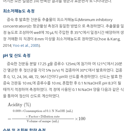
어지는 모든 실험은 3회 반복한 결과를 평균과 표준편차 로 나타내었다.
최소저해농도 측정
증숙 후 발효한 천문동 추출물의 최소저해농도(Minimum inhibitory
concentration)는 항균활성 측정과 동일한 방법으 로 측정하였다. 추출물을 일
정 농도로 조성하여 well에 70 μL씩 주입한 후 35°C에서 일정시간 배양하여 생
장 저해환 의 직경이 8 mm 이상을 최소저해농도로 정하였다(Choe & Kang,
2014;
Yoo et al., 2005
).
pH 및 산도 측정
증숙한 천문동 분말 17.25 g을 증류수 125mL에 첨가하 여 121°C에서 20분
간 멸균한 후 젖산균을 각각 5% (v/v) 씩 접종하여 30°C에서 발효하였다. 접종
후 0, 12, 24, 36, 48, 72, 96시간마다 pH와 산도를 측정하였다. 산도는 발효 한
증숙 천문동 10 mL에 증류수를 10 mL 혼합한 후 0.1 N NaOH로 pH 8.3이 될
때까지 적정하여 측정하였다. 적 정에 사용된 0.1 N NaOH 양을 다음과 같은 식
을 통하여 젖산의 산도로 계산하였다.
Acidity (%)
0.009×Consumption of 0.1 N NaOH (mL)
× Factor×Dillution rate
=
×100
Volume of sampe (mL)
수분 및 조회분 함량 측정