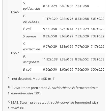
S.
8.83±0.29
8.42±0.38
7.33±0.58
-
-
epidermidis
ESAS
P.
11.17±0.29
9.33±0.76
8.33±0.58
6.83±0.29
-
aeruginosa
E. coli
9.67±0.58
8.25±0.43
7.17±0.29
6.67±0.29
-
S. aureus
9.33±0.58
8.67±0.29
7.83±0.29
7.33±0.29
-
S.
9.67±0.29
8.33±0.29
7.67±0.29
7.17±0.29
-
epidermidis
ESAP
P.
11.92±0.38
9.33±0.58
8.58±0.52
7.33±0.58
-
aeruginosa
E. coli
9.50±0.50
8.67±0.29
7.50±0.50
6.50±0.50
-
*
-: not detected, Mean±SD (n=3)
1)
ESAM: Steam pretreated
A. cochinchinensis
fermented with
L. mesenteroides
4395
2)
ESAS: Steam pretreated
A. cochinchinensis
fermented with
L. sakei
383