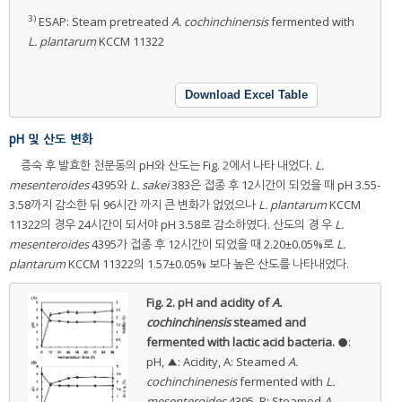
3)
ESAP: Steam pretreated
A. cochinchinensis
fermented with
L. plantarum
KCCM 11322
Download Excel Table
pH 및 산도 변화
증숙 후 발효한 천문동의 pH와 산도는 Fig.
2
에서 나타 내었다.
L.
mesenteroides
4395와
L. sakei
383은 접종 후 12시간이 되었을 때 pH 3.55-
3.58까지 감소한 뒤 96시간 까지 큰 변화가 없었으나
L. plantarum
KCCM
11322의 경우 24시간이 되서야 pH 3.58로 감소하였다. 산도의 경 우
L.
mesenteroides
4395가 접종 후 12시간이 되었을 때 2.20±0.05%로
L.
plantarum
KCCM 11322의 1.57±0.05% 보다 높은 산도를 나타내었다.
Fig. 2.
pH and acidity of
A.
cochinchinensis
steamed and
fermented with lactic acid bacteria.
●:
pH, ▲: Acidity, A: Steamed
A.
cochinchinenesis
fermented with
L.
mesenteroides
4395, B: Steamed
A.