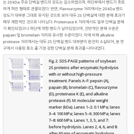
는 20 kDa 주요 단백질 밴드의 강도는 감소하였으며, 하단부에서 밴드가 흐릿
하게 퍼진 형태로 관찰되었다. 반면, Flavourzyme 처리에서는 20 kDa 밴드
강도가 대부분 그대로 유지된 것으로 보아 대두 2S 단백질에 대한 분해 효과가
매우 제한적인 것으로 나타났다. Proteinase K 처리에서도 일부 단백질 분해
가 확인되었으나 하단에 약한 밴드가 남아있었으며, 전반적인 분해 수준은
papain 및 bromelain 처리와 유사한 수준이었다. 이에 비해 alkaline
protease 처리에서는 대두 2S 단백질 밴드 대부분이 완전히 소실되어, 본 연
구에서 사용된 효소 중 가장 강한 단백질 분해 효과를 나타내었다.
Fig. 2.
SDS-PAGE patterns of soybean
2S proteins after enzymatic hydrolysis
with or without high-pressure
treatment. Panels A–F: pepsin (A),
papain (B), bromelain (C), flavourzyme
(D), proteinase K (E), and alkaline
protease (F). M: molecular weight
marker (kDa). Lanes 1–2: 0.1 MPa; lanes
3–4: 100 MPa; lanes 5–6: 300 MPa; lanes
7–8: 600 MPa. Lanes 1, 3, 5, and 7:
before hydrolysis. Lanes 2, 4, 6, and 8:
after 60 min of enzymatic hydrolysis.