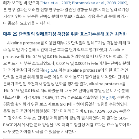
례가 보고된 바 있으며(
Frias et al., 2007
;
Phromraksa et al., 2008
;
2009
),
본 연구 결과는 이러한 선행 연구들과 일관된 경향을 보인다. 이는 알레르기성
저감에 있어서 단순한 단백질 분해 여부보다 효소의 작용 특성과 분해 범위가
더 중요한 요소임을 시사한다.
대두 2S 단백질의 알레르기성 저감을 위한 효소가수분해 조건 최적화
Alkaline protease를 이용한 대두 2S 단백질의 알레르기성 저감을 위해 효
소 농도 및 가수분해 시간에 따른 효과를 단계적으로 평가하였다. Alkaline
protease를 1%, 0.1% 및 0.01% 농도로 처리하였을 때 대두 2S 단백질의 주
요 밴드가 대부분 소실되었으나, 0.001% 및 0.0001% 농도에서는 단백질 분해
가 거의 관찰되지 않았다(
Fig. 5A
). 이는 alkaline protease에 의한 효과적인
단백질 분해를 위해 일정 수준 이상의 효소 농도가 필요함을 보여준다. 단백질
분해가 확인된 조건에서 항원성 변화를 평가한 결과, alkaline protease를
1%, 0.1% 및 0.01%로 처리하였을 때 대두 2S 단백질의 항원성은 비가수분해
대조군 대비 각각 9.3%, 23.6%, 71.7% 수준으로 감소하였다(
Fig. 5B
). 전반적인
경향을 확인하기 위한 보조 자료로 SKTI에 대하여 동일한 실험을 수행하였다.
동일 농도 조건에서 항원성이 각각 미처리군 대비 8.1%, 13.5%, 60.2% 수준으
로 감소하여 대두 2S 단백질 처리결과의 경향과 일치하였다. 이 결과는 SDS-
PAGE에서 유사한 분해 양상을 보이더라도 항원성 저감 효과는 효소 농도에 따
라 뚜렷한 차이를 나타낼 수 있음을 시사한다.