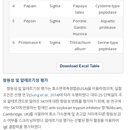
4
Papain
Sigma
Papaya
Cysteine-type
5-
latex
peptidase
5
Pepsin
Sigma
Porcine
Aspartic
1.5
Gastric
protease
2.5
mucosa
6
Proteinase K
Sigma
Tritirachium
Serine-type
7.5
album
peptidase
9.0
Download Excel Table
항원성 및 알레르기성 평가
항원성 및 알레르기성 평가는 효소면역측정법(ELISA)을 이용하였으며, 실험
조건은 선행 연구(
Sung et al., 2014
)에 따라 수행하였다. 대두 2S 단백질의 주
요 알레르겐으로 알려진 SKTI에 대한 항원성 변화를 평가하기 위해, 본 연구에
서는 SKTI에 반응하는 항체인 anti-soybean trypsin inhibitor 항체(Abcam,
Cambridge, UK)를 사용하여 효소 가수분해 및 초고압 처리에 따른 항원성 감
소 여부를 스크리닝하였다. 알레르기성 평가는 선별된 환자 혈청을 이용하여
IgE 결합력을 평가하였다.