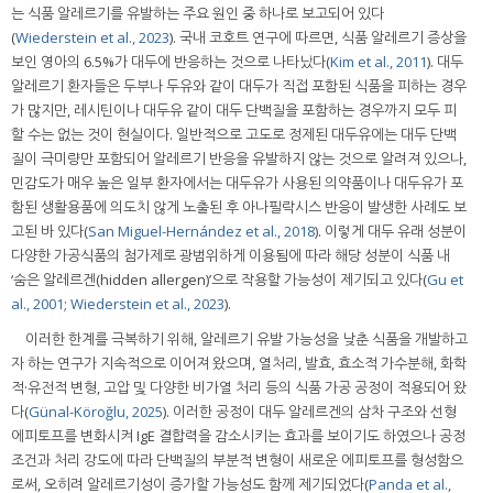
는 식품 알레르기를 유발하는 주요 원인 중 하나로 보고되어 있다
(
Wiederstein et al., 2023
). 국내 코호트 연구에 따르면, 식품 알레르기 증상을
보인 영아의 6.5%가 대두에 반응하는 것으로 나타났다(
Kim et al., 2011
). 대두
알레르기 환자들은 두부나 두유와 같이 대두가 직접 포함된 식품을 피하는 경우
가 많지만, 레시틴이나 대두유 같이 대두 단백질을 포함하는 경우까지 모두 피
할 수는 없는 것이 현실이다. 일반적으로 고도로 정제된 대두유에는 대두 단백
질이 극미량만 포함되어 알레르기 반응을 유발하지 않는 것으로 알려져 있으나,
민감도가 매우 높은 일부 환자에서는 대두유가 사용된 의약품이나 대두유가 포
함된 생활용품에 의도치 않게 노출된 후 아나필락시스 반응이 발생한 사례도 보
고된 바 있다(
San Miguel-Hernández et al., 2018
). 이렇게 대두 유래 성분이
다양한 가공식품의 첨가제로 광범위하게 이용됨에 따라 해당 성분이 식품 내
‘숨은 알레르겐(hidden allergen)’으로 작용할 가능성이 제기되고 있다(
Gu et
al., 2001
;
Wiederstein et al., 2023
).
이러한 한계를 극복하기 위해, 알레르기 유발 가능성을 낮춘 식품을 개발하고
자 하는 연구가 지속적으로 이어져 왔으며, 열처리, 발효, 효소적 가수분해, 화학
적·유전적 변형, 고압 및 다양한 비가열 처리 등의 식품 가공 공정이 적용되어 왔
다(
Günal-Köroğlu, 2025
). 이러한 공정이 대두 알레르겐의 삼차 구조와 선형
에피토프를 변화시켜 IgE 결합력을 감소시키는 효과를 보이기도 하였으나 공정
조건과 처리 강도에 따라 단백질의 부분적 변형이 새로운 에피토프를 형성함으
로써, 오히려 알레르기성이 증가할 가능성도 함께 제기되었다(
Panda et al.,