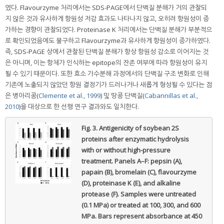
였다. Flavourzyme 처리에서는 SDS-PAGE에서 단백질 분해가 거의 관찰되
지 않은 것과 유사하게 항원성 저감 효과도 나타나지 않고, 오히려 항원성이 증
가하는 경향이 관찰되었다. Proteinase K 처리에서는 단백질 분해가 부분적으
로 확인되었음에도 불구하고 Flavourzyme과 유사하게 항원성이 증가하였다.
즉, SDS-PAGE 상에서 관찰된 단백질 분해가 항상 항원성 감소로 이어지는 것
은 아니며, 이는 항체가 인식하는 epitope의 잔존 여부에 따라 항원성이 유지
될 수 있기 때문이다. 또한 효소 가수분해 과정에서의 단백질 구조 변화로 인해
기존에 노출되지 않았던 항원 결정기가 드러나거나 새롭게 형성될 수 있다는 점
은 병아리콩(
Clemente et al., 1999
) 및 땅콩 단백질(
Cabannillas et al.,
2010
)을 대상으로 한 선행 연구 결과와도 일치한다.
Fig. 3.
Antigenicity of soybean 2S
proteins after enzymatic hydrolysis
with or without high-pressure
treatment. Panels A–F: pepsin (A),
papain (B), bromelain (C), flavourzyme
(D), proteinase K (E), and alkaline
protease (F). Samples were untreated
(0.1 MPa) or treated at 100, 300, and 600
MPa. Bars represent absorbance at 450