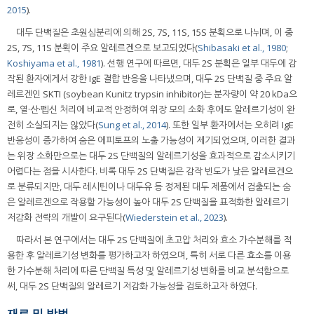
2015
).
대두 단백질은 초원심분리에 의해 2S, 7S, 11S, 15S 분획으로 나뉘며, 이 중
2S, 7S, 11S 분획이 주요 알레르겐으로 보고되었다(
Shibasaki et al., 1980
;
Koshiyama et al., 1981
). 선행 연구에 따르면, 대두 2S 분획은 일부 대두에 감
작된 환자에게서 강한 IgE 결합 반응을 나타냈으며, 대두 2S 단백질 중 주요 알
레르겐인 SKTI (soybean Kunitz trypsin inhibitor)는 분자량이 약 20 kDa으
로, 열·산·펩신 처리에 비교적 안정하여 위장 모의 소화 후에도 알레르기성이 완
전히 소실되지는 않았다(
Sung et al., 2014
). 또한 일부 환자에서는 오히려 IgE
반응성이 증가하여 숨은 에피토프의 노출 가능성이 제기되었으며, 이러한 결과
는 위장 소화만으로는 대두 2S 단백질의 알레르기성을 효과적으로 감소시키기
어렵다는 점을 시사한다. 비록 대두 2S 단백질은 감작 빈도가 낮은 알레르겐으
로 분류되지만, 대두 레시틴이나 대두유 등 정제된 대두 제품에서 검출되는 숨
은 알레르겐으로 작용할 가능성이 높아 대두 2S 단백질을 표적화한 알레르기
저감화 전략의 개발이 요구된다(
Wiederstein et al., 2023
).
따라서 본 연구에서는 대두 2S 단백질에 초고압 처리와 효소 가수분해를 적
용한 후 알레르기성 변화를 평가하고자 하였으며, 특히 서로 다른 효소를 이용
한 가수분해 처리에 따른 단백질 특성 및 알레르기성 변화를 비교 분석함으로
써, 대두 2S 단백질의 알레르기 저감화 가능성을 검토하고자 하였다.
재료 및 방법