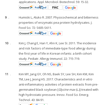
applications. Appl. Microbiol. Biotechnol. 59: 15-32.
9
.
Humiski L, Aluko R. 2007. Physicochemical and bitterness
properties of enzymatic pea protein hydrolysates. J.
Food Sci. 72: S605-S611.
10
.
Kim J, Chang E, Han Y, Ahn K, Lee SI. 2011. The incidence
and risk factors of immediate-type food allergy during
the first year of life in Korean infants: a birth cohort
study. Pediatr. Allergy Immunol. 22: 715-719.
11
.
Kim MY, Jang GY, Oh NS, Baek SY, Lee SH, Kim KM, Kim
TM, Lee J, Jeong HS. 2017. Characteristics and
in vitro
anti-inflammatory activities of protein extracts from pre-
germinated black soybean [
Glycine max
(L.)] treated with
high hydrostatic pressure. Innov. Food Sci. Emerg.
Technol. 43: 84-91.