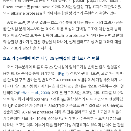
항원성 변화 경향은 2S 분획 전체와 유사하게 pepsin, papain, bromelain,
Flavourzyme 및 proteinase K 처리에서는 항원성 저감 효과가 제한적이었
으나 alkaline protease 처리에서는 항원성 감소가 뚜렷하게 관찰되었다.
종합해 보면, 본 연구 결과는 효소 가수분해에 따른 항원성 저감 효과가 단순
한 단백질 분해 여부보다는 효소의 작용 특성과 단백질 구조에 대한 분해 범위
에 의해 좌우됨을 보여준다. 특히 alkaline protease 처리에서는 단백질 분해
와 항원성 변화가 일관된 경향을 나타내어, 실제 알레르기성 저감 효과에 대한
추가 검토가 필요함을 시사한다.
효소 가수분해에 따른 대두 2S 단백질의 알레르기성 변화
효소 가수분해에 따른 대두 2S 단백질의 알레르기성 변화는 환자 혈청을 이
용한 ELISA 분석을 통해 평가하였다(
Fig. 4
). 선행연구에 따르면, 고압 처리에 따
른 단백질 구조 변화는 일반적으로 400~600 MPa 범위에서 가장 뚜렷하게 나
타나며, 알레르기성 평가에서는 최대 압력 조건을 대표적으로 적용하는 것이 일
반적이다(
Peñas et al., 2006
). 이에 본 연구에서는 초고압 처리 효과를 보수적
으로 평가하기 위해 600 MPa 조건을 IgE 결합 분석의 대표 조건으로 선정하였
다. IgE 결합력은 가수분해 전 시료(T0)를 기준으로 잔존 알레르기성 비율(%)로
산출하였다. Alkaline protease 처리 후 잔존 알레르기성은 초고압 처리 없이
가수분해한 시료에서 10.6%, 600 MPa 처리 후 가수분해한 시료에서 7.2%로
나타나, 초고압 처리 여부에 따른 알레르기성 저감효과의 유의미한 차이는 관찰