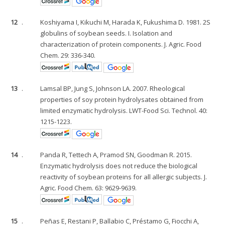
12
.
Koshiyama I, Kikuchi M, Harada K, Fukushima D. 1981. 2S
globulins of soybean seeds. I. Isolation and
characterization of protein components. J. Agric. Food
Chem. 29: 336-340.
13
.
Lamsal BP, Jung S, Johnson LA. 2007. Rheological
properties of soy protein hydrolysates obtained from
limited enzymatic hydrolysis. LWT-Food Sci. Technol. 40:
1215-1223.
14
.
Panda R, Tettech A, Pramod SN, Goodman R. 2015.
Enzymatic hydrolysis does not reduce the biological
reactivity of soybean proteins for all allergic subjects. J.
Agric. Food Chem. 63: 9629-9639.
15
.
Peñas E, Restani P, Ballabio C, Préstamo G, Fiocchi A,