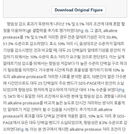
Download Original Figure
항원성 감소 효과가 뚜렷하게 나타난 1% 및 0.1% 처리 조건에 대해 혼합 혈
청을 이용하여 IgE 결합력을 추가로 평가하였다(
Fig. 6
). 그 결과, alkaline
protease를 1% 및 0.1%로 처리한 경우 잔존 알레르기성은 각각 30.4%,
51.3% 수준으로 감소하였다. 효소 10% 처리 시, 음성대조군 수준까지 알레르
기성을 감소시켰던 것과 비교할 때, 대두 2S 단백질의 알레르기성을 완전히 저
감하기 위해서는 10% 수준의 효소 처리가 요구될 것으로 판단된다. 이는 실제
알레르기성 감소를 위해서는 항원성 저감보다 더 높은 수준의 단백질 구조 파괴
가 필요함을 의미한다. 가수분해 시간에 따른 효율성을 평가하기 위해 10% 농
도의 alkaline protease로 처리한 시료를 분석한 결과, 10분간의 짧은 가수분
해 시간만으로도 대두 2S 단백질의 주요 밴드가 SDS-PAGE에서 완전히 소실
되었으며 항원성도 현저하게 감소하여 미처리군 대비 11% 수준을 보였다(
Fig.
7
). SKTI 역시 동일한 처리 조건에서 유사한 분해 및 항원성 감소 경향을 나타내
어 alkaline protease를 비교적 높은 농도로 단시간 처리하는 방식이 효율적
인 알레르기 저감 전략이 될 수 있음을 시사한다. 추가적으로 alkaline
protease의 효과를 대두 단백질 전체에 적용한 결과, 10% 농도 처리 후 SDS-
PAGE에서 모든 대두 단백질 밴드가 소실되었으며, 항원성은 8.3% 수준으로 감
소하였다(
Fig. 8
). 이는 본 연구에서 제시한 alkaline protease 처리 조건이 단