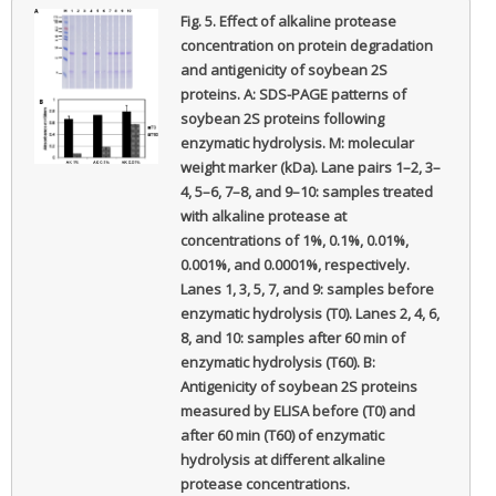
Fig. 5.
Effect of alkaline protease
concentration on protein degradation
and antigenicity of soybean 2S
proteins. A: SDS-PAGE patterns of
soybean 2S proteins following
enzymatic hydrolysis. M: molecular
weight marker (kDa). Lane pairs 1–2, 3–
4, 5–6, 7–8, and 9–10: samples treated
with alkaline protease at
concentrations of 1%, 0.1%, 0.01%,
0.001%, and 0.0001%, respectively.
Lanes 1, 3, 5, 7, and 9: samples before
enzymatic hydrolysis (T0). Lanes 2, 4, 6,
8, and 10: samples after 60 min of
enzymatic hydrolysis (T60). B:
Antigenicity of soybean 2S proteins
measured by ELISA before (T0) and
after 60 min (T60) of enzymatic
hydrolysis at different alkaline
protease concentrations.