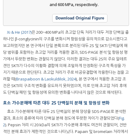
and 600 MPa, respectively.
Download Original Figure
Xi & He (2017)
은 200~400 MPa의 초고압 단독 처리가 대두 저장 단백질 중
하나인 β-conglycinin의 구조를 변화시켜 항원성을 유의적으로 감소시켰다고
보고하였지만 본 연구에서 단일 분획으로 분리된 대두 2S 및 SKTI 단백질에 해
당 범위를 포함하는 초고압 처리를 적용한 결과, SDS-PAGE 분석 및 항원성 평
가에서 뚜렷한 변화는 관찰되지 않았다. 이러한 결과는 대두 2S의 주요 알레르
겐인 SKTI가 다수의 이황화 결합에 의해 조밀하게 안정화된 구조적 특성을 가
지기 때문으로 판단된다. 초고압 처리가 주로 비공유결합에 작용한다는 점을 고
려할 때(
Braspaiboon & Laokuldilok, 2024
), 본 연구에서 적용한 초고압 조
건은 SKTI의 구조적 변화를 유도하지 못하였으며, 이로 인해 초고압 처리 후에
도 단백질 패턴 및 항원성에 유의한 변화를 나타내지 않은 것으로 해석된다.
효소 가수분해에 따른 대두 2S 단백질의 분해 및 항원성 변화
효소 가수분해에 따른 대두 2S 단백질의 분해 양상을 SDS-PAGE로 분석한
결과, 효소의 종류에 따라 단백질 분해 정도에 뚜렷한 차이가 관찰되었다(
Fig.
2
). Pepsin 처리 시 20 kDa의 SKTI가 가수분해 후에도 여전히 관찰되어, 전반
적인 분해 효과가 제한적인 것으로 나타났다. Papain 및 bromelain 처리에서