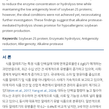
to reduce the enzyme concentration or hydrolysis time while
maintaining the low antigenicity level of soybean 2S proteins;
however, the ideal conditions were not achieved yet, necessitating
further investigation. These findings suggest that alkaline protease-
mediated hydrolysis shows promise for hypoallergenic soybean
protein production.
Keywords:
Soybean 2S protein; Enzymatic hydrolysis; Antigenicity
reduction; Allergenicity; Alkaline protease
서 론
식품 알레르기는 특정 식품 단백질에 대해 면역글로불린 E (IgE)가 매개하는
과민반응으로, 최근 수십 년간 전 세계적으로 유병률이 증가하고 있으며, 사회·
경제적 부담이 빠르게 증가하고 있다. 국내에서도 소아 및 영유아를 중심으로
식품 알레르기 및 식품 유발 아나필락시스 사례가 지속적으로 보고되고 있으며,
이에 따라 식품 안전 및 산업적 측면에서 알레르겐 관리의 중요성이 제기되고
있다(
Kim et al., 2017
;
Yang et al., 2024
). 대두는 단백질 함량이 높고 필수아
미노산 조성이 우수하여 전 세계적으로 식품, 사료 및 기능성 소재로 널리 활용
되고 있으나, 동시에 대표적인 알레르기 유발 식품으로 분류된다. 일반적으로
대두 알레르기의 유병률은 약 0.2~ 0.4%로 비교적 낮지만, 3세 미만 소아에서