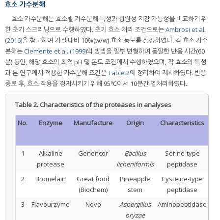
효소 가수분해
효소 가수분해는 효소별 가수분해 특성과 항원성 저감 가능성을 비교하기 위
한 초기 스크리닝으로 수행하였다. 초기 효소 처리 조건으로는
Ambrosi et al.
(2016)
을 참고하여 기질 대비 10%(w/w) 효소 농도를 설정하였다. 각 효소 가수
분해는
Clemente et al. (1999)
의 방법을 일부 변형하여 동일한 반응 시간(60
분) 동안, 해당 효소의 최적 pH 및 온도 조건에서 수행하였으며, 각 효소의 특성
과 본 연구에서 적용한 가수분해 조건은
Table 2
에 정리하여 제시하였다. 반응
종료 후, 효소 작용을 정지시키기 위해 95℃에서 10분간 열처리하였다.
Table 2.
Characteristics of the proteases in analyses
No.
Enzyme
Manufacture
Origin
Characteristics
O
pH
1
Alkaline
Genencor
Bacillus
Serine-type
6.5
protease
licheniformis
peptidase
8.5
2
Bromelain
Great food
Pineapple
Cysteine-type
5-
(Biochem)
stem
peptidase
3
Flavourzyme
Novo
Aspergillus
Aminopeptidase
5-
oryzae