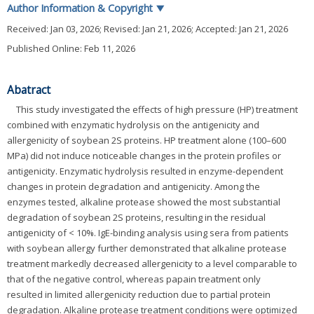
Author Information & Copyright
▼
Received:
Jan 03, 2026
; Revised:
Jan 21, 2026
; Accepted:
Jan 21, 2026
Published Online: Feb 11, 2026
Abatract
This study investigated the effects of high pressure (HP) treatment
combined with enzymatic hydrolysis on the antigenicity and
allergenicity of soybean 2S proteins. HP treatment alone (100–600
MPa) did not induce noticeable changes in the protein profiles or
antigenicity. Enzymatic hydrolysis resulted in enzyme-dependent
changes in protein degradation and antigenicity. Among the
enzymes tested, alkaline protease showed the most substantial
degradation of soybean 2S proteins, resulting in the residual
antigenicity of < 10%. IgE-binding analysis using sera from patients
with soybean allergy further demonstrated that alkaline protease
treatment markedly decreased allergenicity to a level comparable to
that of the negative control, whereas papain treatment only
resulted in limited allergenicity reduction due to partial protein
degradation. Alkaline protease treatment conditions were optimized