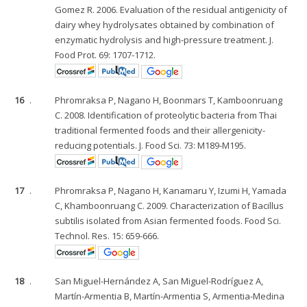
Gomez R. 2006. Evaluation of the residual antigenicity of
dairy whey hydrolysates obtained by combination of
enzymatic hydrolysis and high-pressure treatment. J.
Food Prot. 69: 1707-1712.
16
.
Phromraksa P, Nagano H, Boonmars T, Kamboonruang
C. 2008. Identification of proteolytic bacteria from Thai
traditional fermented foods and their allergenicity-
reducing potentials. J. Food Sci. 73: M189-M195.
17
.
Phromraksa P, Nagano H, Kanamaru Y, Izumi H, Yamada
C, Khamboonruang C. 2009. Characterization of Bacillus
subtilis isolated from Asian fermented foods. Food Sci.
Technol. Res. 15: 659-666.
18
.
San Miguel-Hernández A, San Miguel-Rodríguez A,
Martín-Armentia B, Martín-Armentia S, Armentia-Medina