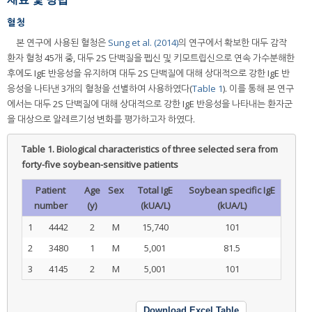
혈청
본 연구에 사용된 혈청은
Sung et al. (2014)
의 연구에서 확보한 대두 감작
환자 혈청 45개 중, 대두 2S 단백질을 펩신 및 키모트립신으로 연속 가수분해한
후에도 IgE 반응성을 유지하며 대두 2S 단백질에 대해 상대적으로 강한 IgE 반
응성을 나타낸 3개의 혈청을 선별하여 사용하였다(
Table 1
). 이를 통해 본 연구
에서는 대두 2S 단백질에 대해 상대적으로 강한 IgE 반응성을 나타내는 환자군
을 대상으로 알레르기성 변화를 평가하고자 하였다.
Table 1.
Biological characteristics of three selected sera from
forty-five soybean-sensitive patients
Patient
Age
Sex
Total IgE
Soybean specific IgE
number
(y)
(kUA/L)
(kUA/L)
1
4442
2
M
15,740
101
2
3480
1
M
5,001
81.5
3
4145
2
M
5,001
101
Download Excel Table