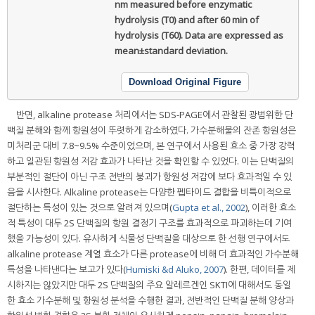
nm measured before enzymatic
hydrolysis (T0) and after 60 min of
hydrolysis (T60). Data are expressed as
mean±standard deviation.
Download Original Figure
반면, alkaline protease 처리에서는 SDS-PAGE에서 관찰된 광범위한 단
백질 분해와 함께 항원성이 뚜렷하게 감소하였다. 가수분해물의 잔존 항원성은
미처리군 대비 7.8~9.5% 수준이었으며, 본 연구에서 사용된 효소 중 가장 강력
하고 일관된 항원성 저감 효과가 나타난 것을 확인할 수 있었다. 이는 단백질의
부분적인 절단이 아닌 구조 전반의 붕괴가 항원성 저감에 보다 효과적일 수 있
음을 시사한다. Alkaline protease는 다양한 펩타이드 결합을 비특이적으로
절단하는 특성이 있는 것으로 알려져 있으며(
Gupta et al., 2002
), 이러한 효소
적 특성이 대두 2S 단백질의 항원 결정기 구조를 효과적으로 파괴하는데 기여
했을 가능성이 있다. 유사하게 식물성 단백질을 대상으로 한 선행 연구에서도
alkaline protease 계열 효소가 다른 protease에 비해 더 효과적인 가수분해
특성을 나타낸다는 보고가 있다(
Humiski &d Aluko, 2007
). 한편, 데이터를 제
시하지는 않았지만 대두 2S 단백질의 주요 알레르겐인 SKTI에 대해서도 동일
한 효소 가수분해 및 항원성 분석을 수행한 결과, 전반적인 단백질 분해 양상과