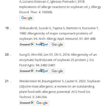
A, Lozano-Estevan C, Iglesias-Peinado I. 2018.
Implications of allergic reactions to soybean oil. J. Allergy
Disord. Ther. 4: 100008.
19
.
Shibasaki M, Suzuki S, Tajima S, Nemoto H, Kuroume T.
1980. Allergenicity of major component proteins of
soybean. Int. Arch. Allergy Appl. Immunol. 61: 441-448.
20
.
Sung D, Ahn KM, Lim SY, Oh S. 2014. Allergenicity of an
enzymatic hydrolysate of soybean 2S protein. J. Sci.
Food Agric. 94: 2482-2487.
21
.
Wiederstein M, Baumgartner S, Lauter K. 2023. Soybean
(
Glycine max
) allergens: a review on an outstanding
plant food with allergenic potential. ACS Food Sci.
Technol. 3: 249-264.