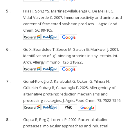
5
.
Frias J, Song YS, Martínez-Villaluenga C, De Mejia EG,
Vidal-Valverde C. 2007. Immunoreactivity and amino acid
content of fermented soybean products. J. Agric. Food
Chem. 56: 99-105.
6
.
Gu X, Beardslee T, Zeece M, Sarath G, Markwell J. 2001.
Identification of IgE-binding proteins in soy lecithin. Int.
Arch. Allergy Immunol. 126: 218-225.
7
.
Günal-Köroğlu D, Karabulut G, Ozkan G, Yılmaz H,
Gültekin-Subaşı B, Capanoglu E. 2025. Allergenicity of
alternative proteins: reduction mechanisms and
processing strategies. J. Agric. Food Chem. 73: 7522-7546.
8
.
Gupta R, Beg Q, Lorenz P. 2002. Bacterial alkaline
proteases: molecular approaches and industrial