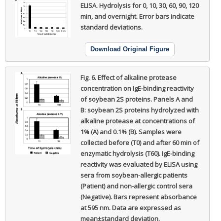
ELISA. Hydrolysis for 0, 10, 30, 60, 90, 120
min, and overnight. Error bars indicate
standard deviations.
Download Original Figure
Fig. 6.
Effect of alkaline protease
concentration on IgE-binding reactivity
of soybean 2S proteins. Panels A and
B: soybean 2S proteins hydrolyzed with
alkaline protease at concentrations of
1% (A) and 0.1% (B). Samples were
collected before (T0) and after 60 min of
enzymatic hydrolysis (T60). IgE-binding
reactivity was evaluated by ELISA using
sera from soybean-allergic patients
(Patient) and non-allergic control sera
(Negative). Bars represent absorbance
at 595 nm. Data are expressed as
mean±standard deviation.