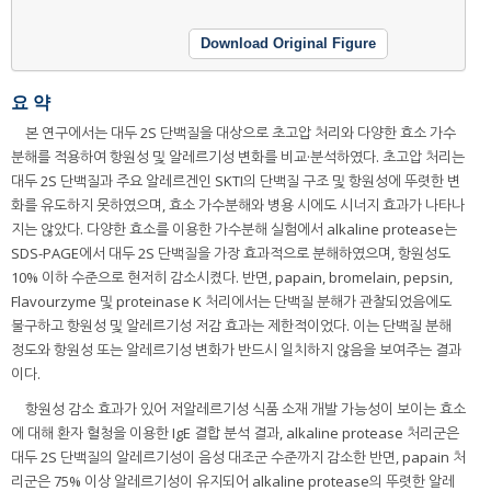
Download Original Figure
요 약
본 연구에서는 대두 2S 단백질을 대상으로 초고압 처리와 다양한 효소 가수
분해를 적용하여 항원성 및 알레르기성 변화를 비교·분석하였다. 초고압 처리는
대두 2S 단백질과 주요 알레르겐인 SKTI의 단백질 구조 및 항원성에 뚜렷한 변
화를 유도하지 못하였으며, 효소 가수분해와 병용 시에도 시너지 효과가 나타나
지는 않았다. 다양한 효소를 이용한 가수분해 실험에서 alkaline protease는
SDS-PAGE에서 대두 2S 단백질을 가장 효과적으로 분해하였으며, 항원성도
10% 이하 수준으로 현저히 감소시켰다. 반면, papain, bromelain, pepsin,
Flavourzyme 및 proteinase K 처리에서는 단백질 분해가 관찰되었음에도
불구하고 항원성 및 알레르기성 저감 효과는 제한적이었다. 이는 단백질 분해
정도와 항원성 또는 알레르기성 변화가 반드시 일치하지 않음을 보여주는 결과
이다.
항원성 감소 효과가 있어 저알레르기성 식품 소재 개발 가능성이 보이는 효소
에 대해 환자 혈청을 이용한 IgE 결합 분석 결과, alkaline protease 처리군은
대두 2S 단백질의 알레르기성이 음성 대조군 수준까지 감소한 반면, papain 처
리군은 75% 이상 알레르기성이 유지되어 alkaline protease의 뚜렷한 알레