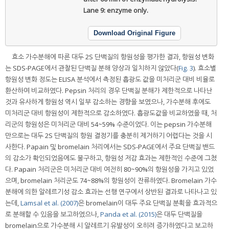
Lane 9: enzyme only.
Download Original Figure
효소 가수분해에 따른 대두 2S 단백질의 항원성을 평가한 결과, 항원성 변화
는 SDS-PAGE에서 관찰된 단백질 분해 양상과 일치하지 않았다(
Fig. 3
). 효소별
항원성 변화 정도는 ELISA 분석에서 측정된 흡광도 값을 미처리군 대비 비율로
환산하여 비교하였다. Pepsin 처리의 경우 단백질 분해가 제한적으로 나타난
것과 유사하게 항원성 역시 일부 감소하는 경향을 보였으나, 가수분해 후에도
미처리군 대비 항원성이 제한적으로 감소하였다. 흡광도값을 비교하였을 때, 처
리군의 항원성은 미처리군 대비 54~59% 수준이었다. 이는 pepsin 가수분해
만으로는 대두 2S 단백질의 항원 결정기를 충분히 제거하기 어렵다는 것을 시
사한다. Papain 및 bromelain 처리에서는 SDS-PAGE에서 주요 단백질 밴드
의 감소가 확인되었음에도 불구하고, 항원성 저감 효과는 제한적인 수준에 그쳤
다. Papain 처리군은 미처리군 대비 여전히 80~90%의 항원성을 가지고 있었
으며, bromelain 처리군도 74~88%의 항원성이 잔류하였다. Bromelain 가수
분해에 의한 알레르기성 감소 효과는 선행 연구에서 상반된 결과로 나타나고 있
는데,
Lamsal et al. (2007)
은 bromelain이 대두 주요 단백질 분획을 효과적으
로 분해할 수 있음을 보고하였으나,
Panda et al. (2015)
은 대두 단백질을
bromelain으로 가수분해 시 알레르기 유발성이 오히려 증가하였다고 보고하