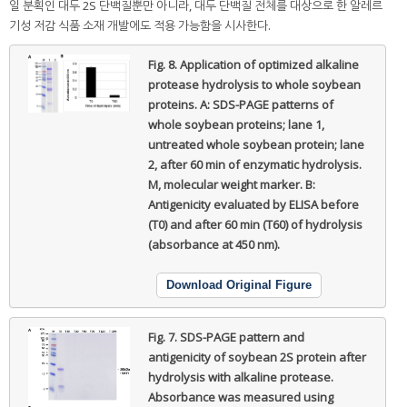
일 분획인 대두 2S 단백질뿐만 아니라, 대두 단백질 전체를 대상으로 한 알레르
기성 저감 식품 소재 개발에도 적용 가능함을 시사한다.
Fig. 8.
Application of optimized alkaline
protease hydrolysis to whole soybean
proteins. A: SDS-PAGE patterns of
whole soybean proteins; lane 1,
untreated whole soybean protein; lane
2, after 60 min of enzymatic hydrolysis.
M, molecular weight marker. B:
Antigenicity evaluated by ELISA before
(T0) and after 60 min (T60) of hydrolysis
(absorbance at 450 nm).
Download Original Figure
Fig. 7.
SDS-PAGE pattern and
antigenicity of soybean 2S protein after
hydrolysis with alkaline protease.
Absorbance was measured using