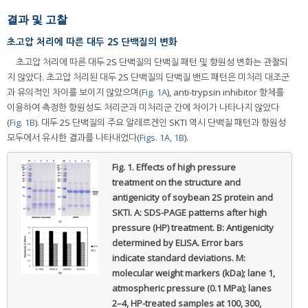
결과 및 고찰
초고압 처리에 따른 대두 2S 단백질의 변화
초고압 처리에 따른 대두 2S 단백질의 단백질 패턴 및 항원성 변화는 관찰되
지 않았다. 초고압 처리된 대두 2S 단백질의 단백질 밴드 패턴은 미처리 대조군
과 유의적인 차이를 보이지 않았으며(
Fig. 1A
), anti-trypsin inhibitor 항체를
이용하여 측정한 항원성도 처리군과 미처리군 간에 차이가 나타나지 않았다
(
Fig. 1B
). 대두 2S 단백질의 주요 알레르겐인 SKTI 역시 단백질 패턴과 항원성
모두에서 유사한 결과를 나타내었다(
Figs. 1A, 1B
).
Fig. 1.
Effects of high pressure
treatment on the structure and
antigenicity of soybean 2S protein and
SKTI. A: SDS-PAGE patterns after high
pressure (HP) treatment. B: Antigenicity
determined by ELISA. Error bars
indicate standard deviations. M:
molecular weight markers (kDa); lane 1,
atmospheric pressure (0.1 MPa); lanes
2–4, HP-treated samples at 100, 300,