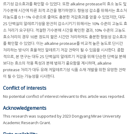
르기성 감소효과를 확인할 수 있었다. 또한 alkaline protease의 효소 농도 및
가수분해 시간에 따른 최적 조건을 평가하였다. 항원성 감소를 위해서는 효소처
리농도를 0.1~1% 수준으로 줄여도 충분한 저감효과를 얻을 수 있었지만, 대두
2S 단백질의 알레르기성을 완전히 감소시키기 위해서는 10% 수준의 고농도 효
소 처리가 요구된다. 적절한 가수분해 시간을 확인한 결과, 10% 수준의 고농도
효소처리의 경우 10분 정도의 짧은 시간만 처리하여도 충분한 항원성 감소효과
를 확인할 수 있었다. 이는 alkaline protease를 비교적 높은 농도로 단시간
처리하는 방식이 효율적인 알레르기 저감 전략이 될 수 있음을 시사한다. 종합
적으로, 본 연구는 대두 2S 단백질의 알레르기 저감을 위해 단순한 단백질 분해
보다는 효소의 작용 특성과 분해 범위가 중요함을 제시하며, alkaline
protease 처리가 대두 유래 저알레르기성 식품 소재 개발을 위한 유망한 전략
이 될 수 있는 가능성을 시사한다.
Conflict of interests
No potential conflict of interest relevant to this article was reported.
Acknowledgements
This research was supported by 2023 Dongyang Mirae University
Academic Research Grant.