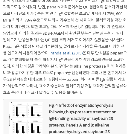
되지 않았으나 alkaline protease 처리는 대두 2S 단백질의 IgE 결합력을 효
과적으로 감소시켰다. 반면, papain 처리군에서는 IgE 결합력의 감소가 제한적
으로 나타났으며 가수분해 후 잔존 IgE 결합력은 초고압 미처리 시 75%, 600
MPa 처리 시 78% 수준으로 나타나 가수분해 전 시료 대비 알레르기성 저감 효
과가 미미하였다. 또한 초고압 처리 유무에 따른 IgE 결합력의 차이가 관찰되지
않았으며, 이러한 결과는 SDS-PAGE에서 확인된 부분적 단백질 분해가 실제
알레르기 반응을 매개하는 IgE 결합 부위 제거로 이어지지 않았음을 시사한다.
Papain은 식물성 단백질 가수분해 및 알레르기성 저감을 목적으로 다양한 선
행 연구에서 사용되어 왔으며
Panda et al. (2015)
은 대두 단백질을 papain으
로 가수분해했을 때 특정 혈청에서 IgE 반응성이 현저히 감소하였음을 보고하
였다. 이러한 배경을 고려하여 본 연구에서는 alkaline protease 처리 효과를
비교·검증하기 위한 대조 효소로 papain을 선정하였다. 그러나 본 연구에서 대
두 2S 단백질을 대상으로 한 실험에서는 papain 처리에 따른 IgE 결합력 감소
가 제한적으로 나타나, 효소 가수분해의 알레르기성 저감 효과가 단백질 종류와
효소 특성에 따라 크게 달라질 수 있음을 보여준다.
Fig. 4.
Effect of enzymatic hydrolysis
following high-pressure treatment on
IgE-binding reactivity of soybean 2S
proteins. Panels A and B: alkaline
protease-hydrolyzed soybean 2S