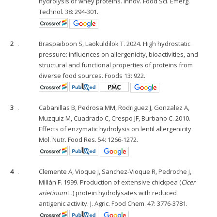
hydrolysis of whey proteins. Innov. Food Sci. Emerg.
Technol. 38: 294-301.
2
.
Braspaiboon S, Laokuldilok T. 2024. High hydrostatic
pressure: influences on allergenicity, bioactivities, and
structural and functional properties of proteins from
diverse food sources. Foods 13: 922.
3
.
Cabanillas B, Pedrosa MM, Rodriguez J, Gonzalez A,
Muzquiz M, Cuadrado C, Crespo JF, Burbano C. 2010.
Effects of enzymatic hydrolysis on lentil allergenicity.
Mol. Nutr. Food Res. 54: 1266-1272.
4
.
Clemente A, Vioque J, Sanchez-Vioque R, Pedroche J,
Millán F. 1999. Production of extensive chickpea (
Cicer
arietinum
L.) protein hydrolysates with reduced
antigenic activity. J. Agric. Food Chem. 47: 3776-3781.