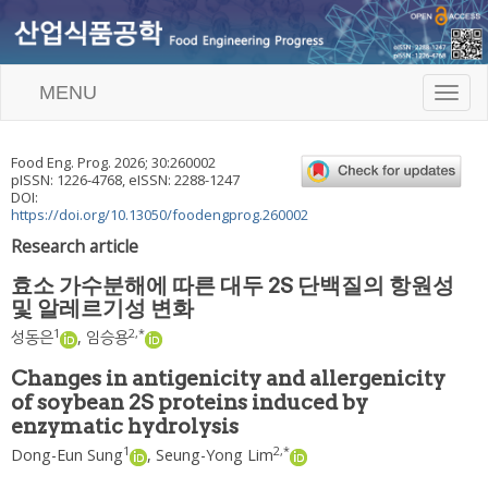
MENU
T
o
g
g
Food Eng. Prog.
2026
;
30
:
260002
l
pISSN: 1226-4768, eISSN: 2288-1247
e
DOI:
n
https://doi.org/10.13050/foodengprog.260002
a
Research article
v
i
효소 가수분해에 따른 대두 2S 단백질의 항원성
g
및 알레르기성 변화
a
t
1
2
,
*
성동은
,
임승용
i
o
Changes in antigenicity and allergenicity
n
of soybean 2S proteins induced by
enzymatic hydrolysis
1
2
,
*
Dong-Eun Sung
,
Seung-Yong Lim