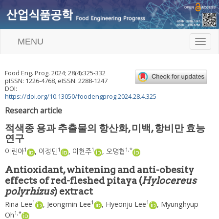
MENU
T
o
g
g
Food Eng. Prog.
2024
;
28
(
4
):
325
-
332
l
pISSN: 1226-4768, eISSN: 2288-1247
e
DOI:
n
https://doi.org/10.13050/foodengprog.2024.28.4.325
a
Research article
v
i
적색종 용과 추출물의 항산화, 미백, 항비만 효능
g
연구
a
t
1
1
1
1
,
*
이린아
,
이정민
,
이현주
,
오명협
i
o
Antioxidant, whitening and anti-obesity
n
effects of red-fleshed pitaya (
Hylocereus
polyrhizus
) extract
1
1
1
Rina Lee
,
Jeongmin Lee
,
Hyeonju Lee
,
Myunghyup
1
,
*
Oh