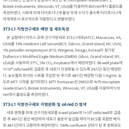
에서 20분간 균일하게 암실에서 교반한 후, microplate reader(Gen 5,
Biotek Instruments, Winooski, VT, USA)를 이용하여 450 nm에서 흡광도를
측정하였다. 시료에 의해 타이로시나제 활성 억제 수치가 클수록 타이로시나제
억제제로서 효과적으로 작용한다고 판별하였다.
3T3-L1 지방전구세포 배양 및 세포독성
본 실험에서 마우스 유래 전구지방세포 3T3-L1세포(ATCC, Manassas, VA,
USA)를 10% newborn calf serum(BCS; Gibcco, Grand island, NY, USA),
1% penicillin-streptomycin (P/S; Welgene, Deagu, Korea)이 첨가된
Dulbecco's Modified Eagle Medium (DMEM; Gibco, Grand island, NY,
USA)을 사용하여 37°C, 5% CO
incubator에서 배양하였다. 96-well plate에
2
4
1×10
cells/well로 접종한 후 세포가 안정화될 수 있도록 24시간 동안 배양한
다. 농도별로 희석된 시료를 주입한 뒤 추가로 48시간 배양한 다음 1 mg/mL 농
도로 MTT 시약을 첨가하였다. MTT formazan은 DMSO로 녹여 microplate
reader(Gen 5, Biotek Instruments, Winooski, VT, USA)를 이용하여 570
nm에서 흡광도를 측정하였다.
3T3-L1 지방전구세포 지방분화 및 oil-red O 염색
5
세포 분화를 위해 전구지방세포를 6-well plate에 1×10
cells/well로 접종
한 후 48시간 동안 배양하여 세포가 충분히 밀집될 때까지 BCS를 포함한 배지
로 48시간마다 교환하며 배양하였다. 100% confluent 상태가 된 후 분화유도