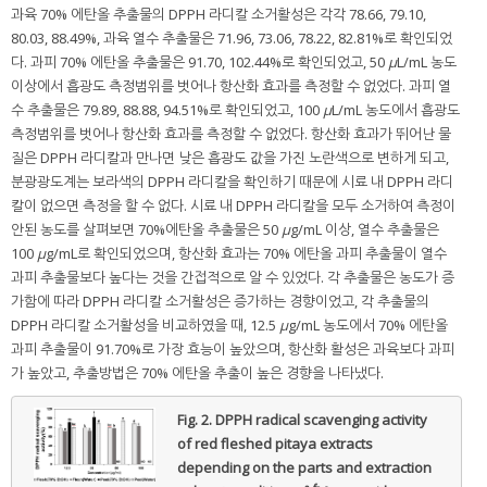
과육 70% 에탄올 추출물의 DPPH 라디칼 소거활성은 각각 78.66, 79.10,
80.03, 88.49%, 과육 열수 추출물은 71.96, 73.06, 78.22, 82.81%로 확인되었
다. 과피 70% 에탄올 추출물은 91.70, 102.44%로 확인되었고, 50
μ
L/mL 농도
이상에서 흡광도 측정범위를 벗어나 항산화 효과를 측정할 수 없었다. 과피 열
수 추출물은 79.89, 88.88, 94.51%로 확인되었고, 100
μ
L/mL 농도에서 흡광도
측정범위를 벗어나 항산화 효과를 측정할 수 없었다. 항산화 효과가 뛰어난 물
질은 DPPH 라디칼과 만나면 낮은 흡광도 값을 가진 노란색으로 변하게 되고,
분광광도계는 보라색의 DPPH 라디칼을 확인하기 때문에 시료 내 DPPH 라디
칼이 없으면 측정을 할 수 없다. 시료 내 DPPH 라디칼을 모두 소거하여 측정이
안된 농도를 살펴보면 70%에탄올 추출물은 50
μ
g/mL 이상, 열수 추출물은
100
μ
g/mL로 확인되었으며, 항산화 효과는 70% 에탄올 과피 추출물이 열수
과피 추출물보다 높다는 것을 간접적으로 알 수 있었다. 각 추출물은 농도가 증
가함에 따라 DPPH 라디칼 소거활성은 증가하는 경향이었고, 각 추출물의
DPPH 라디칼 소거활성을 비교하였을 때, 12.5
μ
g/mL 농도에서 70% 에탄올
과피 추출물이 91.70%로 가장 효능이 높았으며, 항산화 활성은 과육보다 과피
가 높았고, 추출방법은 70% 에탄올 추출이 높은 경향을 나타냈다.
Fig. 2.
DPPH radical scavenging activity
of red fleshed pitaya extracts
depending on the parts and extraction