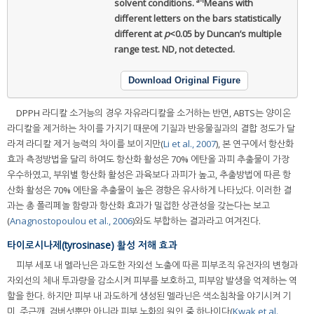
a-f
solvent conditions.
Means with
different letters on the bars statistically
different at
p
<0.05 by Duncan’s multiple
range test. ND, not detected.
Download Original Figure
DPPH 라디칼 소거능의 경우 자유라디칼을 소거하는 반면, ABTS는 양이온
라디칼을 제거하는 차이를 가지기 때문에 기질과 반응물질과의 결합 정도가 달
라져 라디칼 제거 능력의 차이를 보이지만(
Li et al., 2007
), 본 연구에서 항산화
효과 측정방법을 달리 하여도 항산화 활성은 70% 에탄올 과피 추출물이 가장
우수하였고, 부위별 항산화 활성은 과육보다 과피가 높고, 추출방법에 따른 항
산화 활성은 70% 에탄올 추출물이 높은 경향은 유사하게 나타났다. 이러한 결
과는 총 폴리페놀 함량과 항산화 효과가 밀접한 상관성을 갖는다는 보고
(
Anagnostopoulou et al., 2006
)와도 부합하는 결과라고 여겨진다.
타이로시나제(tyrosinase) 활성 저해 효과
피부 세포 내 멜라닌은 과도한 자외선 노출에 따른 피부조직 유전자의 변형과
자외선의 체내 투과량을 감소시켜 피부를 보호하고, 피부암 발생을 억제하는 역
할을 한다. 하지만 피부 내 과도하게 생성된 멜라닌은 색소침착을 야기시켜 기
미, 주근깨, 검버섯뿐만 아니라 피부 노화의 원인 중 하나이다(
Kwak et al.,