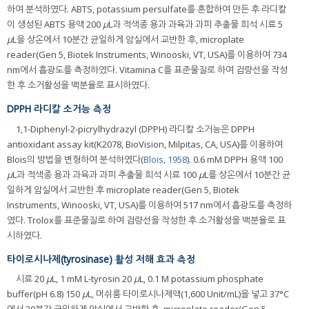
하여 분석하였다. ABTS, potassium persulfate를 혼합하여 만든 후 라디칼
이 생성된 ABTS 용액 200
μ
L과 적색종 용과 과육과 과피 추출물 희석 시료 5
μ
L을 상온에서 10분간 균일하게 암실에서 교반한 후, microplate
reader(Gen 5, Biotek Instruments, Winooski, VT, USA)를 이용하여 734
nm에서 흡광도를 측정하였다. Vitamina C를 표준물질로 하여 검량선을 작성
한 후 소거활성을 백분율로 표시하였다.
DPPH 라디칼 소거능 측정
1,1-Diphenyl-2-picrylhydrazyl (DPPH) 라디칼 소거능은 DPPH
antioxidant assay kit(K2078, BioVision, Milpitas, CA, USA)를 이용하여
Blois의 방법을 변형하여 분석하였다(
Blois, 1958
). 0.6 mM DPPH 용액 100
μ
L과 적색종 용과 과육과 과피 추출물 희석 시료 100
μ
L를 상온에서 10분간 균
일하게 암실에서 교반한 후 microplate reader(Gen 5, Biotek
Instruments, Winooski, VT, USA)를 이용하여 517 nm에서 흡광도를 측정하
였다. Trolox를 표준물질로 하여 검량선을 작성한 후 소거활성을 백분율로 표
시하였다.
타이로시나제(tyrosinase) 활성 저해 효과 측정
시료 20
μ
L, 1 mM L-tyrosin 20
μ
L, 0.1 M potassium phosphate
buffer(pH 6.8) 150
μ
L, 머쉬룸 타이로시나제액(1,600 Unit/mL)을 넣고 37°C