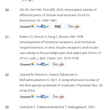
20
.
Oh SK, Kim KW, Choi MR. 2016. Antioxidant activity of
different parts of Dolsan leaf mustard. Food Sci
Biotechnol. 25: 1463-1467.
21
.
Rubin CS, Hirsch A, Fung C, Rosen OM. 1978.
Development of hormone receptors and hormonal
responsiveness
in vitro
. Insulin receptors and insulin
sen-sitivity in the preadipocyte and adipocyte forms of
3T3-L1 cells. J. Biol. Chem. 253: 7570-7578.
22
.
Saeedi M, Khezri K, Seyed Zakaryaei A,
Mohammadamini H. 2021. A comprehensive review of
the therapeutic potential of
α
-arbutin. Phytother Res. 35:
4136-4154.
23
.
Saenjum C, Pattananandecha T, Nakagawa K. 2021.