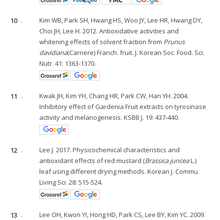
10
.
Kim WB, Park SH, Hwang HS, Woo JY, Lee HR, Hwang DY,
Choi JH, Lee H. 2012. Antioxidative activities and
whitening effects of solvent fraction from
Prunus
davidiana
(Carriere) Franch. fruit. J. Korean Soc. Food. Sci.
Nutr. 41: 1363-1370.
11
.
Kwak JH, Kim YH, Chang HR, Park CW, Han YH. 2004.
Inhibitory effect of Gardenia Fruit extracts on tyrosinase
activity and melanogenesis. KSBB J. 19: 437-440.
12
.
Lee J. 2017. Physicochemical characteristics and
antioxidant effects of red mustard (
Brassica juncea
L.)
leaf using different drying methods. Korean J. Commu.
Living Sci. 28: 515-524.
13
.
Lee OH, Kwon YI, Hong HD, Park CS, Lee BY, Kim YC. 2009.