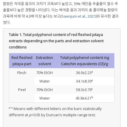
함량은 적색종 용과의 과피가 과육보다 높았고, 70% 에탄올 추출물이 열수 추
출물보다 높은 경향을 나타냈다. 이는 백색종 용과 과피의 총 폴리페놀 함량이
과육에 비해 약 4.3배 이상 높다는 보고(
Saenjum et al., 2021
)와 유사한 결과
였다.
Table 1.
Total polyphenol content of red fleshed pitaya
extracts depending on the parts and extraction solvent
conditions
Red fleshed
Extraction
Total polyphenol content mg
pitaya part
solvent
Catechin equivalents (CE)/g
a
Flesh
70% EtOH
36.0±2.23
a
Water
34.1±8.30
c
Peel
70% EtOH
58.3±3.70
b
Water
45.8±4.21
a–c
Means with different letters on the bars statistically
different at
p
<0.05 by Duncan’s multiple range test.