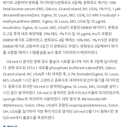
배지로 교환하여 분화를 개시하였다(분화유도 0일째). 분화유도 배지는 10%
fetal bovine serum (FBS; Gibcco, Grand island, NY, USA), 1% P/S, 1
μ
M
dexamethasone(Dex; Sigma, St. Louis, MO, USA), 0.5 mM 3-isobutyl-1-
methylxanthine (IBMX; Sigma, St. Louis, MO, USA) 및 10
μ
g/mL
insulin(Ins; Sigma, St. Louis, MO, USA)이 포함된 DMEM 배지이다. 분화유
도 2일 후에 세포 배양액을 10% FBS, 1% P/S 및 10
μ
g/mL Ins이 포함된
DMEM 배지로 교환하였고, 분화유도 4일 째에는 10% FBS, 1% P/S만 포함된
DMEM 배지로 교환하여 3일간 더 분화유도 하였다. 분화유도 0일째부터 배지
를 교환할 때마다 시험물질을 농도 별로 처리하면서 배양하였다.
Oil-red O 염색은 분화 유도 물질과 시료를 동시에 처리 후 7일째 실시하였
다. 분화 유도된 3T3-L1 세포를 phosphate buffered saline(PBS, Gibco,
Grand island, NY, USA)로 1회 세척한 후, 3.7% formalin(Sigma, St. Louis,
MO, USA)로 1시간 동안 고정하고 증류수로 세척하여 완전히 물기를 제거하였
다. 증류수로 희석한 Oil-red O 염색약(Sigma, St. Louis, MO, USA)을 넣어 1
시간 동안 염색하였다. Oil-red O 염색약은 증류수와 6:4 비율로 희석하였으며,
syringe filter로 여과하여 사용하였다. 세포 염색 후 4% Nonidet NP-
40(Amresco, Solon, Ohio, USA)이 포함된 isopropanol(Amresco, Solon,
OH, USA)를 첨가하여 지방 특이적으로 염색된 Oil-red O를 다시 용해시킨 후
520 nm에서 흡광도를 측정하였다.