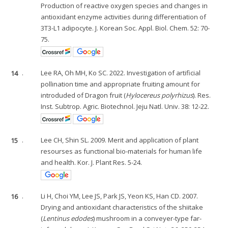
Production of reactive oxygen species and changes in
antioxidant enzyme activities during differentiation of
3T3-L1 adipocyte. J. Korean Soc. Appl. Biol. Chem. 52: 70-
75.
14
.
Lee RA, Oh MH, Ko SC. 2022. Investigation of artificial
pollination time and appropriate fruiting amount for
introduded of Dragon fruit (
Hylocereus polyrhizus
). Res.
Inst. Subtrop. Agric. Biotechnol. Jeju Natl. Univ. 38: 12-22.
15
.
Lee CH, Shin SL. 2009. Merit and application of plant
resourses as functional bio-materials for human life
and health. Kor. J. Plant Res. 5-24.
16
.
Li H, Choi YM, Lee JS, Park JS, Yeon KS, Han CD. 2007.
Drying and antioxidant characteristics of the shiitake
(
Lentinus edodes
) mushroom in a conveyer-type far-