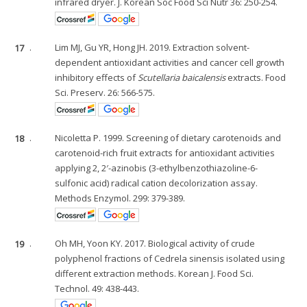
infrared dryer. J. Korean Soc Food Sci Nutr 36: 250-254.
17
.
Lim MJ, Gu YR, Hong JH. 2019. Extraction solvent-
dependent antioxidant activities and cancer cell growth
inhibitory effects of
Scutellaria baicalensis
extracts. Food
Sci. Preserv. 26: 566-575.
18
.
Nicoletta P. 1999. Screening of dietary carotenoids and
carotenoid-rich fruit extracts for antioxidant activities
applying 2, 2′-azinobis (3-ethylbenzothiazoline-6-
sulfonic acid) radical cation decolorization assay.
Methods Enzymol. 299: 379-389.
19
.
Oh MH, Yoon KY. 2017. Biological activity of crude
polyphenol fractions of Cedrela sinensis isolated using
different extraction methods. Korean J. Food Sci.
Technol. 49: 438-443.