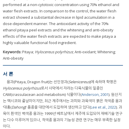
performed at a non-cytotoxic concentration using 70% ethanol and
water flesh extracts. In comparison to the control, the water flesh
extract showed a substantial decrease in lipid accumulation in a
dose-dependent manner. The antioxidant activity of the 70%
ethanol pitaya peel extracts and the whitening and anti-obesity
effects of the water flesh extracts are expected to make pitaya a
highly valuable functional food ingredient.
Keywords:
Pitaya;
Hylocereus polyrhizus
; Anti-oxidant; Whitening;
Anti-obesity
서 론
용과(Pitaya, Dragon fruit)는 선인장과(
Selenicereus
)에 속하며 학명은
Hylocereus polyrhizus
로서 사막에서 자라는 다육식물의 일종인
CAM(crassulacean acid metabolism) 식물이다(
Anderson, 2001
). 원산지
는 멕시코와 중남미이지만, 최근 제주에서는 과피와 과육색이 붉은 적색종 용과
‘대홍(
Dahong
)’ 품종을 대만에서 도입하여 생산하고 있다(
Lee et al., 2022
). 과
육이 흰색인 백색종 용과는 1999년 베트남에서 제주에 도입되어 재배기술 연구
는 다수 이루어져 있으나, 적색종 용과의 기능성 관련 연구는 매우 부족한 실정
이다.