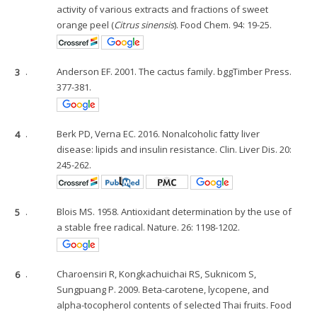
activity of various extracts and fractions of sweet
orange peel (
Citrus sinensis
). Food Chem. 94: 19-25.
3
.
Anderson EF. 2001. The cactus family. bggTimber Press.
377-381.
4
.
Berk PD, Verna EC. 2016. Nonalcoholic fatty liver
disease: lipids and insulin resistance. Clin. Liver Dis. 20:
245-262.
5
.
Blois MS. 1958. Antioxidant determination by the use of
a stable free radical. Nature. 26: 1198-1202.
6
.
Charoensiri R, Kongkachuichai RS, Suknicom S,
Sungpuang P. 2009. Beta-carotene, lycopene, and
alpha-tocopherol contents of selected Thai fruits. Food