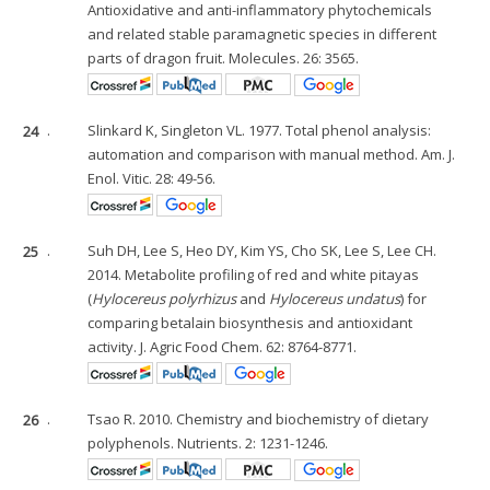
Antioxidative and anti-inflammatory phytochemicals
and related stable paramagnetic species in different
parts of dragon fruit. Molecules. 26: 3565.
24
.
Slinkard K, Singleton VL. 1977. Total phenol analysis:
automation and comparison with manual method. Am. J.
Enol. Vitic. 28: 49-56.
25
.
Suh DH, Lee S, Heo DY, Kim YS, Cho SK, Lee S, Lee CH.
2014. Metabolite profiling of red and white pitayas
(
Hylocereus polyrhizus
and
Hylocereus undatus
) for
comparing betalain biosynthesis and antioxidant
activity. J. Agric Food Chem. 62: 8764-8771.
26
.
Tsao R. 2010. Chemistry and biochemistry of dietary
polyphenols. Nutrients. 2: 1231-1246.