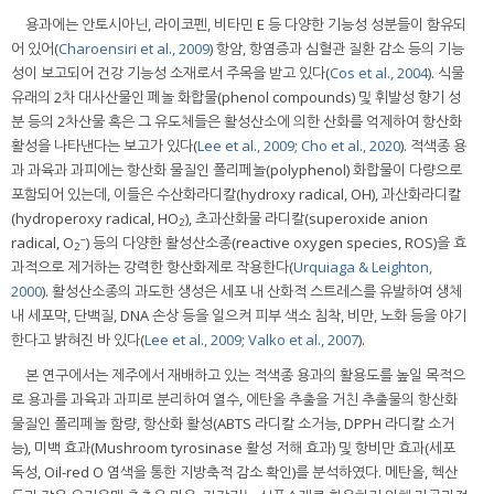
용과에는 안토시아닌, 라이코펜, 비타민 E 등 다양한 기능성 성분들이 함유되
어 있어(
Charoensiri et al., 2009
) 항암, 항염증과 심혈관 질환 감소 등의 기능
성이 보고되어 건강 기능성 소재로서 주목을 받고 있다(
Cos et al., 2004
). 식물
유래의 2차 대사산물인 페놀 화합물(phenol compounds) 및 휘발성 향기 성
분 등의 2차산물 혹은 그 유도체들은 활성산소에 의한 산화를 억제하여 항산화
활성을 나타낸다는 보고가 있다(
Lee et al., 2009
;
Cho et al., 2020
). 적색종 용
과 과육과 과피에는 항산화 물질인 폴리페놀(polyphenol) 화합물이 다량으로
포함되어 있는데, 이들은 수산화라디칼(hydroxy radical, OH), 과산화라디칼
(hydroperoxy radical, HO
), 초과산화물 라디칼(superoxide anion
2
–
radical, O
) 등의 다양한 활성산소종(reactive oxygen species, ROS)을 효
2
과적으로 제거하는 강력한 항산화제로 작용한다(
Urquiaga & Leighton,
2000
). 활성산소종의 과도한 생성은 세포 내 산화적 스트레스를 유발하여 생체
내 세포막, 단백질, DNA 손상 등을 일으켜 피부 색소 침착, 비만, 노화 등을 야기
한다고 밝혀진 바 있다(
Lee et al., 2009
;
Valko et al., 2007
).
본 연구에서는 제주에서 재배하고 있는 적색종 용과의 활용도를 높일 목적으
로 용과를 과육과 과피로 분리하여 열수, 에탄올 추출을 거친 추출물의 항산화
물질인 폴리페놀 함량, 항산화 활성(ABTS 라디칼 소거능, DPPH 라디칼 소거
능), 미백 효과(Mushroom tyrosinase 활성 저해 효과) 및 항비만 효과(세포
독성, Oil-red O 염색을 통한 지방축적 감소 확인)를 분석하였다. 메탄올, 헥산