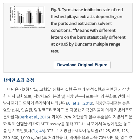
Fig. 3.
Tyrosinase inhibition rate of red
fleshed pitaya extracts depending on
the parts and extraction solvent
a-f
conditions.
Means with different
letters on the bars statistically different
at
p
<0.05 by Duncan’s multiple range
test.
Download Original Figure
항비만 효과 측정
비만은 제2형 당뇨, 고혈압, 심혈관 질환 등 여러 만성질환과 관련된 가장 흔
한 대사 질환으로, 지방세포의 분열 및 지방 전구세포로부터의 분화로 인해 지
방세포가 과도하게 증가하여 나타난다(
Ali et al., 2013
). 지방전구세포는 높은
열량 섭취, 인슐린, 당질코르티코이드 등 다양한 자극인자들에 의해 지방세포로
분화한다(
Berk et al., 2016
). 과육의 70% 에탄올과 열수 추출물의 지방세포 분
화 억제 실험을 위하여 MTT assay룰 통해 3T3-L1 세포에서 독성이 없는 농도
를 먼저 확인했다(
Fig. 4A
). 3T3-L1 지방전구세포에 농도별 (31.25, 62.5, 125,
250, 500, 1,000
μ
g/mL)로 처리했을 때, 적색종 용과 과육 70% 에탄올, 열수 추