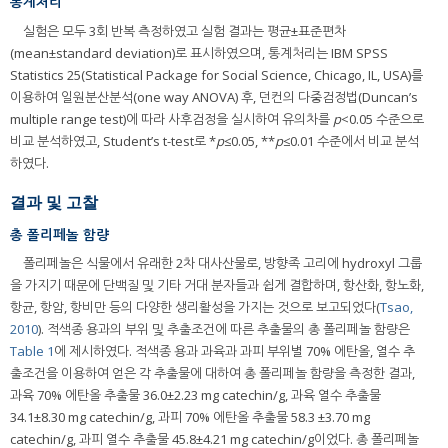
통계처리
실험은 모두 3회 반복 측정하였고 실험 결과는 평균±표준편차
(mean±standard deviation)로 표시하였으며, 통계처리는 IBM SPSS
Statistics 25(Statistical Package for Social Science, Chicago, IL, USA)를
이용하여 일원분산분석(one way ANOVA) 후, 던컨의 다중검정법(Duncan’s
multiple range test)에 따라 사후검정을 실시하여 유의차를
p
<0.05 수준으로
비교 분석하였고, Student’s t-test로 *
p
≤0.05, **
p
≤0.01 수준에서 비교 분석
하였다.
결과 및 고찰
총 폴리페놀 함량
폴리페놀은 식물에서 유래한 2차 대사산물로, 방향족 고리에 hydroxyl 그룹
을 가지기 때문에 단백질 및 기타 거대 분자들과 쉽게 결합하며, 항산화, 항노화,
항균, 항암, 항비만 등의 다양한 생리활성을 가지는 것으로 보고되었다(
Tsao,
2010
). 적색종 용과의 부위 및 추출조건에 따른 추출물의 총 폴리페놀 함량은
Table 1
에 제시하였다. 적색종 용과 과육과 과피 부위별 70% 에탄올, 열수 추
출조건을 이용하여 얻은 각 추출물에 대하여 총 폴리페놀 함량을 측정한 결과,
과육 70% 에탄올 추출물 36.0±2.23 mg catechin/g, 과육 열수 추출물
34.1±8.30 mg catechin/g, 과피 70% 에탄올 추출물 58.3 ±3.70 mg
catechin/g, 과피 열수 추출물 45.8±4.21 mg catechin/g이었다. 총 폴리페놀