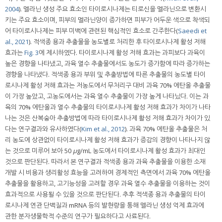
2004
). 멜라닌 생성 주요 효소인 타이로시나제는 티로신을 멜라닌으로 변환시
키는 주요 효소이며, 피부의 멜라닌양이 증가하면 피부가 어두운 색으로 착색되
어 타이로시나제는 피부 미백에 관련된 핵심적인 효소로 간주한다(
Saeedi et
al., 2021
). 적색종 용과 추출물을 농도별로 처리한 후 타이로시나제 활성 저해
효과는
Fig. 3
에 제시하였다. 타이로시나제 활성 저해 효과는 과피보다 과육이
높은 경향을 나타냈고, 과육 열수 추출물에서도 농도가 증가함에 따라 증가하는
경향을 나타냈다. 적색종 용과 부위 및 추출방법에 따른 추출물의 농도별 타이
로시나제 활성 저해 효과는 저농도에서 무처리구 대비 과육 70% 에탄올 추출물
이 가장 높았고, 고농도에서는 과육 열수 추출물이 가장 높게 나타났다. 이는 과
육의 70% 에탄올과 열수 추출물의 타이로시나제 활성 저해 효과가 차이가 나타
나는 것은 산복숭아 추출방법에 따라 타이로시나제 활성 저해 효과가 차이가 있
다는 연구결과와 유사하였다(
Kim et al., 2012
). 과육 70% 에탄올 추출물은 처
리 농도에 상관없이 타이로시나제 활성 저해 효과가 증감의 경향이 나타나지 않
는 것으로 미루어 보아 50
μ
g/mL 농도에서 타이로시나제 활성 효과가 최대인
것으로 판단된다. 따라서 본 연구결과 적색종 용과 과육 추출물을 이용한 소재
개발 시 비용과 생리활성 효능을 고려하여 경제적인 측면에서 과육 70% 에탄올
추출물을 활용하고, 고기능성을 고려할 경우 과육 열수 추출물을 이용하는 것이
효과적으로 사용될 수 있을 것으로 판단된다. 추후 적색종 용과 추출물의 타이
로시나제 연관 단백질과 mRNA 등의 발현량을 통해 멜라닌 생성 억제 효과에
관한 분자생물학적 수준의 연구가 필요하다고 사료된다.