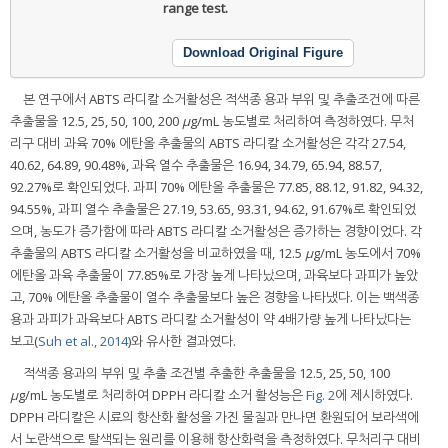
range test.
Download Original Figure
본 연구에서 ABTS 라디칼 소거활성은 적색종 용과 부위 및 추출조건에 따른
추출물을 12.5, 25, 50, 100, 200
μ
g/mL 농도별로 처리하여 측정하였다. 무처
리구 대비 과육 70% 에탄올 추출물의 ABTS 라디칼 소거활성은 각각 27.54,
40.62, 64.89, 90.48%, 과육 열수 추출물은 16.94, 34.79, 65.94, 88.57,
92.27%로 확인되었다. 과피 70% 에탄올 추출물은 77.85, 88.12, 91.82, 94.32,
94.55%, 과피 열수 추출물은 27.19, 53.65, 93.31, 94.62, 91.67%로 확인되었
으며, 농도가 증가함에 따라 ABTS 라디칼 소거활성은 증가하는 경향이었다. 각
추출물의 ABTS 라디칼 소거활성을 비교하였을 때, 12.5
μ
g/mL 농도에서 70%
에탄올 과육 추출물이 77.85%로 가장 높게 나타났으며, 과육보다 과피가 높았
고, 70% 에탄올 추출물이 열수 추출물보다 높은 경향을 나타냈다. 이는 백색종
용과 과피가 과육보다 ABTS 라디칼 소거활성이 약 4배가량 높게 나타났다는
보고(
Suh et al., 2014
)와 유사한 결과였다.
적색종 용과의 부위 및 추출 조건별 추출한 추출물을 12.5, 25, 50, 100
μ
g/mL 농도별로 처리하여 DPPH 라디칼 소거 활성능은
Fig. 2
에 제시하였다.
DPPH 라디칼은 시료의 항산화 활성을 가진 물질과 만나면 환원되어 보라색에
서 노란색으로 탈색되는 원리를 이용해 항산화력을 측정하였다. 무처리구 대비