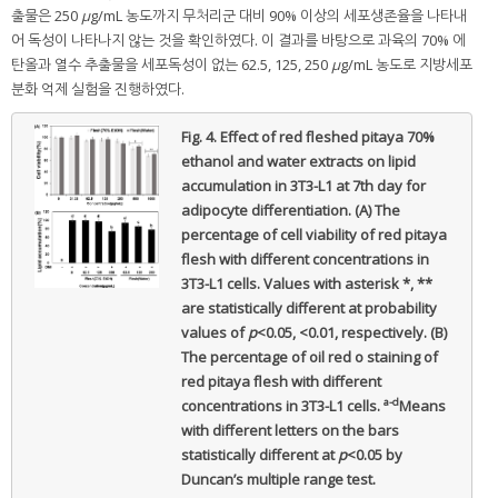
출물은 250
μ
g/mL 농도까지 무처리군 대비 90% 이상의 세포생존율을 나타내
어 독성이 나타나지 않는 것을 확인하였다. 이 결과를 바탕으로 과육의 70% 에
탄올과 열수 추출물을 세포독성이 없는 62.5, 125, 250
μ
g/mL 농도로 지방세포
분화 억제 실험을 진행하였다.
Fig. 4.
Effect of red fleshed pitaya 70%
ethanol and water extracts on lipid
accumulation in 3T3-L1 at 7th day for
adipocyte differentiation. (A) The
percentage of cell viability of red pitaya
flesh with different concentrations in
3T3-L1 cells. Values with asterisk *, **
are statistically different at probability
values of
p
<0.05, <0.01, respectively. (B)
The percentage of oil red o staining of
red pitaya flesh with different
a-d
concentrations in 3T3-L1 cells.
Means
with different letters on the bars
statistically different at
p
<0.05 by
Duncan’s multiple range test.