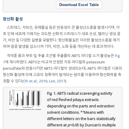
Download Excel Table
항산화 활성
스트레스, 자외선, 유해물질 등은 반응성이 큰 활성산소종을 발생시키며, 이
로 인해 세포에 가해지는 과도한 산화적 스트레스가 세포 손상, 멜라닌 생성 증
가, 비만 등 다양한 질병을 유발한다. 항산화물질은 이러한 활성산소종을 제거
하여 염증 발생을 감소시켜 기미, 비만, 노화 등을 개선하는 데 효과적이다.
적색종 용과 부위 및 추출 조건별 추출물의 ABTS 라디칼 소거 활성능은
Fig.
1
에 제시하였다. ABTS는 비교적 안정한 자유 라디칼로 potassium
persulfate와 반응시키면 ABTS 라디칼이 생성되는데, ABTS 라디칼은 시료의
항산화 활성에 의해 고유의 청록색이 탈색되는 원리를 이용하여 항산화력을 측
정할 수 있다(
Oh et al., 2016
;
Lee, 2017
).
Fig. 1.
ABTS radical scavenging activity
of red fleshed pitaya extracts
depending on the parts and extraction
a-i
solvent conditions.
Means with
different letters on the bars statistically
different at
p
<0.05 by Duncan’s multiple