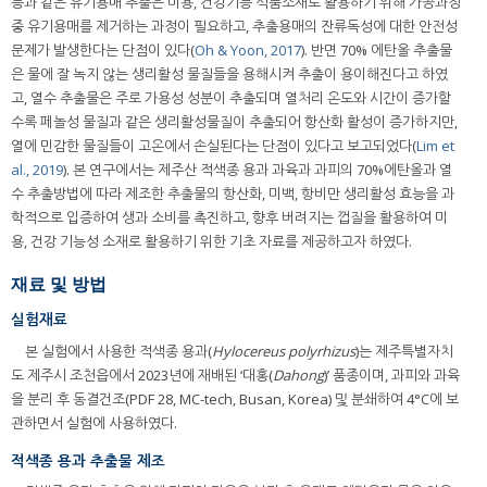
등과 같은 유기용매 추출은 미용, 건강기능 식품소재로 활용하기 위해 가공과정
중 유기용매를 제거하는 과정이 필요하고, 추출용매의 잔류독성에 대한 안전성
문제가 발생한다는 단점이 있다(
Oh & Yoon, 2017
). 반면 70% 에탄올 추출물
은 물에 잘 녹지 않는 생리활성 물질들을 용해시켜 추출이 용이해진다고 하였
고, 열수 추출물은 주로 가용성 성분이 추출되며 열처리 온도와 시간이 증가할
수록 페놀성 물질과 같은 생리활성물질이 추출되어 항산화 활성이 증가하지만,
열에 민감한 물질들이 고온에서 손실된다는 단점이 있다고 보고되었다(
Lim et
al., 2019
). 본 연구에서는 제주산 적색종 용과 과육과 과피의 70%에탄올과 열
수 추출방법에 따라 제조한 추출물의 항산화, 미백, 항비만 생리활성 효능을 과
학적으로 입증하여 생과 소비를 촉진하고, 향후 버려지는 껍질을 활용하여 미
용, 건강 기능성 소재로 활용하기 위한 기초 자료를 제공하고자 하였다.
재료 및 방법
실험재료
본 실험에서 사용한 적색종 용과(
Hylocereus polyrhizus
)는 제주특별자치
도 제주시 조천읍에서 2023년에 재배된 ‘대홍(
Dahong
)’ 품종이며, 과피와 과육
을 분리 후 동결건조(PDF 28, MC-tech, Busan, Korea) 및 분쇄하여 4°C에 보
관하면서 실험에 사용하였다.
적색종 용과 추출물 제조