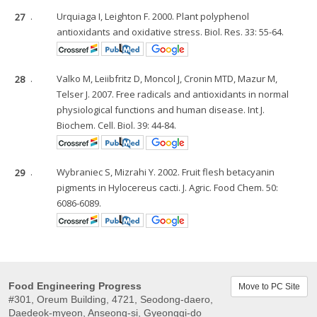
27
.
Urquiaga I, Leighton F. 2000. Plant polyphenol
antioxidants and oxidative stress. Biol. Res. 33: 55-64.
28
.
Valko M, Leiibfritz D, Moncol J, Cronin MTD, Mazur M,
Telser J. 2007. Free radicals and antioxidants in normal
physiological functions and human disease. Int J.
Biochem. Cell. Biol. 39: 44-84.
29
.
Wybraniec S, Mizrahi Y. 2002. Fruit flesh betacyanin
pigments in Hylocereus cacti. J. Agric. Food Chem. 50:
6086-6089.
Food Engineering Progress
Move to PC Site
#301, Oreum Building, 4721, Seodong-daero,
Daedeok-myeon, Anseong-si, Gyeonggi-do