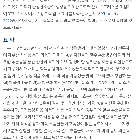
의 과육과 과피가 활성산소종의 생성을 억제함으로써 산화 스트레스를 조절하
여 3T3-L1 세포에서 지방축적 감소 효과를 나타낸다는 보고(
Khoo et al.,
2022
)와 유사하며, 이는 적색종 용과 과육 추출물이 항비만 소재로서 적합할 것
으로 사료된다.
요 약
본 연구는 2019년 대만에서 도입된 적색종 용과의 생리활성 연구가 전무하
여 제주산 적색종 용과 과육과 과피의 70% 에탄올과 열수 추출방법에 따라 제
조한 추출물을 통한 항산화 효과와 미백 및 항비만 생리활성 효능을 확인함으로
써 제주에서 재배되는 적색종 용과의 우수성을 과학적으로 입증하여 부가가치
를 높이고, 기능성 식품 소재로서의 적용 가능성을 밝히고자 하였다. 항산화 물
질(총 폴리페놀 함량)과 항산화 활성(ABTS 라디칼 소거능, DDPH 라디칼 소거
능)은 70% 에탄올 과피 추출물이 가장 높았다. 미백 효과를 평가하기 위한
Tyrosinase 저해 활성 효과는 과육이 과피보다 효능이 우수하였고, 비용과 생
리활성 효능을 고려하였을 때 경제적인 측면에서는 과육 70% 에탄올 추출물이
우수하고, 고기능성 미용 제품과 식품 소재 개발의 경우 과육 열수 추출물을 이
용하는 것이 효과적으로 사용될 수 있을 것으로 판단된다. 항비만 효과를 평가
하기 위해 적색종 용과 과육 추출물을 세포독성이 없는 농도에서 3T3-L1 지방
세포분화 실험을 수행한 결과, 과육 열수 추출물이 대조구에 비해 농도 의존적
으로 지방 축적이 유의적으로 낮은 함량을 나타내었다.