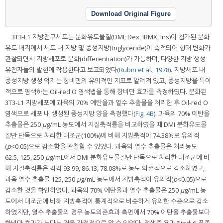
Download Original Figure
3T3-L1 지방전구세포는 분화유도물질(DMI; Dex, IBMX, Ins)이 첨가된 분화
유도 배지에서 세포 내 지방 및 중성지방(triglyceride)이 축적되어 형태 변화가
관찰되면서 지방세포로 분화(differentiation)가 가능하며, 다양한 지방 생성
유전자들의 발현에 작용한다고 보고되었다(
Rubin et al., 1978
). 지방세포 내
중성지방 생성 억제는 항비만의 유의적인 지표로 알려져 있고, 중성지방을 특이
적으로 염색하는 Oil-red O 염색법을 통해 항비만 효과를 측정하였다. 분화된
3T3-L1 지방세포에 과육의 70% 에탄올과 열수 추출물을 처리한 후 Oil-red O
염색으로 세포 내 생성된 중성지방 양을 측정했다(
Fig. 4B
). 과육의 70% 에탄올
추출물은 250
μ
g/mL 농도에서 지질축적률을 비교하였을 때 DMI 분화유도물
질만 단독으로 처리한 대조군(100%)에 비해 지방축적이 74.38%로 유의적
(
p
<0.05)으로 감소함을 관찰할 수 있었다. 과육의 열수 추출물은 처리농도
62.5, 125, 250
μ
g/mL에서 DMI 분화유도물질만 단독으로 처리한 대조군에 비
해 지질축적률은 각각 93.99, 86.13, 78.08%로 농도 의존적으로 감소하였고,
과육 열수 추출물 125, 250
μ
g/mL 농도에서 지방축적이 유의적(
p
<0.05)으로
감소한 것을 확인하였다. 과육의 70% 에탄올과 열수 추출물은 250
μ
g/mL 농
도에서 대조군에 비해 지방축적이 통계적으로 비슷하게 유의한 수준으로 감소
하였지만, 열수 추출물의 경우 농도의존효과 측면에서 70% 에탄올 추출물보다
항비만 효과가 높다는 것을 간접적으로 알 수 있었다. 적색종 용과 “Jindu” 품종