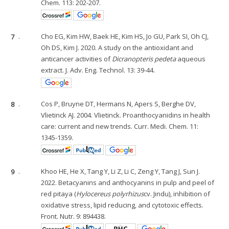
Chem. 113: 202-207.
7
.
Cho EG, Kim HW, Baek HE, Kim HS, Jo GU, Park SI, Oh CJ,
Oh DS, Kim J. 2020. A study on the antioxidant and
anticancer activities of
Dicranopteris pedeta
aqueous
extract. J. Adv. Eng. Technol. 13: 39-44.
8
.
Cos P, Bruyne DT, Hermans N, Apers S, Berghe DV,
Vlietinck AJ. 2004. Vlietinck. Proanthocyanidins in health
care: current and new trends. Curr. Medi. Chem. 11:
1345-1359.
9
.
Khoo HE, He X, Tang Y, Li Z, Li C, Zeng Y, Tang J, Sun J.
2022. Betacyanins and anthocyanins in pulp and peel of
red pitaya (
Hylocereus polyrhizus
cv. Jindu), inhibition of
oxidative stress, lipid reducing, and cytotoxic effects.
Front. Nutr. 9: 894438.