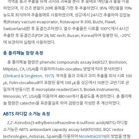
적색종 용과 추출을 위해 과피와 과육을 분리 후 용매로 에탄올과 물을 이용
하였으며, 각 건조 분말의 20배 용매를 가한 후 추출하였다. 95% 에탄올을 70%
농도로 희석하여 추출용매로 사용하였으며, 상온에서 24시간 추출하여 감압농
축(Rotary vaccum evaporator, Rotavapor R-300, Buchi, Flawil,
Switzerland)한 후 동결건조하였다. 열수 추출물은 시료를 100°C에서 4시간
추출한 후 동결건조(PDF 28, MC-tech, Busan, Korea)하여 밀봉한 뒤, –20°C
에 보관하여 실험에 사용하였다.
총 폴리페놀 함량 측정
총 폴리페놀 함량은 phenolic compounds assay kit(K527, BioVision,
Milpitas, CA, USA)를 이용하여 Folin-ciocalteu 방법에 따라 분석하였다
(
Slinkard & Singleton, 1977
). 적색종 용과 과육과 과피 추출물 희석 시료 100
μ
L, Folin-ciocalteudl이 포함된 용액 100
μ
L을 상온에서 10분간 교반기로 균
일하게 반응시킨 후 microplate reader(Gen 5, Biotek Instruments,
Winooski, VT, USA)를 이용하여 480 nm에서 흡광도를 측정하였다. 총 폴리페
놀 함량은 catechin을 표준물질로 하여 검량선을 작성한 후 계산하였다.
ABTS 라디칼 소거능 측정
2,2'-Azinobis(3-ethylbenzothiazoline-6-sulfonic acid(ABTS) 라디칼
소거능은 ABTS antioxidant capacity assay kit(KF01002, BQC redox
technologies, Asturias, Spain)를 이용하여
Nicoletta(2019)
의 방법을 변형