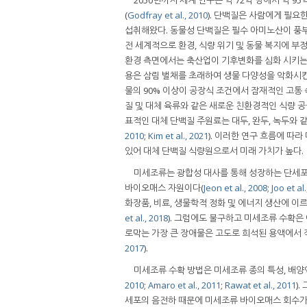
(
Godfray et al., 2010
). 단백질은 사람에게 필요
섭취해왔다. 동물성 단백질은 필수 아미노산이 풍부
전 세계적으로 환경, 식량 위기 및 동물 복지에 부
환경 측면에서는 축산업이 기후변화를 심화 시키는 
용은 삼림 벌채를 초래하여 생물 다양성을 악화시
물의 90% 이상이 공장식 조건에서 잠재적인 고통
질 및 대체 육류와 같은 새로운 친환경적인 식량 공
표적인 대체 단백질 주원료는 대두, 완두, 녹두와 
2010
;
Kim et al., 2021
). 이러한 연구 흐름에 따
있어 대체 단백질 식량원으로서 미래 가치가 높다.
미세조류는 광합성 대사를 통해 성장하는 단세포
바이오매스 자원이다(
Jeon et al., 2008
;
Joo et al
화장품, 비료, 생물학적 정화 및 에너지 생산에 이
et al., 2018
). 그럼에도 불구하고 미세조류 수확은
로막는 가장 큰 장애물은 고도로 희석된 용액에서 
2017
).
미세조류 수확 방법은 미세조류 종의 특성, 배양액
2010
;
Amaro et al., 2011
;
Rawat et al., 2011
)
세포의 음전하 때문에 미세조류 바이오매스 회수가