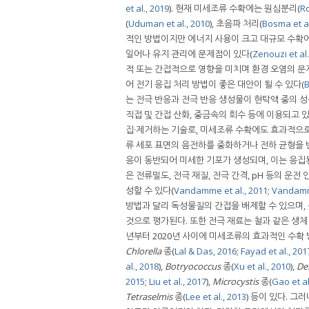
et al., 2019
). 현재 미세조류 수확에는 원심분리(
Ro
(
Uduman et al., 2010
), 초음파 처리(
Bosma et al
적인 방법이지만 에너지 사용이 크고 대규모 수확
일어나 유지 관리에 문제점이 있다(
Zenouzi et al.
적 또는 간접적으로 영향을 미치며 환경 오염의 문
어 전기 응집 처리 방법이 좋은 대안이 될 수 있다(
B
는 전극 반응과 전극 반응 생성물이 현탁액 중의 성
직접 및 간접 산화, 중금속의 회수 등에 이용되고 있
집·제거하는 기술로, 미세조류 수확에도 효과적으
류 세포 표면의 음전하를 중화하거나 전하 균형을 
응이 동반되어 미세한 기포가 생성되며, 이는 응집
은 전류밀도, 전극 재질, 전극 간격, pH 등의 운
성할 수 있다(
Vandamme et al., 2011
;
Vandamme
방법과 달리 독성물질의 간접을 배제할 수 있으며,
것으로 평가된다. 또한 전극 재료는 철과 같은 생체 
년부터 2020년 사이에 미세조류의 효과적인 수확
Chlorella
종(
Lal & Das, 2016
;
Fayad et al., 201
al., 2018
),
Botryococcus
종(
Xu et al., 2010
),
De
2015
;
Liu et al., 2017
),
Microcystis
종(
Gao et al
Tetraselmis
종(
Lee et al., 2013
) 등이 있다. 그