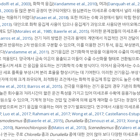
dolfi et al., 2003
), 화학적 응집(
Vandamme et al., 2010
), 여과(
Danquah et al., 
., 2003
) 등 많은 분리 공정이 연구되어왔다. 원심분리는 미세조류 수확에서 널리 사
에는 적용하기 어렵다(
Fasaei et al., 2018
). 또한 여과는 수확 과정에서 필터 막힘 현
, 2013
). 대안으로 화학 응집제 사용이 있으나 응집제가 과잉으로 사용되면 바이오매
제도 있다(
Morales et al., 1985
;
Baierle et al., 2015
). 이러한 문제점들의 미세조류 
arros et al., 2015
). 전기 처리 방법은 전극과 용액의 계면에서 직접적인 전자 전달
분과 반응하는 2차 반응으로 구분할 수 있으며, 이를 이용한 전기 투석, 응집, 부상분리
다(
Vandamme et al., 2011
). 전기응집은 전기화학적 반응을 이용하여 수중의 미세
로 적용된다. 양극에서 금속 이온이 용출되고 이들이 수중 수산화물 형태로 전환됨으로
변동시켜 세포 간 응집을 유도하는 전기화학적 수확 방식이다. 이어서 음극에서는 수소
된 세포 플록을 부상시켜 분리 효율을 향상시키는 데 기여한다. 이러한 전기응집–부상
전 인자에 의해 크게 좌우되며, 최적화된 조건에서는 화학적 응집제 투입 없이도 높은 수확
 et al., 2013
;
Barros et al., 2015
). 전극을 이용하는 전기 응집의 경우 기존의 화
 높은 회수율과 처리시간이 짧은 운전 특성을 가지고 있어 미세조류 수확에 응용가능성
원소일 수 있으며, 기계적 장치는 전압 및 전류에 의해 쉽게 제어할 수 있다는 장점이 있다
 방법으로써 전기 응집을 이용하는 여러 연구가 발표되었다. 연구에서 사용된 미세조류
7
;
Luo et al., 2017
;
Rahmani et al., 2017
;
Wong et al., 2017
;
Castellanos-Estup
smodesmus
종(
Baierle et al., 2015
),
Dunaliella
종(
Zenouzi et al., 2013
;
Xiong e
., 2010
),
Nannochloropsis
종(
Matos et al., 2013
),
Scenedesmus
종(
Valero et a
러나 연구는 주로
Chlorella
종과
Dunaliella
종에 대한 것이 많아 보다 다양한 미세조류 