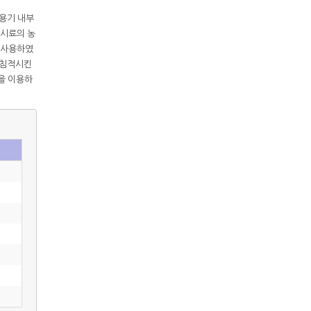
응 용기 내부
 시료의 농
 사용하였
간 침적시킨
l을 이용하