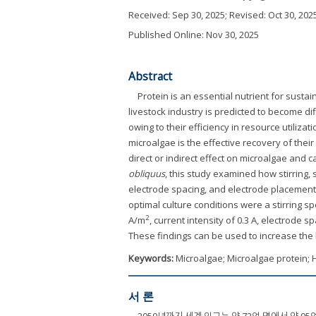
Received:
Sep 30, 2025
; Revised:
Oct 30, 202
Published Online: Nov 30, 2025
Abstract
Protein is an essential nutrient for sustai
livestock industry is predicted to become dif
owing to their efficiency in resource utiliza
microalgae is the effective recovery of their
direct or indirect effect on microalgae and 
obliquus
, this study examined how stirring, s
electrode spacing, and electrode placement
optimal culture conditions were a stirring sp
2
A/m
, current intensity of 0.3 A, electrode s
These findings can be used to increase the 
Keywords:
Microalgae; Microalgae protein; 
서 론
2050년까지 세계 인구는 약 72억 명에서 약 9