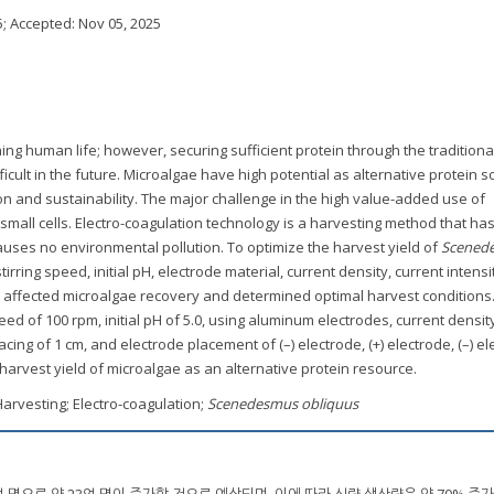
5
; Accepted:
Nov 05, 2025
ning human life; however, securing sufficient protein through the traditiona
ficult in the future. Microalgae have high potential as alternative protein 
tion and sustainability. The major challenge in the high value-added use of
 small cells. Electro-coagulation technology is a harvesting method that has l
causes no environmental pollution. To optimize the harvest yield of
Scened
tirring speed, initial pH, electrode material, current density, current intensi
 affected microalgae recovery and determined optimal harvest conditions
eed of 100 rpm, initial pH of 5.0, using aluminum electrodes, current densit
pacing of 1 cm, and electrode placement of (–) electrode, (+) electrode, (–) el
harvest yield of microalgae as an alternative protein resource.
Harvesting; Electro-coagulation;
Scenedesmus obliquus
5억 명으로 약 23억 명이 증가할 것으로 예상되며, 이에 따라 식량 생산량은 약 70% 증