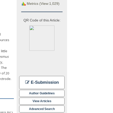
Metrics (View:1,029)
QR Code of this Article:
l
sources
ittle
esmus
ty,
. The
y of 20
ectrode.
E-Submission
Author Guidelines
View Articles
Advanced Search
가해야 한다