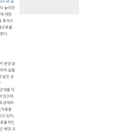
ro et al.
기의 높이만
건에 대한
를 목적으
미세조류를
한다.
)에서 분양 받
멸균하여 실험
양 받은 균
6
 군체를 이
져 있으며,
에 존재하
호작용을
고 있어,
 효율적인
인 배양 조