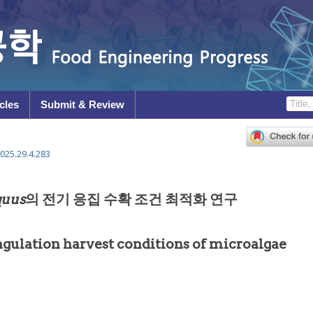
cles
Submit & Review
025.29.4.283
quus
의 전기 응집 수확 조건 최적화 연구
agulation harvest conditions of microalgae