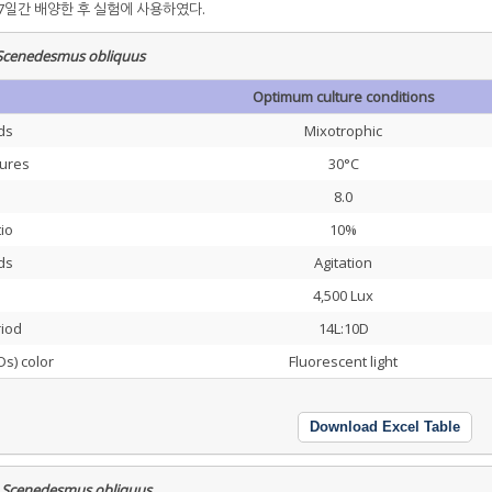
 7일간 배양한 후 실험에 사용하였다.
cenedesmus obliquus
Optimum culture conditions
ds
Mixotrophic
tures
30°C
8.0
tio
10%
ds
Agitation
4,500 Lux
riod
14L:10D
Ds) color
Fluorescent light
Download Excel Table
r
Scenedesmus obliquus