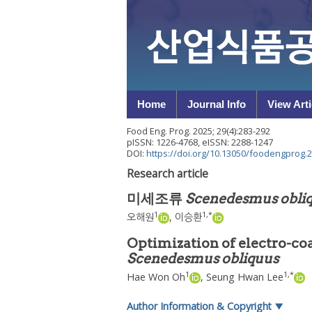
Home
Journal Info
View Arti
Food Eng. Prog.
2025
;
29
(
4
):
283
-
292
pISSN: 1226-4768, eISSN: 2288-1247
DOI:
https://doi.org/10.13050/foodengprog.2
Research article
미세조류
Scenedesmus obli
1
1
,
*
오해원
,
이승환
Optimization of electro-co
Scenedesmus obliquus
1
1
,
*
Hae Won Oh
,
Seung Hwan Lee
Author Information & Copyright
▼