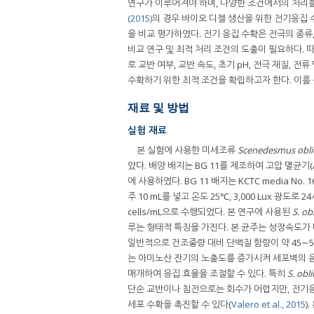
연구가 이루어져야 하며, 다양한 조건에서의 처리를
(2015)
의 경우 바이오 디젤 생산을 위한 전기응집 
을 비교 평가하였다. 전기 응집 수확은 전극의 종류
비교 연구 및 최적 처리 조건의 도출이 필요하다.
로 교반 여부, 교반 속도, 초기 pH, 전극 재질, 
수확하기 위한 최적 조건을 확립하고자 한다. 이를
재료 및 방법
실험 재료
본 실험에 사용한 미세조류
Scenedesmus obl
았다. 배양 배지는 BG 11를 제조하여 고압 멸균기(AC-1
에 사용하였다. BG 11 배지는 KCTC media No.
주 10 mL를 넣고 온도 25℃, 3,000 Lux 광도로 
cells/mL으로 수행되었다. 본 연구에 사용된
S. ob
루는 형태적 특징을 가진다. 본 균주는 성장속도가
일반적으로 건조중량 대비 단백질 함량이 약 45∼5
는 아미노산 잔기의 노출도를 증가시켜 세포벽의 음
매개하여 응집 효율을 조절할 수 있다. 특히
S. obl
단순 교반이나 침전으로는 회수가 어렵지만, 전기
세포 수확을 촉진할 수 있다(
Valero et al., 2015
)