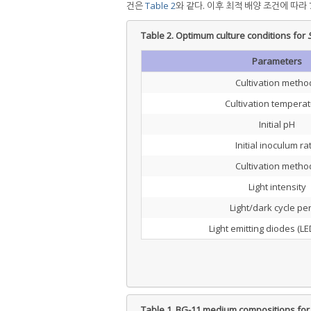
건은
Table 2
와 같다. 이후 최적 배양 조건에 따라
Table 2.
Optimum culture conditions for
S
Parameters
Cultivation metho
Cultivation tempera
Initial pH
Initial inoculum ra
Cultivation metho
Light intensity
Light/dark cycle pe
Light emitting diodes (LE
Table 1.
BG-11 medium compositions fo