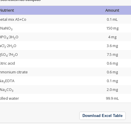
Nutrient
Amount
etal mix A5+Co
0.1 mL
NaNO
150 mg
3
HPO
·3H
O
4 mg
4
2
aCl
·2H
O
3.6 mg
2
2
gSO
·7H
O
7.5 mg
4
2
itric acid
0.6 mg
mmonium citrate
0.6 mg
Na
EDTA
0.1 mg
2
Na
CO
2.0 mg
2
3
tilled water
99.9 mL
Download Excel Table