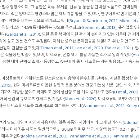
한 필수 영양소이며, 그 동안은 육류, 유제품, 난류 등 동물성 단백질 식품으로 단백질의
하고, 적은 양으로도 영양소와 많은 에너지를 얻을 수 있으나, 연구에 따르면 기존의
정적인 영향을 미치는 것으로 평가되고 있다(
Bryant & Sanctorum, 2021
;
Michel et a
온실 가스의 14.5%를 배출하는 것으로 추정되고(
Gerber et al., 2013
), 축산업을 위
킨다(
Garcia et al., 2017
). 또한 동물 복지에 대한 관심이 높아지고 있는 가운데 전 세계
 속에 살고 있는 것으로 추정된다. 이러한 중요한 문제점들을 해결하기 위한 대안으로 
급원이 관심을 끌고 있다(
Tilman et al., 2011
;
Lee et al., 2020
;
Tso et al., 2021
). 
같은 식물성 단백질이 있으며, 미세조류, 곤충 역시 활용 가능한 소재로 알려져 있다(
Asg
라 다양한 대체 단백질 소재가 등장하고 있는데 이 중 미세조류는 자원 활용성과 지속가
 미생물로써 이산화탄소를 탄소원으로 이용하여 탄수화물, 단백질, 지질을 합성할 수 
., 2015
). 현재 미세조류를 이용한 상업적 응용 분야는 건강 기능성 식품, 천연 색소, 사료
르기까지 다양한 분야로 확대되고 있어 생산량 또한 계속 증가하고 있다(
Li et al., 2008
 아직 산업적 규모로 확장되고 있지 않다(
Khoo et al., 2020
). 미세조류의 고부가가치 
작은 미세조류 세포를 효과적으로 회수하는 것이다(
Vandamme et al., 2011
;
Koley e
의 밀도, 배양 배지의 재사용 여부, 최종 제품의 사양에 따라 크게 달라진다(
Uduman 
. 그러나 미세조류 세포는 일반적으로 3~30 µm로 매우 작고, 배양액 농도가 0.2~1 g/L
 매우 어렵다(
Molina Grima et al., 2003
;
Vandamme et al., 2013
;
Amini et al., 