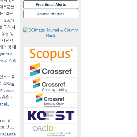
Free Email Alerts
 대부분을
 축산업은
Journal Metrics
l., 2021
).
한 토지 사
 농장 동
대체 단백
현재 가장 대
ar et al.,
능성의 장점
있는 식물
, 의약품,
;
Rizwan
활용을 가
t al.,
et al.,
으로 낮고,
2016
;
Leite