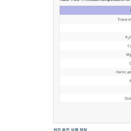
Trace m
K
2
C
M
C
Ferric a
Dis
전기 응집 실험 장치