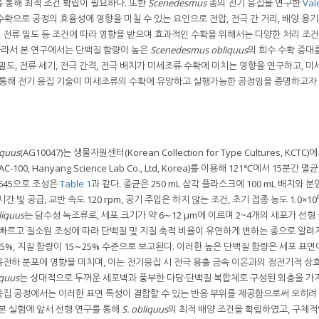
 통해 최적 조건 확립이 필요하다. 또한
Scenedesmus
종의 전기 응집을 연구한
Vale
수확으로 공정의 효율성에 영향을 미칠 수 있는 요인으로 전압, 전극 간 거리, 배양 용
, 전류 밀도 등 조건에 따라 영향을 받으며 효과적인 수확을 위해서는 다양한 처리 조
 따라서 본 연구에서는 단백질 함량이 높은
Scenedesmus obliquus
의 회수 수확 증대
전류 밀도, 전류 세기, 전극 간격, 전극 배치가 미세조류 수확에 미치는 영향을 연구하고, 
 통해 전기 응집 기술이 미세조류의 수확에 유망하고 실행가능한 공정임을 증명하고자 
iquus
(AG10047)는 생물자원센터(Korean Collection for Type Cultures, KCTC
00, Hanyang Science Lab Co., Ltd, Korea)를 이용해 121℃에서 15분간 
 1645으로 조성은
Table 1
과 같다. 종균은 250 mL 삼각 플라스크에 100 mL 배지와 분
24시간 빛 공급, 교반 속도 120 rpm, 공기 주입은 하지 않는 조건, 초기 접종 농도 1.0×10
liquus
는 담수성 녹조류로, 세포 크기가 약 6∼12 µm에 이르며 2~4개의 세포가 선형
 빠르고 질소원 조성에 따라 단백질 및 지질 축적 비율이 유연하게 변하는 종으로 알려
5%, 지질 함량이 15∼25% 수준으로 보고된다. 이러한 높은 단백질 함량은 세포 표면
전하 분포에 영향을 미치며, 이는 전기응집 시 전극 용출 금속 이온과의 정전기적 상
iquus
는 상대적으로 두꺼운 세포벽과 풍부한 다당·단백질 복합체로 구성된 외층을 가지
응집 공정에서는 이러한 표면 특성이 결합할 수 있는 반응 부위를 제공함으로써 오히려
. 본 실험에 앞서 선행 연구를 통해
S. obliquus
의 최적 배양 조건을 확립하였고, 구체적