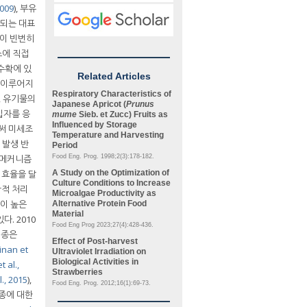
2009
), 부유
용되는 대표
상이 빈번히
스에 직접
수확에 있
Related Articles
이 이루어지
Respiratory Characteristics of
, 유기물의
Japanese Apricot (
Prunus
입자를 응
mume
Sieb. et Zucc) Fruits as
Influenced by Storage
써 미세조
Temperature and Harvesting
 발생 반
Period
 메커니즘
Food Eng. Prog. 1998;2(3):178-182.
 효율을 달
A Study on the Optimization of
Culture Conditions to Increase
학적 처리
Microalgae Productivity as
이 높은
Alternative Protein Food
Material
. 2010
Food Eng Prog 2023;27(4):428-436.
 종은
Effect of Post-harvest
inan et
Ultraviolet Irradiation on
Biological Activities in
t al.,
Strawberries
l., 2015
),
Food Eng. Prog. 2012;16(1):69-73.
종에 대한