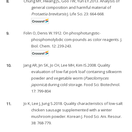
8.
Chung MY, Hwang JS, Goo TW, Yun EY.2013. Analysis of
general composition and harmful material of
Protaetia brevitarsis
J. Life Sci. 23: 664-668.
9.
Folin O, Denis W.1912. On phosphotungstic-
phosphomolybdic com-pounds as color reagents. J.
Biol. Chem. 12: 239-243.
10.
Jang AR, Jin SK, Jo CH, Lee MH, Kim IS.2008. Quality
evaluation of low-fat pork loaf containing silkworm
powder and vegetable worm (
Paecilomyces
japonica
) during cold storage. Food Sci. Biotechnol.
17: 799-804
11.
Jo K, Lee J, Jung S.2018. Quality characteristics of low-salt
chicken sausage supplemented with a winter
mushroom powder. Korean J. Food Sci. Ani. Resour.
38: 768-779.