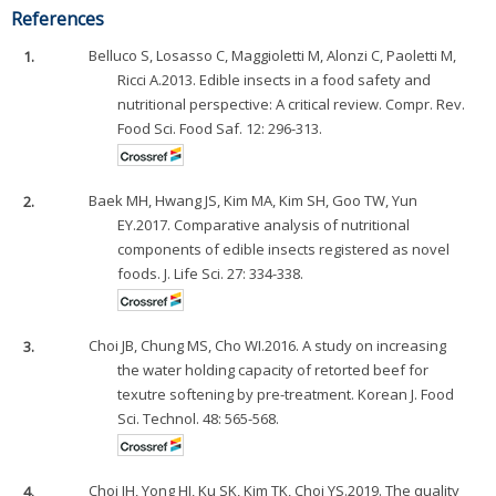
References
1.
Belluco S, Losasso C, Maggioletti M, Alonzi C, Paoletti M,
Ricci A.2013. Edible insects in a food safety and
nutritional perspective: A critical review. Compr. Rev.
Food Sci. Food Saf. 12: 296-313.
2.
Baek MH, Hwang JS, Kim MA, Kim SH, Goo TW, Yun
EY.2017. Comparative analysis of nutritional
components of edible insects registered as novel
foods. J. Life Sci. 27: 334-338.
3.
Choi JB, Chung MS, Cho WI.2016. A study on increasing
the water holding capacity of retorted beef for
texutre softening by pre-treatment. Korean J. Food
Sci. Technol. 48: 565-568.
4.
Choi JH, Yong HI, Ku SK, Kim TK, Choi YS.2019. The quality