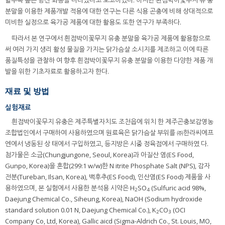
분말을 이용한 제품개발 적용에 대한 연구는 다른 식용 곤충에 비해 상대적으로
미비한 실정으로 육가공 제품에 대한 활용도 또한 연구가 부족하다.
따라서 본 연구에서 흰점박이꽃무지 유충 분말을 육가공 제품에 활용함으로
써 여러 가지 생리 활성 물질을 가지는 닭가슴살 소시지를 제조하고 이에 따른
품질특성을 관찰하 여 향후 흰점박이꽃무지 유충 분말을 이용한 다양한 제품 개
발을 위한 기초자료로 활용하고자 한다.
재료 및 방법
실험재료
흰점박이꽃무지 유충은 제주특별자치도 조천읍에 위치 한 제주곤충보감영농
조합법인에서 구매하여 사용하였으며 원료육은 닭가슴살 부위를 ㈜한라씨에프
엔에서 냉동된 상 태에서 구입하였고, 등지방은 시중 정육점에서 구매하였 다.
첨가물은 소금(Chungjungone, Seoul, Korea)과 아질산 염(ES Food,
Gunpo, Korea)을 혼합(299:1 w/w)한 N itrite Phosphate Salt (NPS), 감자
전분(Tureban, Ilsan, Korea), 백후추(ES Food), 인산염(ES Food) 제품을 사
용하였으며, 본 실험에서 사용한 분석용 시약은 H
SO
(Sulfuric acid 98%,
2
4
Daejung Chemical Co., Siheung, Korea), NaOH (Sodium hydroxide
standard solution 0.01 N, Daejung Chemical Co.), K
CO
(OCI
2
3
Company Co, Ltd, Korea), Gallic aicd (Sigma-Aldrich Co., St. Louis, MO,