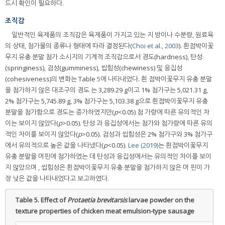
드시 확인이 필요하다.
조직감
일반적인 육제품의 조직감은 육제품이 가지고 있는 지 방이나 수분량, 원료육
의 상태, 첨가물의 종류나 형태에 따라 결정된다(
Choi et al., 2003
). 흰점박이꽃
무지 유충 분말 첨가 소시지의 기계적 조직감으로서 경도(hardness), 탄성
(springiness), 검성(gumminess), 씹힘성(chewiness) 및 응집성
(cohesiveness)의 변화는 Table
5
에 나타내었다. 흰 점박이꽃무지 유충 분말
을 첨가하지 않은 대조구의 경도 는 3,289.29 g이고 1% 첨가구는 5,021.31 g,
2% 첨가구는 5,745.89 g, 3% 첨가구는 5,103.38 g으로 흰점박이꽃무지 유충
분말을 첨가함으로 경도는 증가하였지만(
p
<0.05) 첨 가량에 따른 유의적인 차
이는 보이지 않았다(
p
>0.05). 탄성 과 응집성에서는 첨가와 첨가량에 따른 유의
적인 차이를 보이지 않았다(
p
>0.05). 검성과 씹힘성은 2% 첨가구와 3% 첨가구
에서 유의적으로 높은 값을 나타냈다(
p
<0.05).
Lee (2019)
는 흰점박이꽃무지
유충 분말을 머핀에 첨가하였는 데 탄성과 응집성에서는 유의적인 차이를 보이
지 않았으며 , 씹힘성은 흰점박이꽃무지 유충 분말을 첨가하지 않은 머 핀이 가
장 낮은 값을 나타내었다고 보고하였다.
Table 5.
Effect of
Protaetia brevitarsis
larvae powder on the
texture properties of chicken meat emulsion-type sausage