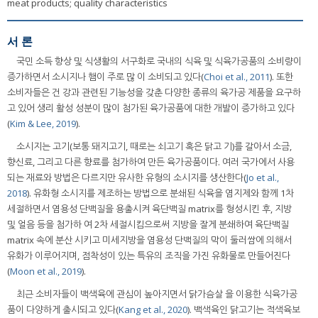
meat products; quality characteristics
서 론
국민 소득 향상 및 식생활의 서구화로 국내의 식육 및 식육가공품의 소비량이
증가하면서 소시지나 햄이 주로 많 이 소비되고 있다(
Choi et al., 2011
). 또한
소비자들은 건 강과 관련된 기능성을 갖춘 다양한 종류의 육가공 제품을 요구하
고 있어 생리 활성 성분이 많이 첨가된 육가공품에 대한 개발이 증가하고 있다
(
Kim & Lee, 2019
).
소시지는 고기(보통 돼지고기, 때로는 쇠고기 혹은 닭고 기)를 갈아서 소금,
향신료, 그리고 다른 향료를 첨가하여 만든 육가공품이다. 여러 국가에서 사용
되는 재료와 방법은 다르지만 유사한 유형의 소시지를 생산한다(
Jo et al.,
2018
). 유화형 소시지를 제조하는 방법으로 분쇄된 식육을 염지제와 함께 1차
세절하면서 염용성 단백질을 용출시켜 육단백질 matrix를 형성시킨 후, 지방
및 얼음 등을 첨가하 여 2차 세절시킴으로써 지방을 잘게 분쇄하여 육단백질
matrix 속에 분산 시키고 미세지방을 염용성 단백질의 막이 둘러쌈에 의해서
유화가 이루어지며, 점착성이 있는 특유의 조직을 가진 유화물로 만들어진다
(
Moon et al., 2019
).
최근 소비자들이 백색육에 관심이 높아지면서 닭가슴살 을 이용한 식육가공
품이 다양하게 출시되고 있다(
Kang et al., 2020
). 백색육인 닭고기는 적색육보