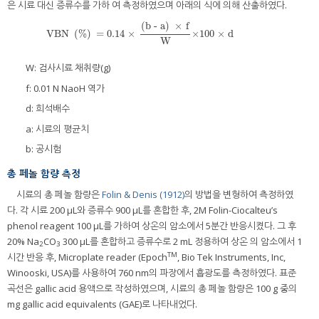
은 시료 대신 증류수를 가하 여 측정하였으며 아래의 식에 의해 산출하였다.
(
b
-
a
)
×
f
VBN
(
%
)
=
0.14
×
×100 × d
W
W: 검사시료 채취량(g)
f: 0.01 N NaoH 역가
d: 희석배수
a: 시료의 평균치
b: 공시험
총 페놀 함량 측정
시료의 총 페놀 함량은
Folin & Denis (1912)
의 방법을 변형하여 측정하였
다. 각 시료 200 μL와 증류수 900 μL를 혼합한 후, 2M Folin-Ciocalteu’s
phenol reagent 100 μL를 가하여 상온의 암소에서 5분간 반응시켰다. 그 후
20% Na
CO
300 μL를 혼합하고 증류수로 2 mL 정용하여 상온 의 암소에서 1
2
3
TM
시간 반응 후, Microplate reader (Epoch
, Bio Tek Instruments, Inc,
Winooski, USA)를 사용하여 760 nm의 파장에서 흡광도를 측정하였다. 표준
곡선은 gallic acid 용액으로 작성하였으며, 시료의 총 페놀 함량은 100 g 중의
mg gallic acid equivalents (GAE)로 나타내었다.