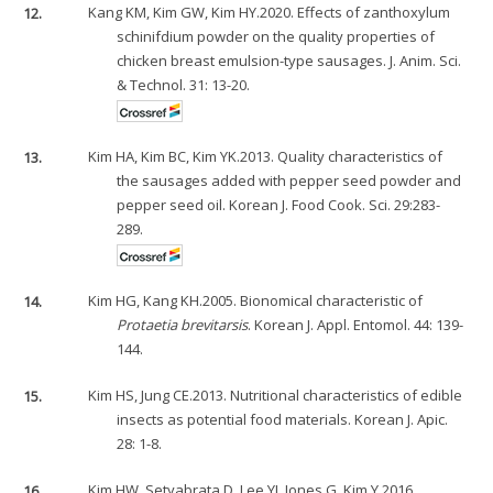
12.
Kang KM, Kim GW, Kim HY.2020. Effects of zanthoxylum
schinifdium powder on the quality properties of
chicken breast emulsion-type sausages. J. Anim. Sci.
& Technol. 31: 13-20.
13.
Kim HA, Kim BC, Kim YK.2013. Quality characteristics of
the sausages added with pepper seed powder and
pepper seed oil. Korean J. Food Cook. Sci. 29:283-
289.
14.
Kim HG, Kang KH.2005. Bionomical characteristic of
Protaetia brevitarsis
. Korean J. Appl. Entomol. 44: 139-
144.
15.
Kim HS, Jung CE.2013. Nutritional characteristics of edible
insects as potential food materials. Korean J. Apic.
28: 1-8.
16.
Kim HW, Setyabrata D, Lee YJ, Jones G, Kim Y.2016.