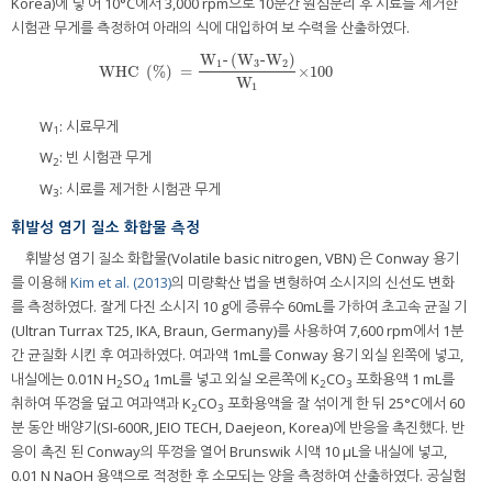
Korea)에 넣 어 10°C에서 3,000 rpm으로 10분간 원심분리 후 시료를 제거한
시험관 무게를 측정하여 아래의 식에 대입하여 보 수력을 산출하였다.
W
-
(
W
-W
)
1
3
2
WHC
(
%
)
=
×100
W
1
W
: 시료무게
1
W
: 빈 시험관 무게
2
W
: 시료를 제거한 시험관 무게
3
휘발성 염기 질소 화합물 측정
휘발성 염기 질소 화합물(Volatile basic nitrogen, VBN) 은 Conway 용기
를 이용해
Kim et al. (2013)
의 미량확산 법을 변형하여 소시지의 신선도 변화
를 측정하였다. 잘게 다진 소시지 10 g에 증류수 60mL를 가하여 초고속 균질 기
(Ultran Turrax T25, IKA, Braun, Germany)를 사용하여 7,600 rpm에서 1분
간 균질화 시킨 후 여과하였다. 여과액 1mL를 Conway 용기 외실 왼쪽에 넣고,
내실에는 0.01N H
SO
1mL를 넣고 외실 오른쪽에 K
CO
포화용액 1 mL를
2
4
2
3
취하여 뚜껑을 덮고 여과액과 K
CO
포화용액을 잘 섞이게 한 뒤 25°C에서 60
2
3
분 동안 배양기(SI-600R, JEIO TECH, Daejeon, Korea)에 반응을 촉진했다. 반
응이 촉진 된 Conway의 뚜껑을 열어 Brunswik 시액 10 μL을 내실에 넣고,
0.01 N NaOH 용액으로 적정한 후 소모되는 양을 측정하여 산출하였다. 공실험