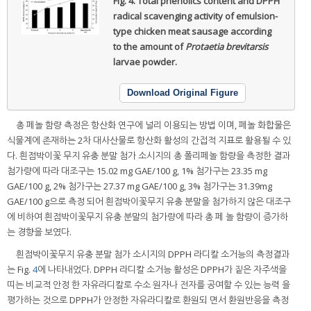
Fig. 4.
Total phenolics content and DPPH
radical scavenging activity of emulsion-
type chicken meat sausage according
to the amount of
Protaetia brevitarsis
larvae powder.
Download Original Figure
총 페놀 함량 측정은 항산화 연구에 널리 이용되는 방법 이며, 페놀 화합물은
식물계에 존재하는 2차 대사산물로 항산화 활성의 간접적 지표로 활용될 수 있
다. 흰점박이꽃 무지 유충 분말 첨가 소시지의 총 폴리페놀 함량을 측정한 결과
첨가량에 따라 대조구는 15.02 mg GAE/100 g, 1% 첨가구는 23.35 mg
GAE/100 g, 2% 첨가구는 27.37 mg GAE/100 g, 3% 첨가구는 31.39mg
GAE/100 g으로 측정 되어 흰점박이꽃무지 유충 분말을 첨가하지 않은 대조구
에 비하여 흰점박이꽃무지 유충 분말의 첨가량에 따라 총 페 놀 함량이 증가하
는 경향을 보였다.
흰점박이꽃무지 유충 분말 첨가 소시지의 DPPH 라디칼 소거능의 측정결과
는 Fig.
4
에 나타내었다. DPPH 라디칼 소거능 활성은 DPPH가 짙은 자주색을
띠는 비교적 안정 한 자유라디칼로 수소 원자나 전자를 공여할 수 있는 능력 을
평가하는 것으로 DPPH가 안정한 자유라디칼로 환원되 면서 환원반응을 측정