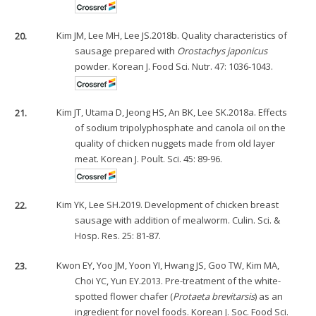
20.
Kim JM, Lee MH, Lee JS.2018b. Quality characteristics of
sausage prepared with
Orostachys japonicus
powder. Korean J. Food Sci. Nutr. 47: 1036-1043.
21.
Kim JT, Utama D, Jeong HS, An BK, Lee SK.2018a. Effects
of sodium tripolyphosphate and canola oil on the
quality of chicken nuggets made from old layer
meat. Korean J. Poult. Sci. 45: 89-96.
22.
Kim YK, Lee SH.2019. Development of chicken breast
sausage with addition of mealworm. Culin. Sci. &
Hosp. Res. 25: 81-87.
23.
Kwon EY, Yoo JM, Yoon YI, Hwang JS, Goo TW, Kim MA,
Choi YC, Yun EY.2013. Pre-treatment of the white-
spotted flower chafer (
Protaeta brevitarsis
) as an
ingredient for novel foods. Korean J. Soc. Food Sci.