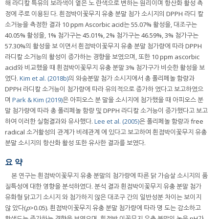
해 라디칼 특유의 보라색이 옅은 노 란색으로 변하는 원리이며 항산화 활성 측
정에 주로 이용된 다. 흰점박이꽃무지 유충 분말 첨가 소시지의 DPPH 라디 칼
소거능을 측정한 결과 10 ppm Ascorbic acid는 55.07% 활성을, 대조구는
40.05% 활성을, 1% 첨가구는 45.01%, 2% 첨가구는 46.59%, 3% 첨가구는
57.30%의 활성을 보 이면서 흰점박이꽃무지 유충 분말 첨가량에 따라 DPPH
라디칼 소거능의 활성이 증가하는 경향을 보였으며, 또한 10 ppm ascorbic
acid와 비교했을 때 흰점박이꽃무지 유충 분말 3% 첨가구가 비슷한 활성을 보
였다.
Kim et al. (2018b)
의 와송분말 첨가 소시지에서 총 폴리페놀 함량과
DPPH 라디칼 소거능이 첨가량에 따라 유의적으로 증가하 였다고 보고하였으
며
Park & Kim (2019)
은 아피오스 분 말을 소시지에 첨가했을 때 아피오스 분
말 첨가량에 따라 총 폴리페놀 함량 및 DPPH 라디칼 소거능이 증가했다고 보고
하여 이러한 실험결과와 유사했다.
Lee et al. (2005)
은 폴리페놀 함량과 free
radical 소거활성의 관계가 비례관계 에 있다고 보고하여 흰점박이꽃무지 유충
분말 소시지의 항산화 활성 또한 유사한 결과를 보였다.
요 약
본 연구는 흰점박이꽃무지 유충 분말의 첨가량에 따른 닭 가슴살 소시지의 품
질특성에 대한 영향을 분석하였다. 분석 결과 흰점박이꽃무지 유충 분말 첨가
유화형 닭고기 소시지 와 첨가하지 않은 대조구 간의 일반성분 차이는 보이지
않 았다(
p
>0.05). 흰점박이꽃무지 유충 분말 첨가량에 따라 명 도는 감소하고
황색도는 증가하는 경향을 보였으며, 흰점박 이꽃무지 유충 분말의 높은 pH가