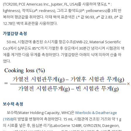
(TCR200, PCE Americas Inc., Jupiter, FL, USA)를 사용하여 명도(L * :
lightness), 적색도(
a
*: redness), 그리고 황색도(
b
*: yellowness)를 3회 반
복하여 평균값을 취하였다. 이때 백색 표준색은
L
* 값 90.93,
a
* 값 2.83,
b
* 값
12.78인 백색 표준판을 사용하였다.
가열감량 측정
50 mL 시험관에 충진된 소시지를 항온수조(DWB-22, Material Scientific
Co.)에서 심부온도 85°C까지 가열한 후 상온에서 30분간 냉각시켜 시험관의 액
체를 제거한 다음 무게를 측정하였다. 가열감량은 아래의 식에 의하여 산출 하
였다.
보수력 측정
보수력(Water Holding Capacity, WHC)은
Wierbicki & Deatherage
(1958)
의 방법을 변형하여 측정하였다. 15 mL 시험관에 건조된 거즈와 약 1 g
의 시료를 넣은 후, 원심분 리기(LaboGene 1248R, GYROZEN, Daegeon,