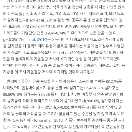
가열감량은 식육을 가열하여 조리했을 때 발생하는 수분 의 손실 정도를 알아
보는 척도로 사용되며 일반적인 식육의 가열 감량에 영향을 미치는 요인은 원료
의 신선도 및 pH, 최종 가열 온도, 가열 속도, 가열 시간, 식육의 크기, 모양 등으
로 알려져 있다(
Park et al., 2010
). 흰점박이꽃무지 유 충 분말을 첨가하지 않
은 대조구의 가열감량 값은 2.54% 인 반면 흰점박이꽃무지 유충 분말을 첨가한
처리구들의 가열감량 값은 0.96%-0.74%로 유의적으로 낮은 값을 보였 다
(
p
<0.05).
Choi et al. (2019)
은 돈육패티에서 원료육 대 체로 갈색거저리 유충
을 첨가했을 때 갈색거저리 유충이 돈육을 대체하는 비율이 높아질수록 가열감
량이 감소한다 고 보고하였으며,
Kim et al. (2008)
은 누에분말을 0.4% 첨가하
였을 때 돈육패티의 가열감량 저하에 효과적인 영향 을 끼친다고 보고하였다.
이처럼 흰점박이꽃무지 유충 분 말 또한 갈색거저리 유충과 누에분말과 같이 육
가공품 제 조시 가열감량 저하에 효과적일 것이라 사료된다.
흰점박이꽃무지 유충 분말을 첨가하지 않은 대조구의 보 수력은 83.27%를
나타냈으며 흰점박이꽃무지 유충 분말 1% 첨가구는 86.48%, 2% 첨가구는
88.80%, 3% 첨가구는 89.00%를 나타냈다. 흰점박이꽃무지 유충 분말 첨가량
이 증가함에 따라 유의적으로 보수력이 증가하였으나(
p
<0.05), 첨가량에 따른
유의적인 차이를 나타내지 않았다(
p
>0.05). 보수력은 고기를 세절, 압착 및 열
처리 등 물리적 처리를 할 때 고기가 함유하고 있는 수분을 잃지 않고 계속 보유
할 수 있는 능력이다(
Choi et al., 2016
). 식품의 보수력을 결정하는 중요한 요소
는 pH로 식육의 pH가 근원섬유 단 백질의 등전점에 가까워질수록 근원섬유 단