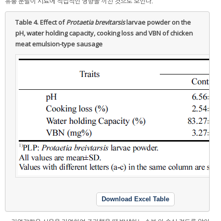
유충 분말이 시료에 직접적인 영향을 끼친 것으로 보인다.
Table 4.
Effect of
Protaetia brevitarsis
larvae powder on the
pH, water holding capacity, cooking loss and VBN of chicken
meat emulsion-type sausage
Download Excel Table