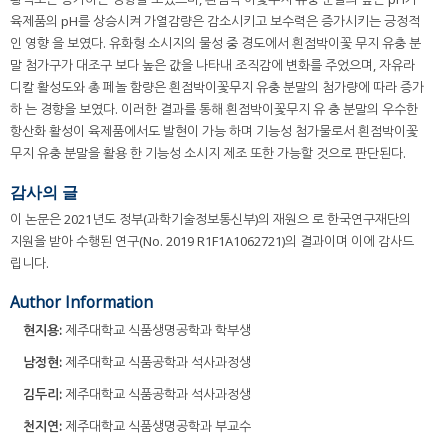
육제품의 pH를 상승시켜 가열감량은 감소시키고 보수력은 증가시키는 긍정적
인 영향 을 보였다. 유화형 소시지의 물성 중 경도에서 흰점박이꽃 무지 유충 분
말 첨가구가 대조구 보다 높은 값을 나타내 조직감에 변화를 주었으며, 자유라
디칼 활성도와 총 페놀 함량은 흰점박이꽃무지 유충 분말의 첨가량에 따라 증가
하 는 경향을 보였다. 이러한 결과를 통해 흰점박이꽃무지 유 충 분말의 우수한
항산화 활성이 육제품에서도 발현이 가능 하며 기능성 첨가물로서 흰점박이꽃
무지 유충 분말을 활용 한 기능성 소시지 제조 또한 가능할 것으로 판단된다.
감사의 글
이 논문은 2021년도 정부(과학기술정보통신부)의 재원으 로 한국연구재단의
지원을 받아 수행된 연구(No. 2019 R1F1A1062721)의 결과이며 이에 감사드
립니다.
Author Information
현지용:
제주대학교 식품생명공학과 학부생
남정현:
제주대학교 식품공학과 석사과정생
김두리:
제주대학교 식품공학과 석사과정생
천지연:
제주대학교 식품생명공학과 부교수