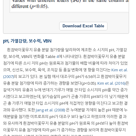
Download Excel Table
pH, 가열감량, 보수력, VBN
흰점박이꽃무지 유충 분말 첨가량을 달리하여 제조한 소 시지의 pH, 가열감
량, 보수력, VBN의 변화를 Table
4
에 나타내었다. 흰점박이꽃무지 유충 분말
첨가에 따른 소시 지의 pH는 원료육과 첨가물의 배합 비율에 따라 차이가 있었
으며, 신선도, 보수력, 육색, 조직감 등 품질 변화에 영 향을 미친다는
Kim et al.
(2007)
의 보고가 있다. 본 실험 에서 대조구의 pH가 6.56이고 흰점박이꽃무지
유충 분말 첨가량에 따라 증가하는 경향을 보였다(
p
<0.05).
Kim et al. (2016)
은
갈색거저리 유충과 누에 번데기 가루가 에멀 젼 타입 소시지의 pH를 약간 증가
시켰다고 보고하였는데, 닭가슴살의 pH가 곤충 가루의 pH보다 더 낮기 때문에
곤 충 가루가 에멀젼 타입 소시지의 pH에 직접적인 영향을 미친다고 보고한 결
과와 유사했다. 또한
Jang et al. (2008)
은 누에분말 자체의 높은 pH 때문에 누
에분말을 첨가한 미트로프의 pH가 대조구 보다 높다고 하였으며 이러한 결 과
와 유사하게 흰점박이꽃무지 유충 분말의 pH가 원료육 의 pH보다 높아 흰점박
이꽃무지 유충 첨가량에 따라 pH 가 증가하는 경향을 보이며 흰점박이꽃무지