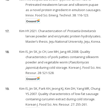
Pretreated mealworm larvae and silkworm pupae
as a novel protein ingredient in emulsion sausages.
Innov. Food Sci. Emerg. Technol. 38: 116-123.
17.
Kim HY.2021. Characterization of
Protaetia brevitarsis
larvae powder and enzymatic protein hydrolysates.
Master’s thesis. Jeju National University, Jeju, Korea.
18.
Kim IS, Jin SK, Jo CH, Lee MH, Jang AR.2008. Quality
characteristics of pork patties containing silkworm
powder and vegetable worm (
Paecilomyces
japonica
) during cold storage. Korean J. Food Sci. Ani.
Resour. 28: 521-528.
19.
Kim IS, Jin SK, Park KH, Jeong KJ, Kim DH, Yang MR, Chung
YS.2007. Quality characteristics of low-fat sausage
containing curcumin extract during cold storage.
Korean J. Food Sci. Ani. Resour. 27: 255-261.