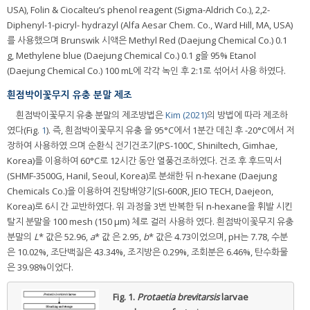
USA), Folin & Ciocalteu’s phenol reagent (Sigma-Aldrich Co.), 2,2-
Diphenyl-1-picryl- hydrazyl (Alfa Aesar Chem. Co., Ward Hill, MA, USA)
를 사용했으며 Brunswik 시액은 Methyl Red (Daejung Chemical Co.) 0.1
g, Methylene blue (Daejung Chemical Co.) 0.1 g을 95% Etanol
(Daejung Chemical Co.) 100 mL에 각각 녹인 후 2:1로 섞어서 사용 하였다.
흰점박이꽃무지 유충 분말 제조
흰점박이꽃무지 유충 분말의 제조방법은
Kim (2021)
의 방법에 따라 제조하
였다(Fig.
1
). 즉, 흰점박이꽃무지 유충 을 95°C에서 1분간 데친 후 -20°C에서 저
장하여 사용하였 으며 순환식 전기건조기(PS-100C, Shiniltech, Gimhae,
Korea)를 이용하여 60°C로 12시간 동안 열풍건조하였다. 건조 후 후드믹서
(SHMF-3500G, Hanil, Seoul, Korea)로 분쇄한 뒤 n-hexane (Daejung
Chemicals Co.)을 이용하여 진탕배양기(SI-600R, JEIO TECH, Daejeon,
Korea)로 6시 간 교반하였다. 위 과정을 3번 반복한 뒤 n-hexane을 휘발 시킨
탈지 분말을 100 mesh (150 μm) 체로 걸러 사용하 였다. 흰점박이꽃무지 유충
분말의
L
* 값은 52.96,
a
* 값 은 2.95,
b
* 값은 4.73이었으며, pH는 7.78, 수분
은 10.02%, 조단백질은 43.34%, 조지방은 0.29%, 조회분은 6.46%, 탄수화물
은 39.98%이었다.
Fig. 1.
Protaetia brevitarsis
larvae