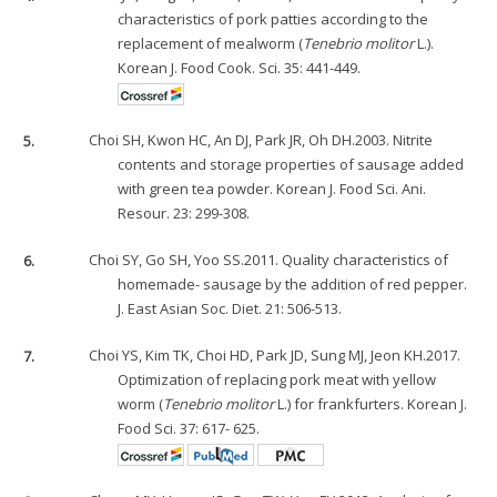
characteristics of pork patties according to the
replacement of mealworm (
Tenebrio molitor
L.).
Korean J. Food Cook. Sci. 35: 441-449.
5.
Choi SH, Kwon HC, An DJ, Park JR, Oh DH.2003. Nitrite
contents and storage properties of sausage added
with green tea powder. Korean J. Food Sci. Ani.
Resour. 23: 299-308.
6.
Choi SY, Go SH, Yoo SS.2011. Quality characteristics of
homemade- sausage by the addition of red pepper.
J. East Asian Soc. Diet. 21: 506-513.
7.
Choi YS, Kim TK, Choi HD, Park JD, Sung MJ, Jeon KH.2017.
Optimization of replacing pork meat with yellow
worm (
Tenebrio molitor
L.) for frankfurters. Korean J.
Food Sci. 37: 617- 625.