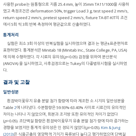
사용한 probe는 원통형으로 지름 25.4 mm, 높이 35mm TA11/1000을 사용하
였고 측정조건은 deformation 50%, trigger Load 3 g, test speed 2 mm/s,
return speed 2 mm/s, pretest speed 2 mm/s, fixture TA-BT-KIT의 조건
에서 5회 씩 3회 반복 측정하여 평균값으로 산출하였다.
통계처리
실험은 최소 3회 이상의 반복실험을 실시하였으며 결과 는 평균±표준편차로
표현하였다. 통계분석은 Minitab 18 (Minitab Inc., State College, PA, USA)
에 의해 수행하였다. 각 시료의 유의성(
p
<0.05) 검정을 위하여 분산분석
(ANOVA) 을 실시하였고, 사후검정으로는 Tukey의 다중범위시험을 실시하였
다.
결과 및 고찰
일반성분
흰점박이꽃무지 유충 분말 첨가 함량에 따라 제조한 소 시지의 일반성분을
Table
2
에 나타냈다. 수분함량은 59.93%-63.40% 사이로 시료간의 유의적인
차이는 나타나 지 않았으며, 회분과 조지방 또한 유의적인 차이가 없었다
(
p
>0.05). 조단백질 함량은 흰점박이꽃무지 유충 분말 첨가 량에 따라 증가하는
경향을 보였지만 통계적 유의성은 인 정되지 않았다(
p
>0.05).
Kim & Jung
(2013)
은 식용곤충의 영양학적 가치가 육류보다 높다고 평가하였으며 단백질