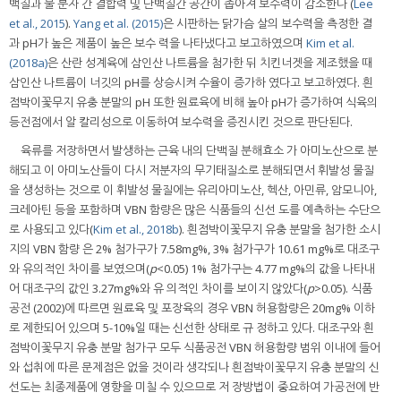
백질과 물 분자 간 결합력 및 단백질간 공간이 좁아져 보수력이 감소한다 (
Lee
et al., 2015
).
Yang et al. (2015)
은 시판하는 닭가슴 살의 보수력을 측정한 결
과 pH가 높은 제품이 높은 보수 력을 나타냈다고 보고하였으며
Kim et al.
(2018a)
은 산란 성계육에 삼인산 나트륨을 첨가한 뒤 치킨너겟을 제조했을 때
삼인산 나트륨이 너깃의 pH를 상승시켜 수율이 증가하 였다고 보고하였다. 흰
점박이꽃무지 유충 분말의 pH 또한 원료육에 비해 높아 pH가 증가하여 식육의
등전점에서 알 칼리성으로 이동하여 보수력을 증진시킨 것으로 판단된다.
육류를 저장하면서 발생하는 근육 내의 단백질 분해효소 가 아미노산으로 분
해되고 이 아미노산들이 다시 저분자의 무기태질소로 분해되면서 휘발성 물질
을 생성하는 것으로 이 휘발성 물질에는 유리아미노산, 헥산, 아민류, 암모니아,
크레아틴 등을 포함하며 VBN 함량은 많은 식품들의 신선 도를 예측하는 수단으
로 사용되고 있다(
Kim et al., 2018b
). 흰점박이꽃무지 유충 분말을 첨가한 소시
지의 VBN 함량 은 2% 첨가구가 7.58mg%, 3% 첨가구가 10.61 mg%로 대조구
와 유의적인 차이를 보였으며(
p
<0.05) 1% 첨가구는 4.77 mg%의 값을 나타내
어 대조구의 값인 3.27mg%와 유 의적인 차이를 보이지 않았다(
p
>0.05). 식품
공전 (2002)에 따르면 원료육 및 포장육의 경우 VBN 허용함량은 20mg% 이하
로 제한되어 있으며 5-10%일 때는 신선한 상태로 규 정하고 있다. 대조구와 흰
점박이꽃무지 유충 분말 첨가구 모두 식품공전 VBN 허용함량 범위 이내에 들어
와 섭취에 따른 문제점은 없을 것이라 생각되나 흰점박이꽃무지 유충 분말의 신
선도는 최종제품에 영향을 미칠 수 있으므로 저 장방법이 중요하여 가공전에 반