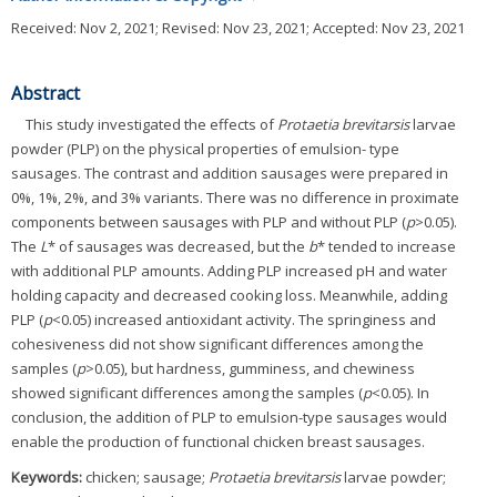
Received:
Nov 2, 2021
; Revised:
Nov 23, 2021
; Accepted:
Nov 23, 2021
Abstract
This study investigated the effects of
Protaetia brevitarsis
larvae
powder (PLP) on the physical properties of emulsion- type
sausages. The contrast and addition sausages were prepared in
0%, 1%, 2%, and 3% variants. There was no difference in proximate
components between sausages with PLP and without PLP (
p
>0.05).
The
L
* of sausages was decreased, but the
b
* tended to increase
with additional PLP amounts. Adding PLP increased pH and water
holding capacity and decreased cooking loss. Meanwhile, adding
PLP (
p
<0.05) increased antioxidant activity. The springiness and
cohesiveness did not show significant differences among the
samples (
p
>0.05), but hardness, gumminess, and chewiness
showed significant differences among the samples (
p
<0.05). In
conclusion, the addition of PLP to emulsion-type sausages would
enable the production of functional chicken breast sausages.
Keywords:
chicken; sausage;
Protaetia brevitarsis
larvae powder;