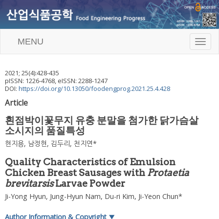
MENU
T
o
g
g
2021
;
25
(
4
):
428
-
435
l
pISSN: 1226-4768, eISSN: 2288-1247
e
DOI:
https://doi.org/10.13050/foodengprog.2021.25.4.428
n
Article
a
v
흰점박이꽃무지 유충 분말을 첨가한 닭가슴살
i
소시지의 품질특성
g
a
현지용
,
남정현
,
김두리
,
천지연
*
t
i
Quality Characteristics of Emulsion
o
Chicken Breast Sausages with
Protaetia
n
brevitarsis
Larvae Powder
Ji-Yong Hyun
,
Jung-Hyun Nam
,
Du-ri Kim
,
Ji-Yeon Chun
*
Author Information & Copyright
▼