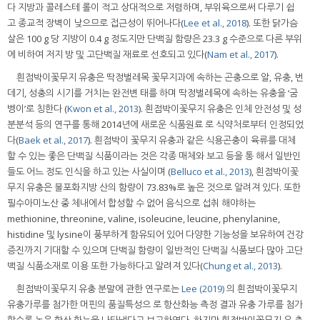
다 지방과 콜레스테 롤이 적고 상대적으로 저렴하며, 부위육으로써 다루기 쉽
고 종교적 장벽이 낮으므로 접근성이 뛰어나다(
Lee et al., 2018
). 또한 닭가슴
살은 100 g 당 지방이 0.4 g 정도지만 단백질 함량은 23.3 g 수준으로 다른 부위
에 비하여 저지 방 및 고단백질 재료로 선호되고 있다(
Nam et al., 2017
).
흰점박이꽃무지 유충은 딱정벌레목 꽃무지과에 속하는 곤충으로 알, 유충, 번
데기, 성충의 시기를 거치는 완전변 태를 하며 딱정벌레목에 속하는 유충을 ‘굼
벵이’로 칭한다 (
Kwon et al., 2013
). 흰점박이꽃무지 유충은 인체 안전성 및 성
분분석 등의 연구를 통해 2014년에 새로운 식품원료 로 식약처로부터 인정되었
다(
Baek et al., 2017
). 흰점박이 꽃무지 유충과 같은 식용곤충이 육류를 대체
할 수 있는 좋은 단백질 식품이라는 것은 각종 매체와 보고 등을 통 해서 일반인
들도 어느 정도 인식을 하고 있는 사실이며 (
Belluco et al., 2013
), 흰점박이꽃
무지 유충은 불포화지방 산의 함량이 73.83%로 높은 것으로 알려져 있다. 또한
필수아미노산 중 체내에서 합성할 수 없어 음식으로 섭취 해야하는
methionine, threonine, valine, isoleucine, leucine, phenylanine,
histidine 및 lysine이 풍부하게 함유되어 있어 다양한 기능성을 보유하여 건강
증진까지 기대할 수 있으며 단백질 함량이 일반적인 단백질 식품보다 많아 고단
백질 식품소재로 이용 또한 가능하다고 알려져 있다(
Chung et al., 2013
).
흰점박이꽃무지 유충 분말에 관한 연구로는
Lee (2019)
의 흰점박이꽃무지
유충가루를 첨가한 머핀의 품질특성으 로 항산화능 측정 결과 유충 가루를 첨가
할수록 높은 항산 화능을 나타냈다고 보고하였다. 하지만 흰점박이꽃무지 유 충