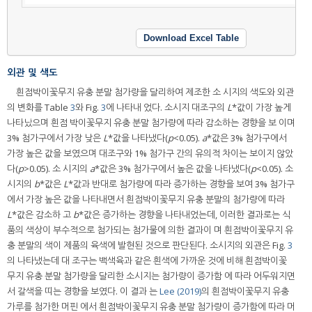
Download Excel Table
외관 및 색도
흰점박이꽃무지 유충 분말 첨가량을 달리하여 제조한 소 시지의 색도와 외관
의 변화를 Table
3
와 Fig.
3
에 나타내 었다. 소시지 대조구의
L
*값이 가장 높게
나타났으며 흰점 박이꽃무지 유충 분말 첨가량에 따라 감소하는 경향을 보 이며
3% 첨가구에서 가장 낮은
L
*값을 나타냈다(
p
<0.05).
a
*값은 3% 첨가구에서
가장 높은 값을 보였으며 대조구와 1% 첨가구 간의 유의적 차이는 보이지 않았
다(
p
>0.05). 소 시지의
a
*값은 3% 첨가구에서 높은 값을 나타냈다(
p
<0.05). 소
시지의
b
*값은
L
*값과 반대로 첨가량에 따라 증가하는 경향을 보여 3% 첨가구
에서 가장 높은 값을 나타내면서 흰점박이꽃무지 유충 분말의 첨가량에 따라
L
*값은 감소하 고
b
*값은 증가하는 경향을 나타내었는데, 이러한 결과로는 식
품의 색상이 부수적으로 첨가되는 첨가물에 의한 결과이 며 흰점박이꽃무지 유
충 분말의 색이 제품의 육색에 발현된 것으로 판단된다. 소시지의 외관은 Fig.
3
의 나타냈는데 대 조구는 백색육과 같은 흰색에 가까운 것에 비해 흰점박이꽃
무지 유충 분말 첨가량을 달리한 소시지는 첨가량이 증가함 에 따라 어두워지면
서 갈색을 띠는 경향을 보였다. 이 결과 는
Lee (2019)
의 흰점박이꽃무지 유충
가루를 첨가한 머핀 에서 흰점박이꽃무지 유충 분말 첨가량이 증가함에 따라 머