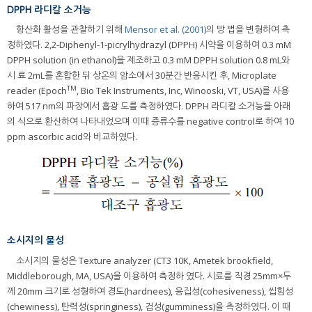
DPPH 라디칼 소거능
항산화 활성을 관찰하기 위해
Mensor et al. (2001)
의 방 법을 변형하여 측
정하였다. 2,2-Diphenyl-1-picrylhydrazyl (DPPH) 시약을 이용하여 0.3 mM
DPPH solution (in ethanol)을 제조하고 0.3 mM DPPH solution 0.8 mL와
시 료 2mL를 혼합한 뒤 상온의 암소에서 30분간 반응시킨 후, Microplate
TM
reader (Epoch
, Bio Tek Instruments, Inc, Winooski, VT, USA)를 사용
하여 517 nm의 파장에서 흡광 도를 측정하였다. DPPH 라디칼 소거능을 아래
의 식으로 환산하여 나타내었으며 이때 증류수를 negative control로 하여 10
ppm ascorbic acid와 비교하였다.
소시지의 물성
소시지의 물성은 Texture analyzer (CT3 10K, Ametek brookfield,
Middleborough, MA, USA)을 이용하여 측정하 였다. 시료를 직경 25mm×두
께 20mm 크기로 성형하여 경도(hardnees), 응집성(cohesiveness), 씹힘성
(chewiness), 탄력성(springiness), 검성(gumminess)을 측정하였다. 이 때