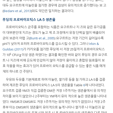
대두 요구르트에 이눌린을 첨가한 경우에 검성이 유의적으로 증가했다는 보 고
(
Bedani et al., 2013
)와도 약간은 일치하는 결과이다.
푸딩의 프로바이오틱스 LA-5 생존율
프로바이오틱스 균주를 포함하는 식품은 요구르트나 치 즈와 같은 유가공품
이 대부분인데 치즈는 경도가 높고 제 조 과정에서 유청 단백질 많이 배출되어
균의 보존이 어렵 고(
Buriti et al., 2005
) 요구르트는 저장 기간이 길어질수록
pH가 낮아져 오히려 프로바이오틱스를 감소시킬 수 있다. 그러나
Irkin &
Guldas (2011)
가 카카오를 첨가한 푸딩에 서 저장 25일까지 프로바이오틱스
6
가 10
CFU/g 이상 생존 하였다는 결과를 확인한 바와 같이 푸딩의 경우 요구르
트 나 치즈에 비해 온도에 민감하지 않아 저장이 용이하고 혼합된 원료들이 보
호 작용을 하는 효과가 있어 프로바이 오틱스를 공급할 수 있는 좋은 식품 매개
체의 하나로 간 주된다.
우유와 두유를 기본재료로 하여 이눌린, 쌀가루 등을 첨 가하고 LA-5를 접종
하여 제조한 푸딩의 프로바이오틱스 LA-5의 생존율을 Table
6
에 나타내었다.
요구르트 접종 YM과 직접 접종한 DM은 저장 1주까지는 생존율에서 유 의적인
차이를 보이지 않았으나 2주부터는 YM에서 유의 적으로 높은 생존율을 나타내
었다. YMSIR과 DMSIR도 저장 1주까지는 유의적인 차이가 없었으나 저장 2주
후부 터는 DMSIR의 생존율이 유의적으로 높게 나타나 쌀가루 나 이눌린과 같
은 프리바이오틱스의 존재 시와 부존 시 프 로바이오틱스의 생존율이 다른 양상