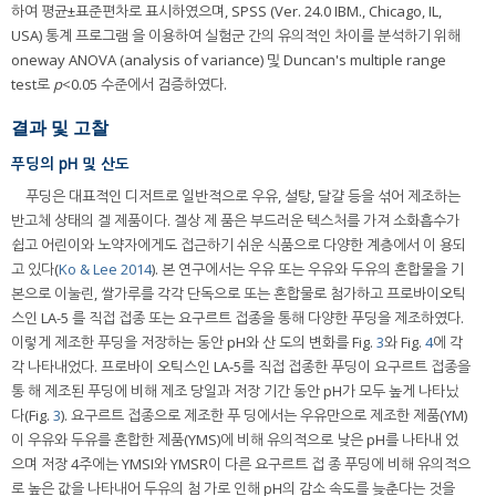
하여 평균±표준편차로 표시하였으며, SPSS (Ver. 24.0 IBM., Chicago, IL,
USA) 통계 프로그램 을 이용하여 실험군 간의 유의적인 차이를 분석하기 위해
oneway ANOVA (analysis of variance) 및 Duncan's multiple range
test로
p
<0.05 수준에서 검증하였다.
결과 및 고찰
푸딩의 pH 및 산도
푸딩은 대표적인 디저트로 일반적으로 우유, 설탕, 달걀 등을 섞어 제조하는
반고체 상태의 겔 제품이다. 겔상 제 품은 부드러운 텍스처를 가져 소화흡수가
쉽고 어린이와 노약자에게도 접근하기 쉬운 식품으로 다양한 계층에서 이 용되
고 있다(
Ko & Lee 2014
). 본 연구에서는 우유 또는 우유와 두유의 혼합물을 기
본으로 이눌린, 쌀가루를 각각 단독으로 또는 혼합물로 첨가하고 프로바이오틱
스인 LA-5 를 직접 접종 또는 요구르트 접종을 통해 다양한 푸딩을 제조하였다.
이렇게 제조한 푸딩을 저장하는 동안 pH와 산 도의 변화를 Fig.
3
와 Fig.
4
에 각
각 나타내었다. 프로바이 오틱스인 LA-5를 직접 접종한 푸딩이 요구르트 접종을
통 해 제조된 푸딩에 비해 제조 당일과 저장 기간 동안 pH가 모두 높게 나타났
다(Fig.
3
). 요구르트 접종으로 제조한 푸 딩에서는 우유만으로 제조한 제품(YM)
이 우유와 두유를 혼합한 제품(YMS)에 비해 유의적으로 낮은 pH를 나타내 었
으며 저장 4주에는 YMSI와 YMSR이 다른 요구르트 접 종 푸딩에 비해 유의적으
로 높은 값을 나타내어 두유의 첨 가로 인해 pH의 감소 속도를 늦춘다는 것을