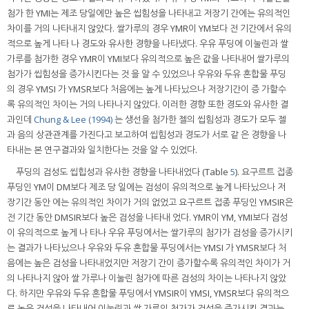
첨가 한 YMI는 제조 당일에만 높은 씹힘성을 나타내고 저장기 간에는 유의적인
차이를 거의 나타내지 않았다. 쌀가루의 경우 YMR이 YM보다 전 기간에서 유의
적으로 높게 나타 나 경도와 유사한 경향을 나타냈다. 우유 푸딩에 이눌린과 쌀
가루를 첨가한 경우 YMR이 YMI보다 유의적으로 높은 값을 나타내어 쌀가루의
첨가가 씹힘성을 증가시킨다는 것 을 알 수 있었으나 우유와 두유 혼합물 푸딩
의 경우 YMSI 가 YMSR보다 처음에는 높게 나타났으나 저장기간이 증 가할수
록 유의적인 차이는 거의 나타나지 않았다. 이러한 경향 또한 경도와 유사한 결
과인데
Chung & Lee (1994)
는 생선을 첨가한 젤의 씹힘성과 경도가 모두 젤
과 음의 상관관계를 가진다고 보고하여 씹힘성과 경도가 서로 같 은 경향을 나
타내는 본 연구결과와 일치한다는 것을 알 수 있었다.
푸딩의 검성도 씹힙성과 유사한 경향을 나타내었다 (Table
5
). 요구르트 접종
푸딩인 YM이 DM보다 제조 당 일에는 검성이 유의적으로 높게 나타났으나 저
장기간 동안 에는 유의적인 차이가 거의 없었고 요구르트 접종 푸딩인 YMSIR은
전 기간 동안 DMSIR보다 높은 검성을 나타내 었다. YMR이 YM, YMI보다 검성
이 유의적으로 높게 나 타나 우유 푸딩에서는 쌀가루의 첨가가 검성을 증가시키
는 결과가 나타났으나 우유와 두유 혼합물 푸딩에서는 YMSI 가 YMSR보다 처
음에는 높은 검성을 나타내었지만 저장기 간이 증가할수록 유의적인 차이가 거
의 나타나지 않아 쌀 가루나 이눌린 첨가에 따른 검성의 차이는 나타나지 않았
다. 하지만 우유와 두유 혼합물 푸딩에서 YMSIR이 YMSI, YMSR보다 유의적으
로 높은 검성을 나타내어 이눌린과 쌀 가루의 첨가가 검성을 증가시킨 결과는