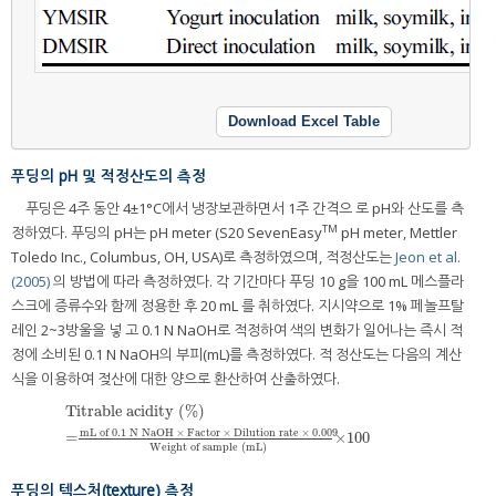
Download Excel Table
푸딩의 pH 및 적정산도의 측정
푸딩은 4주 동안 4±1°C에서 냉장보관하면서 1주 간격으 로 pH와 산도를 측
TM
정하였다. 푸딩의 pH는 pH meter (S20 SevenEasy
pH meter, Mettler
Toledo Inc., Columbus, OH, USA)로 측정하였으며, 적정산도는
Jeon et al.
(2005)
의 방법에 따라 측정하였다. 각 기간마다 푸딩 10 g을 100 mL 메스플라
스크에 증류수와 함께 정용한 후 20 mL 를 취하였다. 지시약으로 1% 페놀프탈
레인 2~3방울을 넣 고 0.1 N NaOH로 적정하여 색의 변화가 일어나는 즉시 적
정에 소비된 0.1 N NaOH의 부피(mL)를 측정하였다. 적 정산도는 다음의 계산
식을 이용하여 젖산에 대한 양으로 환산하여 산출하였다.
Titrable acidity (%)
mL of 0.1 N NaOH
×
Factor
×
Dilution rate
×
0.009
=
×100
Weight of sample (mL)
푸딩의 텍스처(texture) 측정