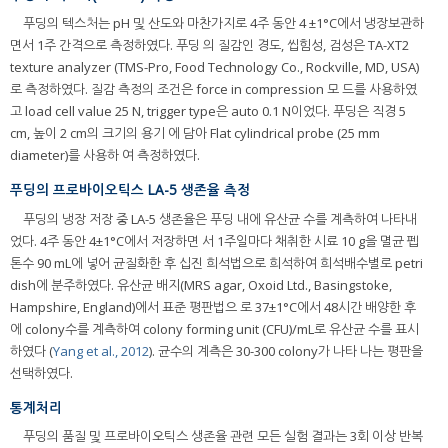
푸딩의 텍스처는 pH 및 산도와 마찬가지로 4주 동안 4 ±1°C에서 냉장보관하
면서 1주 간격으로 측정하였다. 푸딩 의 질감인 경도, 씹힘성, 검성은 TA-XT2
texture analyzer (TMS-Pro, Food Technology Co., Rockville, MD, USA)
로 측정하였다. 질감 측정의 조건은 force in compression 모 드를 사용하였
고 load cell value 25 N, trigger type은 auto 0.1 N이었다. 푸딩은 직경 5
cm, 높이 2 cm의 크기의 용기 에 담아 Flat cylindrical probe (25 mm
diameter)를 사용하 여 측정하였다.
푸딩의 프로바이오틱스 LA-5 생존율 측정
푸딩의 냉장 저장 중 LA-5 생존율은 푸딩 내에 유산균 수를 계측하여 나타내
었다. 4주 동안 4±1°C에서 저장하면 서 1주일마다 채취한 시료 10 g을 멸균 펩
톤수 90 mL에 넣어 균질화한 후 십진 희석법으로 희석하여 희석배수별로 petri
dish에 분주하였다. 유산균 배지(MRS agar, Oxoid Ltd., Basingstoke,
Hampshire, England)에서 표준 평판법으 로 37±1°C에서 48시간 배양한 후
에 colony수를 계측하여 colony forming unit (CFU)/mL로 유산균 수를 표시
하였다 (
Yang et al., 2012
). 균수의 계측은 30-300 colony가 나타 나는 평판을
선택하였다.
통계처리
푸딩의 품질 및 프로바이오틱스 생존율 관련 모든 실험 결과는 3회 이상 반복