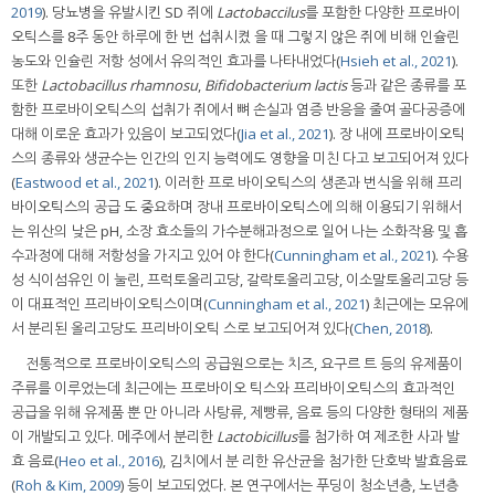
2019
). 당뇨병을 유발시킨 SD 쥐에
Lactobaccilus
를 포함한 다양한 프로바이
오틱스를 8주 동안 하루에 한 번 섭취시켰 을 때 그렇지 않은 쥐에 비해 인슐린
농도와 인슐린 저항 성에서 유의적인 효과를 나타내었다(
Hsieh et al., 2021
).
또한
Lactobacillus rhamnosu
,
Bifidobacterium lactis
등과 같은 종류를 포
함한 프로바이오틱스의 섭취가 쥐에서 뼈 손실과 염증 반응을 줄여 골다공증에
대해 이로운 효과가 있음이 보고되었다(
Jia et al., 2021
). 장 내에 프로바이오틱
스의 종류와 생균수는 인간의 인지 능력에도 영향을 미친 다고 보고되어져 있다
(
Eastwood et al., 2021
). 이러한 프로 바이오틱스의 생존과 번식을 위해 프리
바이오틱스의 공급 도 중요하며 장내 프로바이오틱스에 의해 이용되기 위해서
는 위산의 낮은 pH, 소장 효소들의 가수분해과정으로 일어 나는 소화작용 및 흡
수과정에 대해 저항성을 가지고 있어 야 한다(
Cunningham et al., 2021
). 수용
성 식이섬유인 이 눌린, 프럭토올리고당, 갈락토올리고당, 이소말토올리고당 등
이 대표적인 프리바이오틱스이며(
Cunningham et al., 2021
) 최근에는 모유에
서 분리된 올리고당도 프리바이오틱 스로 보고되어져 있다(
Chen, 2018
).
전통적으로 프로바이오틱스의 공급원으로는 치즈, 요구르 트 등의 유제품이
주류를 이루었는데 최근에는 프로바이오 틱스와 프리바이오틱스의 효과적인
공급을 위해 유제품 뿐 만 아니라 사탕류, 제빵류, 음료 등의 다양한 형태의 제품
이 개발되고 있다. 메주에서 분리한
Lactobicillus
를 첨가하 여 제조한 사과 발
효 음료(
Heo et al., 2016
), 김치에서 분 리한 유산균을 첨가한 단호박 발효음료
(
Roh & Kim, 2009
) 등이 보고되었다. 본 연구에서는 푸딩이 청소년층, 노년층