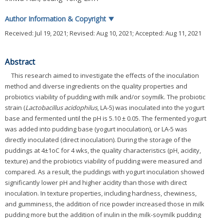
Author Information & Copyright
▼
Received:
Jul 19, 2021
; Revised:
Aug 10, 2021
; Accepted:
Aug 11, 2021
Abstract
This research aimed to investigate the effects of the inoculation
method and diverse ingredients on the quality properties and
probiotics viability of pudding with milk and/or soymilk. The probiotic
strain (
Lactobacillus acidophilus
, LA-5) was inoculated into the yogurt
base and fermented until the pH is 5.10 ± 0.05. The fermented yogurt
was added into pudding base (yogurt inoculation), or LA-5 was
directly inoculated (direct inoculation). During the storage of the
puddings at 4±1oC for 4 wks, the quality characteristics (pH, acidity,
texture) and the probiotics viability of pudding were measured and
compared. As a result, the puddings with yogurt inoculation showed
significantly lower pH and higher acidity than those with direct
inoculation. In texture properties, including hardness, chewiness,
and gumminess, the addition of rice powder increased those in milk
pudding more but the addition of inulin in the milk-soymilk pudding