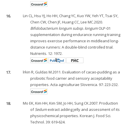
16.
Lin CL, Hsu YJ, Ho HH, Chang YC, Kuo YW, Yeh YT, Tsai SY,
Chen CW, Chen JF, Huang CC, Lee MC.2020.
Bifidobacterium longum subsp. longum
OLP-01
supplementation during endurance running training
improves exercise performance in middleand long-
distance runners: A double-blind controlled trial.
Nutrients. 12: 1972.
17.
lrkin R, Guldas M.2011. Evaluation of cacao-pudding as a
probiotic food carrier and sensory acceptability
properties. Acta agriculturae Slovenica. 97: 223-232.
18.
Mo EK, Kim HH, Kim SM, Jo HH, Sung CK.2007. Production
of
Sedum
extract adding jelly and assessment of its
physicochemical properties. Korean J. Food Sci.
Technol. 39: 619-624.