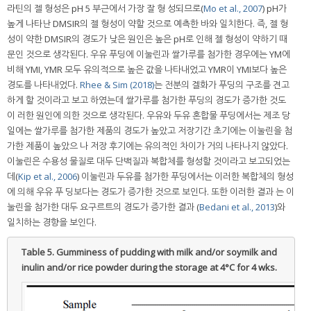
라틴의 젤 형성은 pH 5 부근에서 가장 잘 형 성되므로(
Mo et al., 2007
) pH가
높게 나타난 DMSIR의 젤 형성이 약할 것으로 예측한 바와 일치한다. 즉, 젤 형
성이 약한 DMSIR의 경도가 낮은 원인은 높은 pH로 인해 젤 형성이 약하기 때
문인 것으로 생각된다. 우유 푸딩에 이눌린과 쌀가루를 첨가한 경우에는 YM에
비해 YMI, YMR 모두 유의적으로 높은 값을 나타내었고 YMR이 YMI보다 높은
경도를 나타내었다.
Rhee & Sim (2018)
는 전분의 겔화가 푸딩의 구조를 견고
하게 할 것이라고 보고 하였는데 쌀가루를 첨가한 푸딩의 경도가 증가한 것도
이 러한 원인에 의한 것으로 생각된다. 우유와 두유 혼합물 푸딩에서는 제조 당
일에는 쌀가루를 첨가한 제품의 경도가 높았고 저장기간 초기에는 이눌린을 첨
가한 제품이 높았으 나 저장 후기에는 유의적인 차이가 거의 나타나지 않았다.
이눌린은 수용성 물질로 대두 단백질과 복합체를 형성할 것이라고 보고되었는
데(
Kip et al., 2006
) 이눌린과 두유를 첨가한 푸딩에서는 이러한 복합체의 형성
에 의해 우유 푸 딩보다는 경도가 증가한 것으로 보인다. 또한 이러한 결과 는 이
눌린을 첨가한 대두 요구르트의 경도가 증가한 결과 (
Bedani et al., 2013
)와
일치하는 경향을 보인다.
Table 5.
Gumminess of pudding with milk and/or soymilk and
inulin and/or rice powder during the storage at 4°C for 4 wks.