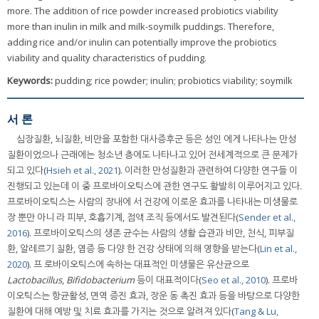
more. The addition of rice powder increased probiotics viability
more than inulin in milk and milk-soymilk puddings. Therefore,
adding rice and/or inulin can potentially improve the probiotics
viability and quality characteristics of pudding.
Keywords:
pudding; rice powder; inulin; probiotics viability; soymilk
서 론
심장질환, 뇌질환, 비만을 포함한 대사증후군 등은 성인 에게 나타나는 만성
질환이었으나 근래에는 청소년 층에도 나타나고 있어 전세계적으로 큰 문제가
되고 있다(
Hsieh et al., 2021
). 이러한 만성질환과 관련하여 다양한 연구들 이
진행되고 있는데 이 중 프로바이오틱스에 관한 연구도 활발히 이루어지고 있다.
프로바이오틱스는 사람의 장내에 서 건강에 이로운 효과를 나타내는 미생물로
장 뿐만 아니 라 피부, 호흡기계, 점액 조직 등에서도 발견된다(
Sender et al.,
2016
). 프로바이오틱스의 생존 균수는 사람의 생활 습관과 비만, 천식, 피부질
환, 알레르기 질환, 염증 등 다양 한 건강 상태에 의해 영향을 받는다(
Lin et al.,
2020
). 프 로바이오틱스에 속하는 대표적인 미생물은 유산균으로
Lactobacillus
,
Bifidobacterium
등이 대표적이다(
Seo et al., 2010
). 프로바
이오틱스는 항균활성, 면역 증진 효과, 장운 동 촉진 효과 등을 바탕으로 다양한
질환에 대해 예방 및 치료 효과를 가지는 것으로 알려져 있다(
Tang & Lu,