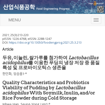
MENU
T
o
g
g
2021
;
25
(
3
):
213
-
220
l
pISSN: 1226-4768, eISSN: 2288-1247
e
DOI:
https://doi.org/10.13050/foodengprog.2021.25.3.213
n
Article
a
v
두유, 이눌린, 쌀가루를 첨가하여
Lactobacillus
i
acidophilus
를 이용한 푸딩의 냉장 저장 중 품질
g
특성 및 프로바이오틱스 생존율
a
t
,
한인화
,
임승용
1
*
i
o
Quality Characteristics and Probiotics
n
Viability of Pudding by
Lactobacillus
acidophilus
With Soymilk, Inulin, and/or
Rice Powder during Cold Storage
,
Inhwa Han
,
Seung-Yong Lim
1
*