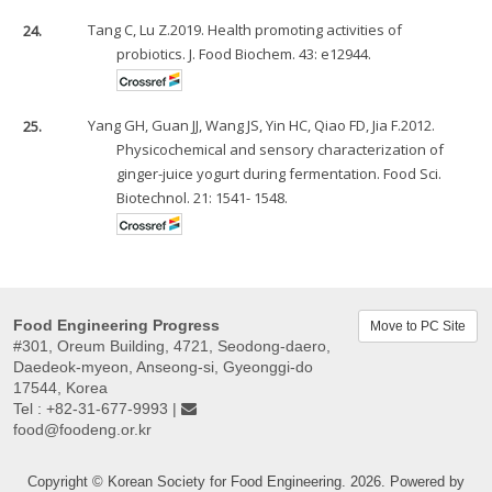
24.
Tang C, Lu Z.2019. Health promoting activities of
probiotics. J. Food Biochem. 43: e12944.
25.
Yang GH, Guan JJ, Wang JS, Yin HC, Qiao FD, Jia F.2012.
Physicochemical and sensory characterization of
ginger-juice yogurt during fermentation. Food Sci.
Biotechnol. 21: 1541- 1548.
Food Engineering Progress
Move to PC Site
#301, Oreum Building, 4721, Seodong-daero,
Daedeok-myeon, Anseong-si, Gyeonggi-do
17544, Korea
Tel : +82-31-677-9993 |
food@foodeng.or.kr
Copyright © Korean Society for Food Engineering. 2026. Powered by