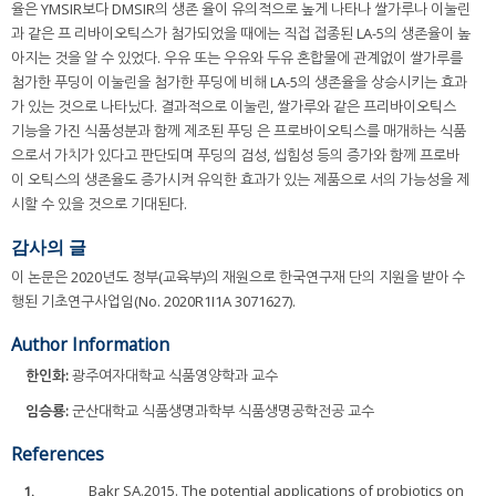
율은 YMSIR보다 DMSIR의 생존 율이 유의적으로 높게 나타나 쌀가루나 이눌린
과 같은 프 리바이오틱스가 첨가되었을 때에는 직접 접종된 LA-5의 생존율이 높
아지는 것을 알 수 있었다. 우유 또는 우유와 두유 혼합물에 관계없이 쌀가루를
첨가한 푸딩이 이눌린을 첨가한 푸딩에 비해 LA-5의 생존율을 상승시키는 효과
가 있는 것으로 나타났다. 결과적으로 이눌린, 쌀가루와 같은 프리바이오틱스
기능을 가진 식품성분과 함께 제조된 푸딩 은 프로바이오틱스를 매개하는 식품
으로서 가치가 있다고 판단되며 푸딩의 검성, 씹힘성 등의 증가와 함께 프로바
이 오틱스의 생존율도 증가시켜 유익한 효과가 있는 제품으로 서의 가능성을 제
시할 수 있을 것으로 기대된다.
감사의 글
이 논문은 2020년도 정부(교육부)의 재원으로 한국연구재 단의 지원을 받아 수
행된 기초연구사업임(No. 2020R1I1A 3071627).
Author Information
한인화:
광주여자대학교 식품영양학과 교수
임승룡:
군산대학교 식품생명과학부 식품생명공학전공 교수
References
1.
Bakr SA.2015. The potential applications of probiotics on