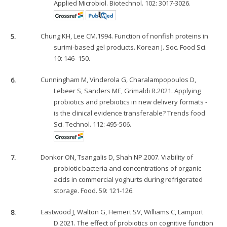
Applied Microbiol. Biotechnol. 102: 3017-3026.
5.
Chung KH, Lee CM.1994. Function of nonfish proteins in
surimi-based gel products. Korean J. Soc. Food Sci.
10: 146- 150.
6.
Cunningham M, Vinderola G, Charalampopoulos D,
Lebeer S, Sanders ME, Grimaldi R.2021. Applying
probiotics and prebiotics in new delivery formats -
is the clinical evidence transferable? Trends food
Sci. Technol. 112: 495-506.
7.
Donkor ON, Tsangalis D, Shah NP.2007. Viability of
probiotic bacteria and concentrations of organic
acids in commercial yoghurts during refrigerated
storage. Food. 59: 121-126.
8.
Eastwood J, Walton G, Hemert SV, Williams C, Lamport
D.2021. The effect of probiotics on cognitive function