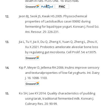
death in rats. PLoS ONE. 16: e0251646.
12.
Jeon BJ, Seok JS, Kwak HS.2005. Physicochemical
properties of Lactobacillus casei 00692 during
fermenting for liquid-type yogurt. Korean J. Food Sci.
Ani. Resour. 25: 226-231.
13.
Jia L, Tu Y, Jia X, Du Q, Zheng X, Yuan Q, Zheng L, Zhou X,
Xu X.2021. Probiotics ameliorate alveolar bone loss
by regulating gut microbiota. Cell Prolif. 54: e13075.
14.
Kip P, Meyer D, Jellema RH.2006. Inulins improve sensory
and texturalproperties of low-fat yoghurts. Int. Dairy
J. 16: 1098- 1103.
15.
Ko SH, Lee KY.2014. Quality characteristics of pudding
using tarak, traditional fermented milk. Korean J.
Culinary Res. 20: 90-99.