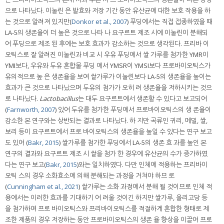
으로 나타났다. 이눌린 은 발효와 저장 기간 동안 유산균에 대한 보호 작용을 하
는 것으로 알려져 있지만(
Donkor et al., 2007
) 푸딩에서는 직접 접종하였을 때
LA-5의 생존율이 더 높은 것으로 나타 나 요구르트 제조 시에 이눌린이 분해되
어 푸딩으로 제조 된 후에는 보호 효과가 감소하는 것으로 생각된다. 프리바 이
오틱스로 잘 알려진 이눌린과 비교 시 우유 푸딩에서 쌀 가루를 첨가한 YMR이
YMI보다, 우유와 두유 혼합물 푸딩 에서 YMSR이 YMSI보다 프로바이오틱스가
유의적으로 높 은 생존율을 보여 쌀가루가 이눌린보다 LA-5의 생존율을 높이는
효과가 큰 것으로 나타났으며 두유의 첨가가 오히 려 생존율을 저하시키는 것으
로 나타났다.
Lactobacillus
는 대두 요구르트에서 생존할 수 있다고 보고되어
(
Farnworth, 2007
) 있어 두유를 첨가한 푸딩에서 프로바이오틱스의 생 존율이
감소한 본 연구와는 상반되는 결과로 나타났다. 하 지만 곡류인 귀리, 메밀, 쌀,
보리 등이 요구르트에서 프로 바이오틱스의 생존율을 높일 수 있다는 연구 보고
도 있어 (
Bakr, 2015
) 쌀가루를 첨가한 푸딩에서 LA-5의 생존 효 과를 높인 본
연구의 결과와 요구르트 제조 시 쌀을 첨가 한 경우에 유산균의 수가 증가하였
다는 연구 보고(
Bakr, 2015
)와는 일치하였다. 다만 인체에 적용하는 프리바이
오틱 스의 경우 소화효소에 의해 분해되는 과정을 거쳐야 하므 로
(
Cunningham et al., 2021
) 쌀가루는 소화 과정에서 분해 될 것이므로 인체 적
용에서는 이러한 효과를 기대하기 어 려울 것이긴 하지만 쌀가루, 올리고당 등
을 첨가하여 프로 바이오틱스와 프리바이오틱스를 적절하게 혼합한 형태로 제
조한 제품의 경우 저장하는 동안 프로바이오틱스의 생존 율 향상을 이끌어 프로