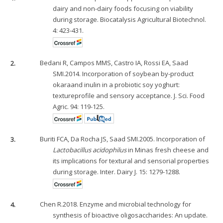
dairy and non-dairy foods focusing on viability
during storage. Biocatalysis Agricultural Biotechnol.
4: 423-431.
2.
Bedani R, Campos MMS, Castro IA, Rossi EA, Saad
SMI.2014. Incorporation of soybean by-product
okaraand inulin in a probiotic soy yoghurt:
textureprofile and sensory acceptance. J. Sci. Food
Agric. 94: 119-125.
3.
Buriti FCA, Da Rocha JS, Saad SMI.2005. Incorporation of
Lactobacillus acidophilus
in Minas fresh cheese and
its implications for textural and sensorial properties
during storage. Inter. Dairy J. 15: 1279-1288.
4.
Chen R.2018. Enzyme and microbial technology for
synthesis of bioactive oligosaccharides: An update.