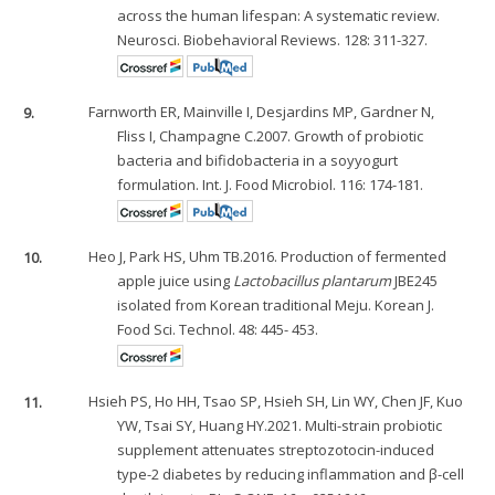
across the human lifespan: A systematic review.
Neurosci. Biobehavioral Reviews. 128: 311-327.
9.
Farnworth ER, Mainville I, Desjardins MP, Gardner N,
Fliss I, Champagne C.2007. Growth of probiotic
bacteria and bifidobacteria in a soyyogurt
formulation. Int. J. Food Microbiol. 116: 174-181.
10.
Heo J, Park HS, Uhm TB.2016. Production of fermented
apple juice using
Lactobacillus plantarum
JBE245
isolated from Korean traditional Meju. Korean J.
Food Sci. Technol. 48: 445- 453.
11.
Hsieh PS, Ho HH, Tsao SP, Hsieh SH, Lin WY, Chen JF, Kuo
YW, Tsai SY, Huang HY.2021. Multi-strain probiotic
supplement attenuates streptozotocin-induced
type-2 diabetes by reducing inflammation and β-cell