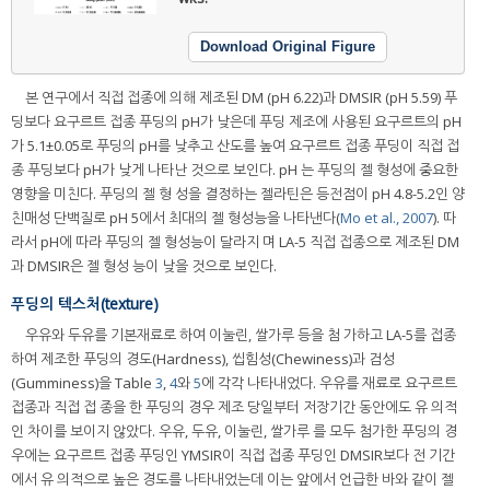
Download Original Figure
본 연구에서 직접 접종에 의해 제조된 DM (pH 6.22)과 DMSIR (pH 5.59) 푸
딩보다 요구르트 접종 푸딩의 pH가 낮은데 푸딩 제조에 사용된 요구르트의 pH
가 5.1±0.05로 푸딩의 pH를 낮추고 산도를 높여 요구르트 접종 푸딩이 직접 접
종 푸딩보다 pH가 낮게 나타난 것으로 보인다. pH 는 푸딩의 젤 형성에 중요한
영향을 미친다. 푸딩의 젤 형 성을 결정하는 젤라틴은 등전점이 pH 4.8-5.2인 양
친매성 단백질로 pH 5에서 최대의 젤 형성능을 나타낸다(
Mo et al., 2007
). 따
라서 pH에 따라 푸딩의 젤 형성능이 달라지 며 LA-5 직접 접종으로 제조된 DM
과 DMSIR은 젤 형성 능이 낮을 것으로 보인다.
푸딩의 텍스처(texture)
우유와 두유를 기본재료로 하여 이눌린, 쌀가루 등을 첨 가하고 LA-5를 접종
하여 제조한 푸딩의 경도(Hardness), 씹힘성(Chewiness)과 검성
(Gumminess)을 Table
3
,
4
와
5
에 각각 나타내었다. 우유를 재료로 요구르트
접종과 직접 접 종을 한 푸딩의 경우 제조 당일부터 저장기간 동안에도 유 의적
인 차이를 보이지 않았다. 우유, 두유, 이눌린, 쌀가루 를 모두 첨가한 푸딩의 경
우에는 요구르트 접종 푸딩인 YMSIR이 직접 접종 푸딩인 DMSIR보다 전 기간
에서 유 의적으로 높은 경도를 나타내었는데 이는 앞에서 언급한 바와 같이 젤