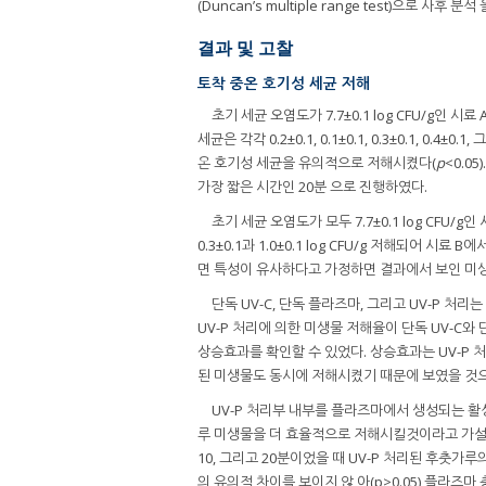
(Duncan’s multiple range test)으로 사후 분석 
결과 및 고찰
토착 중온 호기성 세균 저해
초기 세균 오염도가 7.7±0.1 log CFU/g인 시료
세균은 각각 0.2±0.1, 0.1±0.1, 0.3±0.1, 0.4±
온 호기성 세균을 유의적으로 저해시켰다(
p
<0.0
가장 짧은 시간인 20분 으로 진행하였다.
초기 세균 오염도가 모두 7.7±0.1 log CFU/
0.3±0.1과 1.0±0.1 log CFU/g 저해되어 시
면 특성이 유사하다고 가정하면 결과에서 보인 미생물
단독 UV-C, 단독 플라즈마, 그리고 UV-P 처리는 후춧
UV-P 처리에 의한 미생물 저해율이 단독 UV-C
상승효과를 확인할 수 있었다. 상승효과는 UV-P 처
된 미생물도 동시에 저해시켰기 때문에 보였을 것
UV-P 처리부 내부를 플라즈마에서 생성되는 
루 미생물을 더 효율적으로 저해시킬것이라고 가설을
10, 그리고 20분이었을 때 UV-P 처리된 후춧가루의 토착
의 유의적 차이를 보이지 않 아(p>0.05) 플라즈