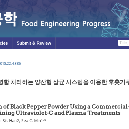
cles
Submit & Review
018.22.4.386
마를 병합 처리하는 양산형 살균 시스템을 이용한 후춧가
 of Black Pepper Powder Using a Commercial-
ning Ultraviolet-C and Plasma Treatments
,
 Sik Han
2,
Sea C. Min
1
*