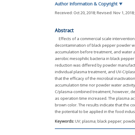
Author Information & Copyright
▼
Received:
Oct 20, 2018
; Revised:
Nov 1, 2018
Abstract
Effects of a commercial scale interventio
decontamination of black pepper powder wer
accumulation before treatment, and water ac
aerobic mesophilic bacteria in black pepper
reduction was differed by powder manufactu
individual plasma treatment, and UV-C/plasm
that the efficacy of the microbial inactiva
accumulation time nor powder water activity 
C/plasma-combined treatment, however, dec
as operation time increased. The plasma accu
brown color. The results indicate that the
the potential to be applied in the food ind
Keywords:
UV; plasma; black pepper; powde