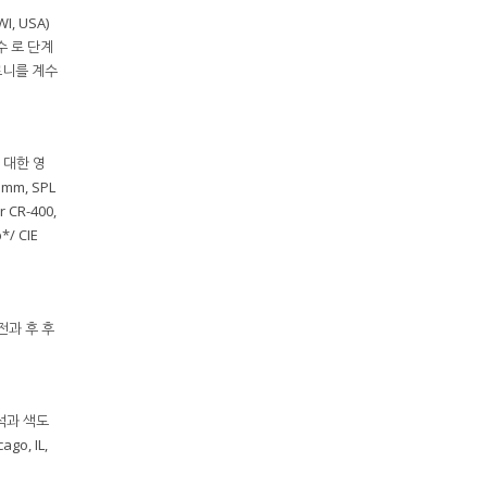
I, USA)
 수 로 단계
콜로니를 계수
 대한 영
mm, SPL
 CR-400,
/ CIE
 전과 후 후
석과 색도
o, IL,