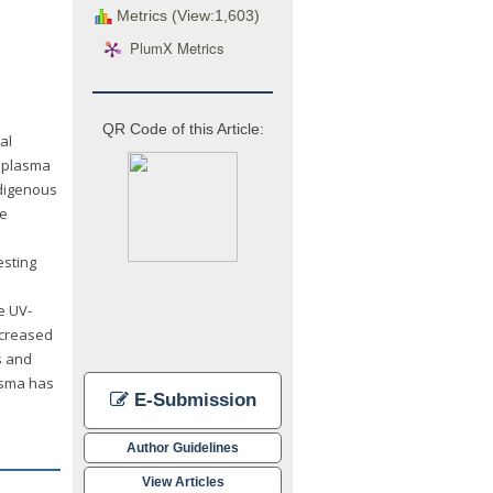
Metrics (View:1,603)
PlumX Metrics
QR Code of this Article:
al
r plasma
ndigenous
he
esting
e UV-
ncreased
s and
asma has
E-Submission
Author Guidelines
View Articles