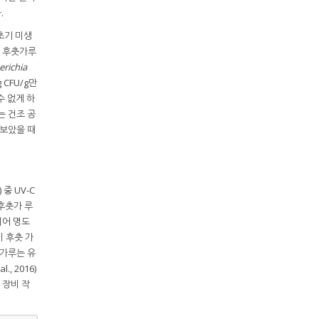
.
(초기 미생
한 후춧가루
erichia
 CFU/g만
수 없게 하
는 건조 공
 보았을 때
) 중 UV-C
 후춧가 루
되어 명도
이 후춧 가
춧가루는 유
, 2016)
시 장비 작