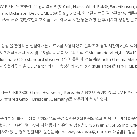
리된 후춧가루 1 g을 멸균 백(310 mL, Nasco Whirl- Pak®, Fort Atkinson, W
 and Dickinson, Detroit, MI, USA)를 9 g 넣었다. 희석된 시료를 멸균된 0.1% 펩톤
CA, DifcoTM)에 평판도말하고 이를 37°C에서 48시간 동안 저장 한 후 배지에 형성된 
한 영향 을 관찰하는 실험에서는 시료 A를 사용하였고, 플라즈마 충적 시간과 a
의 색에
w
처리되거나 되지 않은 5 g의 시료를 채운 페트리 접시(diameter×height, 35×10 
lluminate C, 2o standard observer) 위에 올린 후 색도계(Minolta Chroma Meter
용하여 후춧가루 색을 CIE L*a*b* 좌표로 측정하였다. 색 상각(hue angle)은 tan-1 (CIE b*
 (KR 2S00, Chino, Hwaseong, Korea)를 사용하여 측정하였 고, UV-P 처리
 Infrared GmbH, Dresden, Germany)를 사용하여 측정하였다.
된 후춧가루 의 토착 미생물 저해와 색도 측정 실험은 2회 반복되었고, 반복마다 미생물 분
표본의 평균값에 대한 통계 적 유의성 검정은 SPSS (Ver. 24, SPSS Inc., Chicag
의차가 있 는 경우 일원 배치 분산분석(one-way ANOVA) 후, Duncan 다중범위 검증