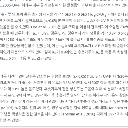
., 2006
) UV-P 처리부 내부 공기 순환에 의한 활성종의 외부 배출 때문으로 사료되었다
 후춧가루 의 토착 중온 호기성 세균을 각각 1.0±0.1과 0.9±0.1 log CFU/g 저해시켰다 
 차이를 보이지 않았으므로 (p>0.05) 본 연구에 적용된 a
증가는 UV-P 처리에 의
w
알 수 있었다. Lee et al. (
2015
)은 플라즈마를 이용해 건무화과에 오염된
Esch
시켰을 때 건무화과의 a
가 0.9인 경우 0.7인 경우보다 각 미생물을 각각 0.8과 0.6 log
w
수록 미생물 세포가 수축되어 두꺼워진 세포막이 플라즈 마 내 활성종을 세포로 이동할 
러한 경향을 확인할 수 없었는데, 이는 a
0.8의 후춧가루가 UV-P 처리될 때 순환하
w
하였기 때문으로 사료되었다. 실제 a
가 0.8이었 던 후춧가루의 a
를 작동 후 측정해
w
w
료(a
0.6)의 작 동 후 a
값과 같았다.
w
w
장비 작동 시간이 길어질수록 감소하는 경향을 보였다(
p
<0.05) (Table
1
). UV-P 처리(30분
라즈마 처리가 끝나는 처리부 안의 온도는 약 84°C였다. 실제 30분 작동 직후 회수된
2.1°C)보다 약 13°C 높은 온도였다. 후춧가루와 같은 향신료는 고온에 의해 색 분해가 촉진
 따라서 본 연구에서 보인 UV-P 처리 후 후춧가루 명도의 감소는 처리부 내의 온도 상승
각 의 경우 장비 작동 시간에 상관없이 UV-P 처리된 후춧가 루와 처리되지 않은 후
, p>0.05). 색상각의 값이 45-75 인 경우 색상각은 갈색 정도를 나타내며(Hanshim et al.
 색상각은 진한 갈색을 나타낸다(Hanshim et al., 2016). 따라서 UV-P 처리 
 알 수 있었다.