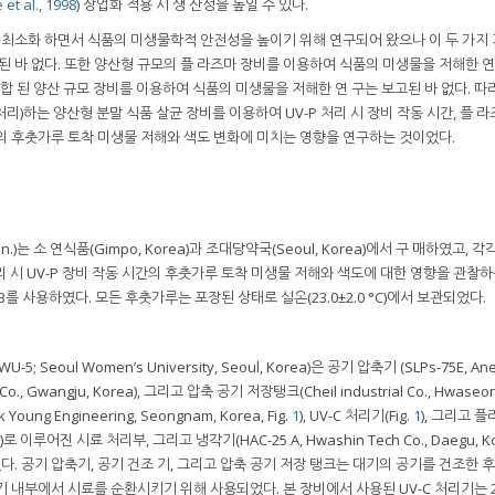
et al., 1998
) 상업화 적용 시 생 산성을 높일 수 있다.
을 최소화 하면서 식품의 미생물학적 안전성을 높이기 위해 연구되어 왔으나 이 두 가지
된 바 없다. 또한 양산형 규모의 플 라즈마 장비를 이용하여 식품의 미생물을 저해한 
합 된 양산 규모 장비를 이용하여 식품의 미생물을 저해한 연 구는 보고된 바 없다. 따
처리)하는 양산형 분말 식품 살균 장비를 이용하여 UV-P 처리 시 장비 작동 시간, 플 
의 후춧가루 토착 미생물 저해와 색도 변화에 미치는 영향을 연구하는 것이었다.
n.)는 소 연식품(Gimpo, Korea)과 조대당약국(Seoul, Korea)에서 구 매하였고, 
-P 처리 시 UV-P 장비 작동 시간의 후춧가루 토착 미생물 저해와 색도에 대한 영향을 관찰
를 사용하였다. 모든 후춧가루는 포장된 상태로 실온(23.0±2.0 °C)에서 보관되었다.
eoul Women’s University, Seoul, Korea)은 공기 압축기 (SLPs-75E, Anes
A Co., Gwangju, Korea), 그리고 압축 공기 저장탱크(Cheil industrial Co., Hwaseon
ung Engineering, Seongnam, Korea, Fig.
1
), UV-C 처리기(Fig.
1
), 그리고 
)로 이루어진 시료 처리부, 그리고 냉각기(HAC-25 A, Hwashin Tech Co., Daegu, K
다. 공기 압축기, 공기 건조 기, 그리고 압축 공기 저장 탱크는 대기의 공기를 건조한 
 내부에서 시료를 순환시키기 위해 사용되었다. 본 장비에서 사용된 UV-C 처리기는 2