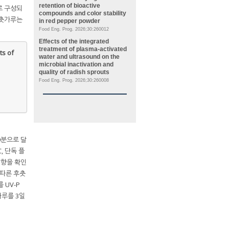
retention of bioactive
로 구성되
compounds and color stability
후춧가루는
in red pepper powder
Food Eng. Prog. 2026;30:260012
Effects of the integrated
treatment of plasma-activated
ts of
water and ultrasound on the
microbial inactivation and
quality of radish sprouts
Food Eng. Prog. 2026;30:260008
30분으로 달
, 단독 플
영향을 확인
 따른 후춧
)를 UV-P
가루를 3일