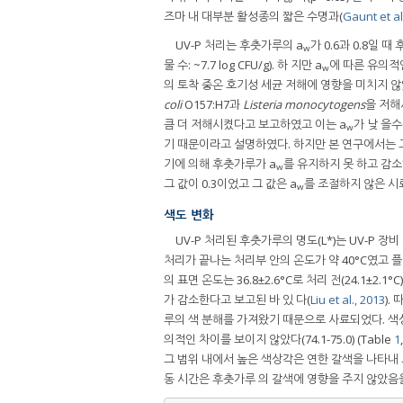
즈마 내 대부분 활성종의 짧은 수명과(
Gaunt et al
UV-P 처리는 후춧가루의 a
가 0.6과 0.8일 때
w
물 수: ~7.7 log CFU/g). 하 지만 a
에 따른 유의적인
w
의 토착 중온 호기성 세균 저해에 영향을 미치지 않았음을 
coli
O157:H7과
Listeria monocytogens
을 저해
큼 더 저해시켰다고 보고하였고 이는 a
가 낮 을
w
기 때문이라고 설명하였다. 하지만 본 연구에서는 그
기에 의해 후춧가루가 a
를 유지하지 못 하고 감소
w
그 값이 0.3이었고 그 값은 a
를 조절하지 않은 시
w
색도 변화
UV-P 처리된 후춧가루의 명도(L*)는 UV-P 
처리가 끝나는 처리부 안의 온도가 약 40°C였고 플
의 표면 온도는 36.8±2.6°C로 처리 전(24.1±
가 감소한다고 보고된 바 있 다(
Liu et al., 2013
).
루의 색 분해를 가져왔기 때문으로 사료되었다. 색상
의적인 차이를 보이지 않았다(74.1-75.0) (Table
1
그 범위 내에서 높은 색상각은 연한 갈색을 나타내 고 낮은
동 시간은 후춧가루 의 갈색에 영향을 주지 않았음을