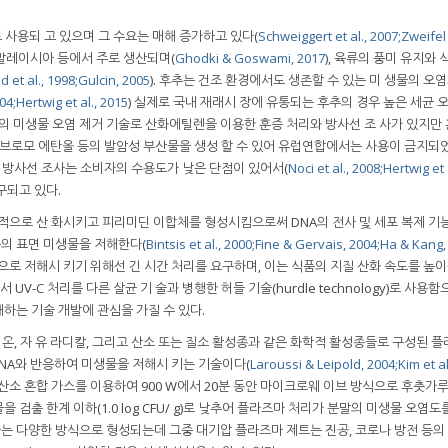
사용되 고 있으며 그 수요는 매해 증가하고 있다(
Schweiggert et al., 2007;
Zweifel
, 말레이시아 등에서 주로 생산되며(
Ghodki & Goswami, 2017
), 육류의 풍미 유지와 
 et al., 1998;
Gulcin, 2005
). 후추는 건조 환경에서도 생존할 수 있는 미 생물의 오
04;
Hertwig et al., 2015
) 실제로 국내 재래시 장에 유통되는 후추의 경우 높은 세균 
료의 미생물 오염 제거 기술로 산화에틸렌을 이용한 훈증 처리와 방사선 조 사가 있지만
 2-브로모 에탄올 등의 발암성 부산물을 생성 할 수 있어 유럽연합에서는 사용이 금지되
), 방사선 조사는 소비자의 수용도가 낮은 단점이 있어서(
Noci et al., 2008;
Hertwig et 
구되고 있다.
 광화학적으로 산 화시키고 피리미딘 이합체를 형성시킴으로써 DNA의 전사 및 세포 복제 기
품의 표면 미생물을 저해한다(
Bintsis et al., 2000;
Fine & Gervais, 2004;
Ha & Kang,
으로 저해시 키기 위해선 긴 시간 처리를 요구하며, 이는 식품의 지질 산화 속도를 높이
라서 UV-C 처리를 다른 살균 기 술과 병행한 허들 기술(hurdle technology)로 사용
하는 기술 개발에 관심을 가질 수 있다.
이온, 자 유 라디칼, 그리고 산소 또는 질소 활성종과 같은 화학적 활성종들로 구성된 
DNA와 반응하여 미생물을 저해시 키는 기술이다(
Laroussi & Leipold, 2004;
Kim et al
-산소 혼합 가스를 이용하여 900 W에서 20분 동안 마이크로웨 이브 방식으로 후춧가
검출 한계 이하(1.0 log CFU/ g)로 낮추어 플라즈마 처리가 분말의 미생물 오염도
는 다양한 방식으로 형성되는데 그중 대기압 플라즈마 제트는 진공, 코로나 방전 등의