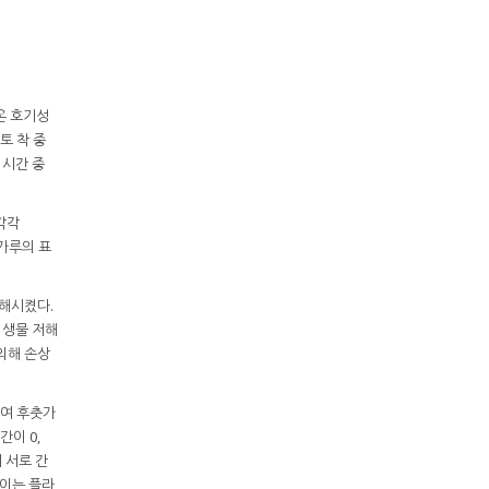
중온 호기성
 토 착 중
 시간 중
 각각
춧가루의 표
 저해시켰다.
 미생물 저해
 의해 손상
하여 후춧가
이 0,
어 서로 간
 이는 플라