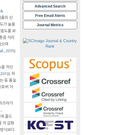
Advanced Search
 &
Free Email Alerts
식품의 산
염도가 높을
Journal Metrics
오염도를 보
 훈증 처리
었으며
al., 2015
)
능을 차단
 2013
). 하
는 등 품질
함으로써 처
플라즈마가
.,
루에 콜드
를 저 감화
 방식보다