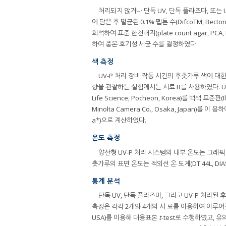
처리되지 않거나 단독 UV, 단독 플라즈마, 또는 UV-P 처
에 담은 후 멸균된 0.1% 펩톤 수(DifcoTM, Becton
희석하여 표준 한천배지(plate count agar, P
하여 중온 호기성 세균 수를 결정하였다.
색 측정
UV-P 처리 장비 작동 시간의 후춧가루 색에 대
향을 관찰하는 실험에서는 시료 B를 사용하였다. UV-P 
Life Science, Pocheon, Korea)를 백색 표준판(I
Minolta Camera Co., Osaka, Japan)를 이 
a*)으로 계산하였다.
온도 측정
양산형 UV-P 처리 시스템의 내부 온도는 그래픽 기록계
춧가루의 표면 온도는 적외선 온 도계(DT 44L, DIAS
통계 분석
단독 UV, 단독 플라즈마, 그리고 UV-P 처리
측정은 각각 2개와 4개의 시 료를 이용하여 이루어졌다. 각 
USA)를 이용해 대응표본
t
-test로 수행하였고, 유