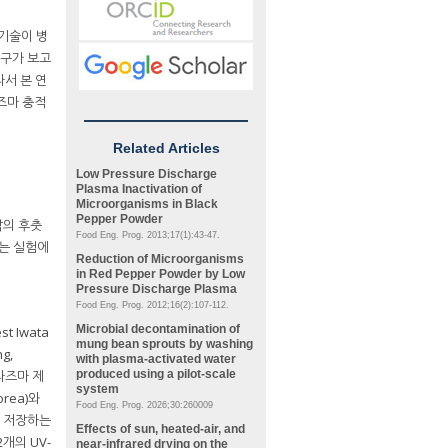
 기술이 병
연구가 보고
라서 본 연
라즈마 충적
Related Articles
Low Pressure Discharge
Plasma Inactivation of
Microorganisms in Black
Pepper Powder
각각의 후춧
Food Eng. Prog. 2013;17(1):43-47.
하는 실험에
Reduction of Microorganisms
in Red Pepper Powder by Low
Pressure Discharge Plasma
Food Eng. Prog. 2012;16(2):107-112.
Microbial decontamination of
t Iwata
mung bean sprouts by washing
g,
with plasma-activated water
플라즈마 제
produced using a pilot-scale
system
orea)와
Food Eng. Prog. 2026;30:260009
후 저장하는
Effects of sun, heated-air, and
개의 UV-
near-infrared drying on the