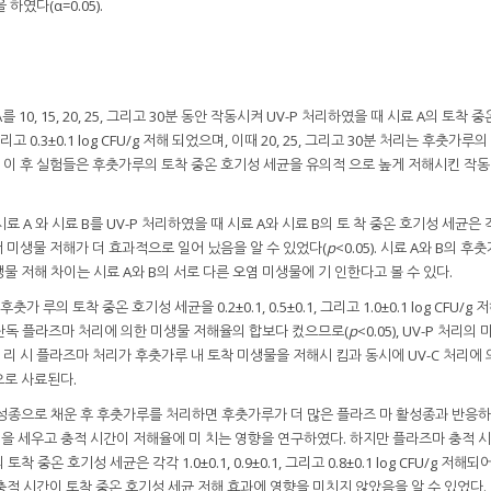
을 하였다(α=0.05).
 A를 10, 15, 20, 25, 그리고 30분 동안 작동시켜 UV-P 처리하였을 때 시료 A의 토착 
0.1, 그리고 0.3±0.1 log CFU/g 저해 되었으며, 이때 20, 25, 그리고 30분 처리는 후춧가루의
5). 이 후 실험들은 후춧가루의 토착 중온 호기성 세균을 유의적 으로 높게 저해시킨 작동
g인 시료 A 와 시료 B를 UV-P 처리하였을 때 시료 A와 시료 B의 토 착 중온 호기성 세균은
료 B에서 미생물 저해가 더 효과적으로 일어 났음을 알 수 있었다(
p
<0.05). 시료 A와 B의 후
 저해 차이는 시료 A와 B의 서로 다른 오염 미생물에 기 인한다고 볼 수 있다.
가 루의 토착 중온 호기성 세균을 0.2±0.1, 0.5±0.1, 그리고 1.0±0.1 log CFU/g
와 단독 플라즈마 처리에 의한 미생물 저해율의 합보다 컸으므로(
p
<0.05), UV-P 처리의
 리 시 플라즈마 처리가 후춧가루 내 토착 미생물을 저해시 킴과 동시에 UV-C 처리에
으로 사료된다.
활성종으로 채운 후 후춧가루를 처리하면 후춧가루가 더 많은 플라즈 마 활성종과 반응
 세우고 충적 시간이 저해율에 미 치는 영향을 연구하였다. 하지만 플라즈마 충적 시간
 중온 호기성 세균은 각각 1.0±0.1, 0.9±0.1, 그리고 0.8±0.1 log CFU/g 저해되
마 충적 시간이 토착 중온 호기성 세균 저해 효과에 영향을 미치지 않았음을 알 수 있었다.