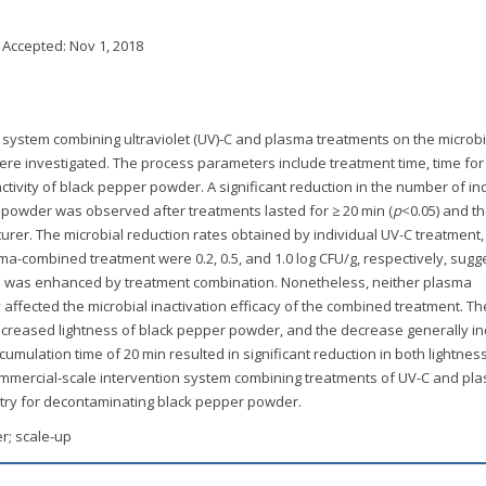
; Accepted:
Nov 1, 2018
n system combining ultraviolet (UV)-C and plasma treatments on the microbi
e investigated. The process parameters include treatment time, time fo
tivity of black pepper powder. A significant reduction in the number of i
 powder was observed after treatments lasted for ≥ 20 min (
p
<0.05) and t
rer. The microbial reduction rates obtained by individual UV-C treatment,
a-combined treatment were 0.2, 0.5, and 1.0 log CFU/g, respectively, sugg
tion was enhanced by treatment combination. Nonetheless, neither plasma
affected the microbial inactivation efficacy of the combined treatment. Th
reased lightness of black pepper powder, and the decrease generally i
mulation time of 20 min resulted in significant reduction in both lightnes
 commercial-scale intervention system combining treatments of UV-C and pl
ustry for decontaminating black pepper powder.
r; scale-up