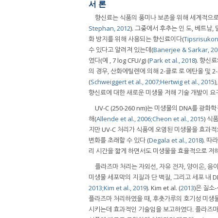
서 론
향신료는 식품의 풍미나 보존을 위해 세계적으로 
Stephan, 2012
). 그중에서 후추는 인 도, 베트남
화 방지를 위해 사용되는 향신료이다(
Tipsrisukond
수 있다고 알려져 있는데(
Banerjee & Sarkar, 20
였다(예 , 7 log CFU/g) (
Park et al., 2018
). 향신
의 경우, 산화에틸렌에 의해 2-클로 로 에탄올 및
(
Schweiggert et al., 2007;
Hertwig et al., 2015
향신료에 대한 새로운 미생물 저해 기술 개발이 요
UV-C (250-260 nm)는 미생물의 DNA를
해(
Allende et al., 2006;
Cheon et al., 2015
) 식
지만 UV-C 처리가 식품에 오염된 미생물을 효과적
변화를 초래할 수 있다 (
Degala et al., 2018
). 따
리 시간을 짧게 하면서도 미생물을 효율적으로 저해
플라즈마 처리는 자외선, 자유 전자, 양이온, 음
미생물 세포막의 지질과 단 백질, 그리고 세포 내 
2013;
Kim et al., 2019
). Kim et al. (
2013
)은 질소
플라즈마 처리하였을 때, 후춧가루의 호기성 미생물을 
시키는데 효과적인 기술임을 보고하였다. 플라즈마