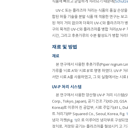
식품에 빠르고 균일하게 처리되기 때문에(
Schutze 
UV-C 또는 플라즈마 처리는 식품의 품질 손상
합된 허들 기술을 분말 식품 에 적용한 연구는 보고
된 적이 거의 없으며 더욱이 UV-C와 플라즈마가 병
구의 목적은 UV-C와 플라즈마를 병합 처리(UV-P 
시간, 그리고 후춧가루의 수분 활성도가 병합 처리
재료 및 방법
재료
본 연구에서 사용한 후춧가루(Piper nigrum Lin
가루를 ‘시료 A’와 ‘시료 B’로 명명 하였다. UV
서만 시료 A를 사용하였고, 그 외 실험에서는 시료 B
UV-P 처리 시스템
본 연구에서 사용한 양산형 UV-P 처리 시스템(SWU-5; S
Corp., Tokyo, Japan), 공기 건조 기(XD-20, GS
Korea)로 이루어 진 공압부, 시료 주입기(41 L, Duk Yo
트 처리기(FP Squared Co., Seoul, Korea, Fig.
1
냉각 자켓(Fig.
1
)으 로 이루어진 냉각부로 구성되었
장치로, 저장된 공기는 플라즈마를 형성시키 고 기기