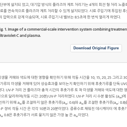
기의 하단부에 설치되 었고, 대기압 방식의 플라즈마 제트 처리기는 4개의 회전 형 처리 노즐
 시료를 연속적으로 플라즈마 제트 처리할 수 있게 설치되었다. 시료 주입기에 투입된 
a의 압력으로 강제 이송되며, 시료 주입기 내 밸브는 8.5초에 한 번씩 열리게 하였다.
ig. 1.
Image of a commercial-scale intervention system combining treatmen
ltraviolet-C and plasma.
Download Original Figure
생물 저해와 색도에 대한 영향을 확인하기 위해 작동 시간을 10, 15, 20, 25 그리고 
춧가루의 미생물 저해에 있어 상승효과를 보이는지 확인하기 위해 후춧가루를 단독 UVC
였다. UV-P 처리 전 플라즈마 충적 시간의 후춧가루 토 착 미생물 저해와 색도에 대한 
으로 달리하여(작동 시간: 20분) UV-P 처리하였다. UV-P 처리 시 수분 활성도 (a
)에
w
인하기 위해 a
를 조절하지 않은 후춧가루(a
: 0.6)와 a
를 조절한 후춧가루(a
: 0.8
w
w
w
w
-P 장비 작동 시간 은 각각 10분과 20분이었다. 증류수로 채워진 데시케이터 에 후춧
a
0.8은 후춧가루가 서로 뭉치지 않은 가장 높 은 a
이었다.
w
w