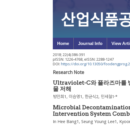
Home
Journal Info
View Arti
2018
;
22
(
4
):
386
-
391
pISSN: 1226-4768, eISSN: 2288-1247
DOI:
https://doi.org/10.13050/foodengprog.2
Research Note
Ultraviolet-C와 플라즈
물 저해
,
방인희
1,
이승영
1,
한균식
2,
민세철
1
*
Microbial Decontamination
Intervention System Combi
In Hee Bang
1,
Seung Young Lee
1,
Kyoon