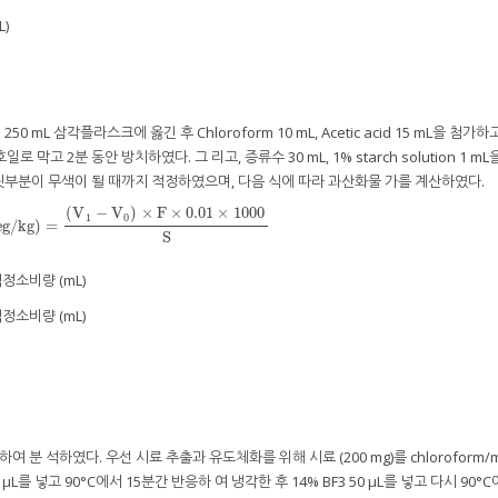
)
0 mL 삼각플라스크에 옳긴 후 Chloroform 10 mL, Acetic acid 15 mL을 첨가
로 막고 2분 동안 방치하였다. 그 리고, 증류수 30 mL, 1% starch solution 1 mL
 윗부분이 무색이 될 때까지 적정하였으며, 다음 식에 따라 과산화물 가를 계산하였다.
(
V
−
V
)
×
F
×
0.01
×
1000
1
0
g/kg
)
=
물가
(
meg/kg
)
=
(
V
1
−
V
0
)
×
F
×
0.01
×
1000
S
S
정소비량 (mL)
정소비량 (mL)
 분 석하였다. 우선 시료 추출과 유도체화를 위해 시료 (200 mg)를 chloroform/m
0 μL를 넣고 90°C에서 15분간 반응하 여 냉각한 후 14% BF3 50 μL를 넣고 다시 90°