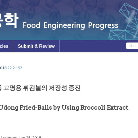
cles
Submit & Review
018.22.2.192
 고명용 튀김볼의 저장성 증진
Udong Fried-Balls by Using Broccoli Extract
; Accepted:
Jan 25, 2018