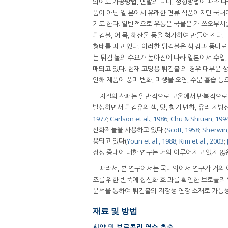
외에도 가공방법, 면발의 너비, 성형방법에 따라 나눌
품이 아닌 일 본에서 유래한 면류 식품이지만 국내
기도 한다. 일반적으로 우동은 국물은 가 쓰오부시
튀김볼, 어 묵, 해산물 등을 첨가하여 만들어 진다
형태를 띠고 있다. 이러한 튀김볼은 식 감과 풍미
는 튀김 볼의 수요가 높아짐에 따라 일본에서 수입,
매되고 있다. 현재 고명용 튀김볼 의 경우 대부분 
인해 제품에 풍미 변화, 미생물 오염, 수분 흡습 
지질의 산패는 일반적으로 고온에서 반복적으로 이
발생하면서 튀김유의 색, 맛, 향기 변화, 유리 지방
1977
;
Carlson et al., 1986
;
Chu & Shiuan, 199
산화제들을 사용하고 있다 (
Scott, 1958
;
Sherwin
용되고 있다(
Youn et al., 1988
;
Kim et al., 2003
;
장성 증대에 대한 연구는 거의 이루어지고 있지 않
따라서, 본 연구에서는 국내외에서 연구가 거의 
조를 위한 반죽에 항산화 효 과를 확인한 브로콜리 
분석을 통하여 튀김볼의 저장성 연장 소재로 가능
재료 및 방법
시약 및 브로콜리 열수 추출