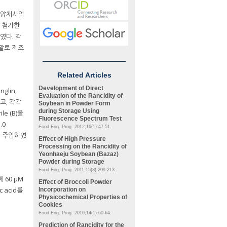
도 양채사업
% 첨가한
였다. 각
분말로 제조
Related Articles
Development of Direct
glin,
Evaluation of the Rancidity of
였고, 각각
Soybean in Powder Form
during Storage Using
le (B)을
Fluorescence Spectrum Test
.0
Food Eng. Prog. 2012;16(1):47-51.
μL씩 주입하였
Effect of High Pressure
Processing on the Rancidity of
Yeonhaeju Soybean (Bazaz)
Powder during Storage
Food Eng. Prog. 2011;15(3):209-213.
에 60 μM
Effect of Broccoli Powder
 acid를
Incorporation on
Physicochemical Properties of
Cookies
Food Eng. Prog. 2010;14(1):60-64.
Prediction of Rancidity for the