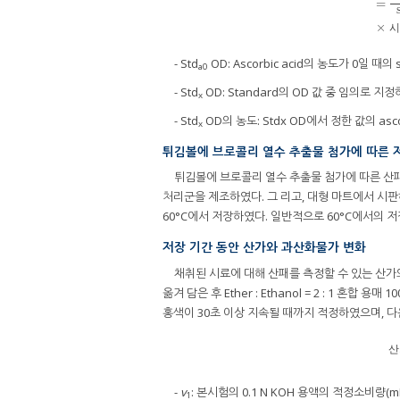
=
AEA
×
시
- Std
OD: Ascorbic acid의 농도가 0일 때의 
a0
- Std
OD: Standard의 OD 값 중 임의로 지
x
- Std
OD의 농도: Stdx OD에서 정한 값의 ascor
x
튀김볼에 브로콜리 열수 추출물 첨가에 따른 
튀김볼에 브로콜리 열수 추출물 첨가에 따른 산패
처리군을 제조하였다. 그 리고, 대형 마트에서 시판하
60°C에서 저장하였다. 일반적으로 60°C에서의 
저장 기간 동안 산가와 과산화물가 변화
채취된 시료에 대해 산패를 측정할 수 있는 산가와
옮겨 담은 후 Ether : Ethanol = 2 : 1 혼합
홍색이 30초 이상 지속될 때까지 적정하였으며, 다
산
-
v
: 본시험의 0.1 N KOH 용액의 적정소비량(mL
1