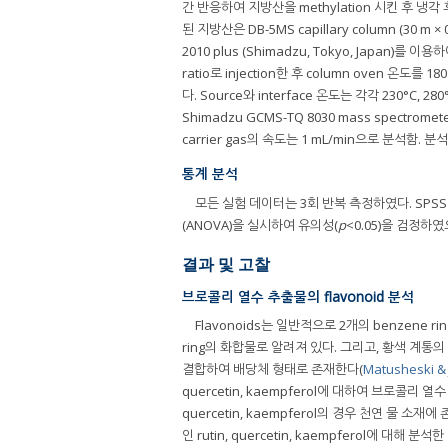
간 반응하여 지방산을 methylation 시킨 후 냉각 
된 지방산은 DB-5MS capillary column (30 m × 0
2010 plus (Shimadzu, Tokyo, Japan)를 이
ratio로 injection한 후 column oven 온도
다. Source와 interface 온도는 각각 230°C, 280
Shimadzu GCMS-TQ 8030 mass spectrom
carrier gas의 속도는 1 mL/min으로 분석함. 분석
통계 분석
모든 실험 데이터는 3회 반복 측정하였다. SPSS versi
(ANOVA)을 실시하여 유의성(
p
<0.05)을 검정하였
결과 및 고찰
브로콜리 열수 추출물의 flavonoid 분석
Flavonoids는 일반적으로 2개의 benzene rin
ring의 화합물로 알려져 있다. 그리고, 황색 계통의
결합하여 배당체 형태로 존재한다(
Matusheski & 
quercetin, kaempferol에 대하여 브로콜리 열
quercetin, kaempferol의 경우 천연 물 
인 rutin, quercetin, kaempferol에 대해