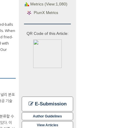
Metrics (View:1,080)
PlumX Metrics
ed-balls
lls. When
QR Code of this Article:
d fried-
d with
 Our
 널리 분포
가공 기술
E-Submission
 분류할 수
Author Guidelines
있다. 이
View Articles