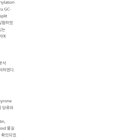
lation
zu GC-
plit
로 실험하였
 있는
어지며
산분석
분석하였다.
yrone
의 당류와
in,
oid 물질
m이 확인되었