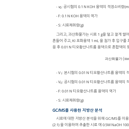
-
v
: 공시험의 0.1 N KOH 용액의 적정소비량(mL
0
- F: 0.1 N KOH 용액의 역가
- S: 시료채취량(g)
그리고, 과산화물가는 시료 1 g을 덜고 잘게 썰어 25
흔들어 주고, KI 포화용액 1 mL 을 첨가 후 입구를 호일
응 후 0.01 N 티오황산나트륨 용액으로 혼합액의
(
me
과산화
과
산
화
물
가
- V
: 본시험의 0.01 N 티오황산나트륨 용액의 적
1
- V
: 공시험의 0.01 N 티오황산나트륨 용액의 적
0
- F: 0.01 N 티오황산나트륨 용액의 역가
- S: 시료채취량(g)
GC/MS를 사용한 지방산 분석
시료에 대한 지방산 분석을 위해 GC/MS를 이용하여
(2:1) 을 이용하여 추출한 시료 에 0.5M NaOH 10