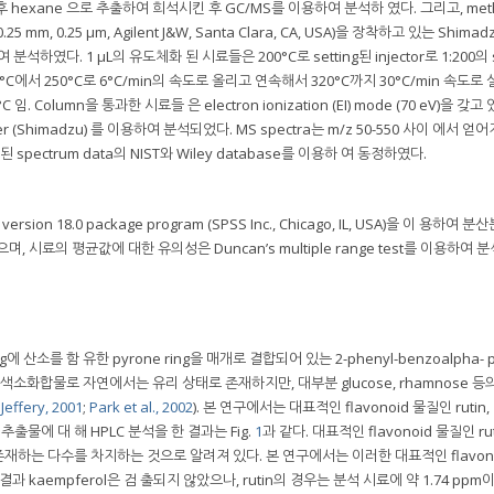
후 hexane 으로 추출하여 희석시킨 후 GC/MS를 이용하여 분석하 였다. 그리고, methy
.25 mm, 0.25 μm, Agilent J&W, Santa Clara, CA, USA)을 장착하고 있는 Shimad
용하여 분석하였다. 1 μL의 유도체화 된 시료들은 200°C로 setting된 injector로 1:200의 s
를 180°C에서 250°C로 6°C/min의 속도로 올리고 연속해서 320°C까지 30°C/min 속도
°C 임. Column을 통과한 시료들 은 electron ionization (EI) mode (70 eV)을 갖고
eter (Shimadzu) 를 이용하여 분석되었다. MS spectra는 m/z 50-550 사이 에서 얻
된 spectrum data의 NIST와 Wiley database를 이용하 여 동정하였다.
on 18.0 package program (SPSS Inc., Chicago, IL, USA)을 이 용하여 분
으며, 시료의 평균값에 대한 유의성은 Duncan’s multiple range test를 이용하여 
g에 산소를 함 유한 pyrone ring을 매개로 결합되어 있는 2-phenyl-benzoalpha- p
 색소화합물로 자연에서는 유리 상태로 존재하지만, 대부분 glucose, rhamnose 등
Jeffery, 2001
;
Park et al., 2002
). 본 연구에서는 대표적인 flavonoid 물질인 rutin,
수 추출물에 대 해 HPLC 분석을 한 결과는 Fig.
1
과 같다. 대표적인 flavonoid 물질인 rut
소재에 존재하는 다수를 차지하는 것으로 알려져 있다. 본 연구에서는 이러한 대표적인 flavon
 분석한 결과 kaempferol은 검 출되지 않았으나, rutin의 경우는 분석 시료에 약 1.74 pp