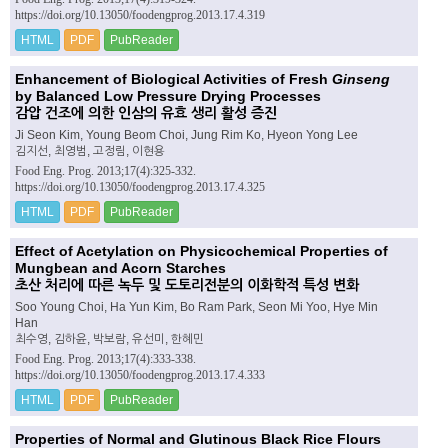
https://doi.org/10.13050/foodengprog.2013.17.4.319
HTML
PDF
PubReader
Enhancement of Biological Activities of Fresh
Ginseng
by Balanced Low Pressure Drying Processes
감압 건조에 의한 인삼의 유효 생리 활성 증진
Ji Seon Kim, Young Beom Choi, Jung Rim Ko, Hyeon Yong Lee
김지선, 최영범, 고정림, 이현용
Food Eng. Prog. 2013;17(4):325-332.
https://doi.org/10.13050/foodengprog.2013.17.4.325
HTML
PDF
PubReader
Effect of Acetylation on Physicochemical Properties of
Mungbean and Acorn Starches
초산 처리에 따른 녹두 및 도토리전분의 이화학적 특성 변화
Soo Young Choi, Ha Yun Kim, Bo Ram Park, Seon Mi Yoo, Hye Min
Han
최수영, 김하윤, 박보람, 유선미, 한혜민
Food Eng. Prog. 2013;17(4):333-338.
https://doi.org/10.13050/foodengprog.2013.17.4.333
HTML
PDF
PubReader
Properties of Normal and Glutinous Black Rice Flours