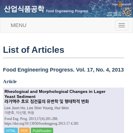
MENU
T
o
g
g
l
List of Articles
e
n
a
v
Food Engineering Progress. Vol. 17, No. 4, 2013
i
g
Article
a
t
Rheological and Morphological Changes in Lager
i
Yeast Sediment
o
라거맥주 효모 침전물의 유변학 및 형태학적 변화
n
Lee Joon Ho, Lee Shin Young, Hur Won
이준호, 이신영, 허원
Food Eng. Prog. 2013;17(4):281-288.
https://doi.org/10.13050/foodengprog.2013.17.4.281
HTML
PDF
PubReader