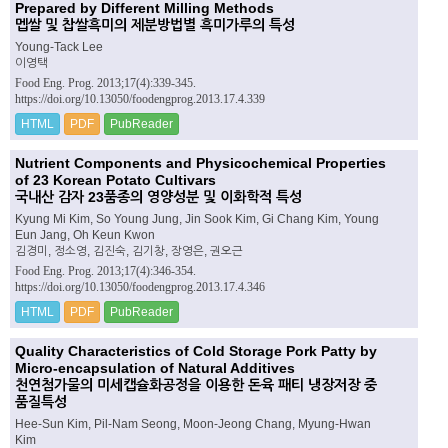
Prepared by Different Milling Methods
멥쌀 및 찹쌀흑미의 제분방법별 흑미가루의 특성
Young-Tack Lee
이영택
Food Eng. Prog. 2013;17(4):339-345.
https://doi.org/10.13050/foodengprog.2013.17.4.339
HTML
PDF
PubReader
Nutrient Components and Physicochemical Properties
of 23 Korean Potato Cultivars
국내산 감자 23품종의 영양성분 및 이화학적 특성
Kyung Mi Kim, So Young Jung, Jin Sook Kim, Gi Chang Kim, Young
Eun Jang, Oh Keun Kwon
김경미, 정소영, 김진숙, 김기창, 장영은, 권오근
Food Eng. Prog. 2013;17(4):346-354.
https://doi.org/10.13050/foodengprog.2013.17.4.346
HTML
PDF
PubReader
Quality Characteristics of Cold Storage Pork Patty by
Micro-encapsulation of Natural Additives
천연첨가물의 미세캡슐화공정을 이용한 돈육 패티 냉장저장 중
품질특성
Hee-Sun Kim, Pil-Nam Seong, Moon-Jeong Chang, Myung-Hwan
Kim