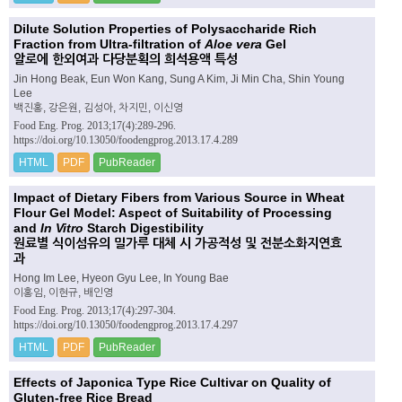
Dilute Solution Properties of Polysaccharide Rich
Fraction from Ultra-filtration of
Aloe vera
Gel
알로에 한외여과 다당분획의 희석용액 특성
Jin Hong Beak, Eun Won Kang, Sung A Kim, Ji Min Cha, Shin Young
Lee
백진홍, 강은원, 김성아, 차지민, 이신영
Food Eng. Prog. 2013;17(4):289-296.
https://doi.org/10.13050/foodengprog.2013.17.4.289
HTML
PDF
PubReader
Impact of Dietary Fibers from Various Source in Wheat
Flour Gel Model: Aspect of Suitability of Processing
and
In Vitro
Starch Digestibility
원료별 식이섬유의 밀가루 대체 시 가공적성 및 전분소화지연효
과
Hong Im Lee, Hyeon Gyu Lee, In Young Bae
이홍임, 이현규, 배인영
Food Eng. Prog. 2013;17(4):297-304.
https://doi.org/10.13050/foodengprog.2013.17.4.297
HTML
PDF
PubReader
Effects of Japonica Type Rice Cultivar on Quality of
Gluten-free Rice Bread