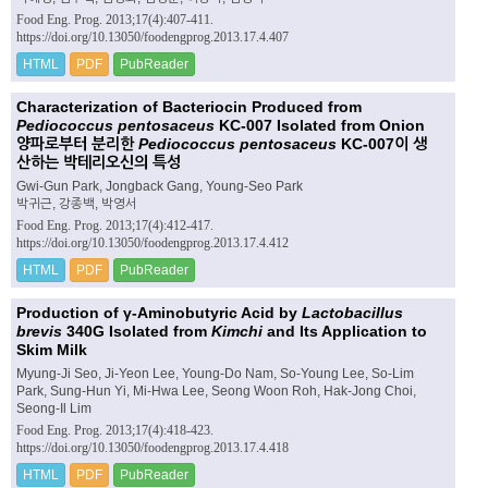
Food Eng. Prog. 2013;17(4):407-411.
https://doi.org/10.13050/foodengprog.2013.17.4.407
HTML
PDF
PubReader
Characterization of Bacteriocin Produced from
Pediococcus pentosaceus
KC-007 Isolated from Onion
양파로부터 분리한
Pediococcus pentosaceus
KC-007이 생
산하는 박테리오신의 특성
Gwi-Gun Park, Jongback Gang, Young-Seo Park
박귀근, 강종백, 박영서
Food Eng. Prog. 2013;17(4):412-417.
https://doi.org/10.13050/foodengprog.2013.17.4.412
HTML
PDF
PubReader
Production of γ-Aminobutyric Acid by
Lactobacillus
brevis
340G Isolated from
Kimchi
and Its Application to
Skim Milk
Myung-Ji Seo, Ji-Yeon Lee, Young-Do Nam, So-Young Lee, So-Lim
Park, Sung-Hun Yi, Mi-Hwa Lee, Seong Woon Roh, Hak-Jong Choi,
Seong-Il Lim
Food Eng. Prog. 2013;17(4):418-423.
https://doi.org/10.13050/foodengprog.2013.17.4.418
HTML
PDF
PubReader