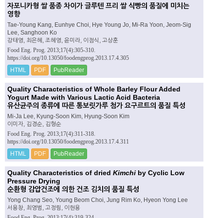
자포니카형 쌀 품종 차이가 글루텐 프리 쌀 식빵의 품질에 미치는
영향
Tae-Young Kang, Eunhye Choi, Hye Young Jo, Mi-Ra Yoon, Jeom-Sig
Lee, Sanghoon Ko
강태영, 최은혜, 조혜영, 윤미라, 이점식, 고상훈
Food Eng. Prog. 2013;17(4):305-310.
https://doi.org/10.13050/foodengprog.2013.17.4.305
HTML
PDF
PubReader
Quality Characteristics of Whole Barley Flour Added
Yogurt Made with Various Lactic Acid Bacteria
유산균주의 종류에 따른 통보릿가루 첨가 요구르트의 품질 특성
Mi-Ja Lee, Kyung-Soon Kim, Hyung-Soon Kim
이미자, 김경순, 김형순
Food Eng. Prog. 2013;17(4):311-318.
https://doi.org/10.13050/foodengprog.2013.17.4.311
HTML
PDF
PubReader
Quality Characteristics of dried
Kimchi
by Cyclic Low
Pressure Drying
순환형 감압건조에 의한 건조 김치의 품질 특성
Yong Chang Seo, Young Beom Choi, Jung Rim Ko, Hyeon Yong Lee
서용창, 최영범, 고정림, 이현용
Food Eng. Prog. 2013;17(4):319-324.