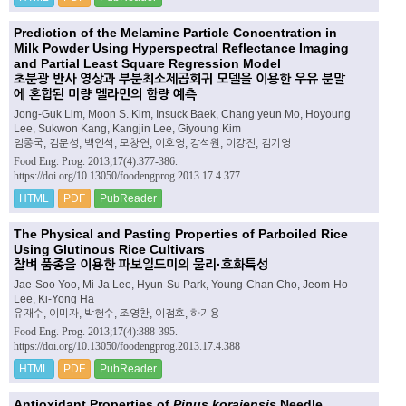
Prediction of the Melamine Particle Concentration in
Milk Powder Using Hyperspectral Reflectance Imaging
and Partial Least Square Regression Model
초분광 반사 영상과 부분최소제곱회귀 모델을 이용한 우유 분말
에 혼합된 미량 멜라민의 함량 예측
Jong-Guk Lim, Moon S. Kim, Insuck Baek, Chang yeun Mo, Hoyoung
Lee, Sukwon Kang, Kangjin Lee, Giyoung Kim
임종국, 김문성, 백인석, 모창연, 이호영, 강석원, 이강진, 김기영
Food Eng. Prog. 2013;17(4):377-386.
https://doi.org/10.13050/foodengprog.2013.17.4.377
HTML
PDF
PubReader
The Physical and Pasting Properties of Parboiled Rice
Using Glutinous Rice Cultivars
찰벼 품종을 이용한 파보일드미의 물리·호화특성
Jae-Soo Yoo, Mi-Ja Lee, Hyun-Su Park, Young-Chan Cho, Jeom-Ho
Lee, Ki-Yong Ha
유재수, 이미자, 박현수, 조영찬, 이점호, 하기용
Food Eng. Prog. 2013;17(4):388-395.
https://doi.org/10.13050/foodengprog.2013.17.4.388
HTML
PDF
PubReader
Antioxidant Properties of
Pinus koraiensis
Needle