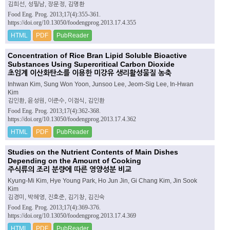
김희선, 성필남, 장문정, 김명환
Food Eng. Prog. 2013;17(4):355-361.
https://doi.org/10.13050/foodengprog.2013.17.4.355
HTML
PDF
PubReader
Concentration of Rice Bran Lipid Soluble Bioactive
Substances Using Supercritical Carbon Dioxide
초임계 이산화탄소를 이용한 미강유 생리활성물질 농축
Inhwan Kim, Sung Won Yoon, Junsoo Lee, Jeom-Sig Lee, In-Hwan
Kim
김인환, 윤성원, 이준수, 이점식, 김인환
Food Eng. Prog. 2013;17(4):362-368.
https://doi.org/10.13050/foodengprog.2013.17.4.362
HTML
PDF
PubReader
Studies on the Nutrient Contents of Main Dishes
Depending on the Amount of Cooking
주식류의 조리 분량에 따른 영양성분 비교
Kyung-Mi Kim, Hye Young Park, Ho Jun Jin, Gi Chang Kim, Jin Sook
Kim
김경미, 박혜영, 진호준, 김기창, 김진숙
Food Eng. Prog. 2013;17(4):369-376.
https://doi.org/10.13050/foodengprog.2013.17.4.369
HTML
PDF
PubReader