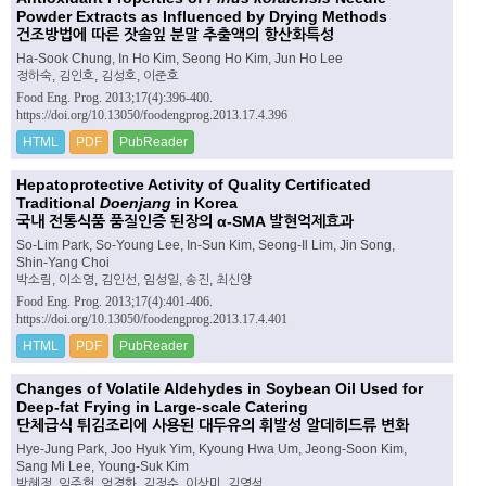
Powder Extracts as Influenced by Drying Methods
건조방법에 따른 잣솔잎 분말 추출액의 항산화특성
Ha-Sook Chung, In Ho Kim, Seong Ho Kim, Jun Ho Lee
정하숙, 김인호, 김성호, 이준호
Food Eng. Prog. 2013;17(4):396-400.
https://doi.org/10.13050/foodengprog.2013.17.4.396
HTML
PDF
PubReader
Hepatoprotective Activity of Quality Certificated
Traditional
Doenjang
in Korea
국내 전통식품 품질인증 된장의 α-SMA 발현억제효과
So-Lim Park, So-Young Lee, In-Sun Kim, Seong-Il Lim, Jin Song,
Shin-Yang Choi
박소림, 이소영, 김인선, 임성일, 송진, 최신양
Food Eng. Prog. 2013;17(4):401-406.
https://doi.org/10.13050/foodengprog.2013.17.4.401
HTML
PDF
PubReader
Changes of Volatile Aldehydes in Soybean Oil Used for
Deep-fat Frying in Large-scale Catering
단체급식 튀김조리에 사용된 대두유의 휘발성 알데히드류 변화
Hye-Jung Park, Joo Hyuk Yim, Kyoung Hwa Um, Jeong-Soon Kim,
Sang Mi Lee, Young-Suk Kim
박혜정, 임주혁, 엄경화, 김정순, 이상미, 김영석