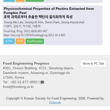
Physicochemical Properties of Pectins Extracted from
Pumpkin Peel
호박 과피로부터 추출한 펙틴의 물리화학적 특성
Young-Me Lee, Seung-Ki Kim, Jiwon Park, Joong-Hyuck Auh
이영미, 김승기, 박지원, 어중혁
Food Eng. Prog. 2012;16(4):403-407.
https://doi.org/10.13050/foodengprog.2012.16.4.403
HTML
PDF
PubReader
Food Engineering Progress
Move to PC Site
#301, Oreum Building, 4721, Seodong-daero,
Daedeok-myeon, Anseong-si, Gyeonggi-do
17544, Korea
Tel : +82-31-677-9993 |
food@foodeng.or.kr
Copyright © Korean Society for Food Engineering. 2026. Powered by
Guhmok