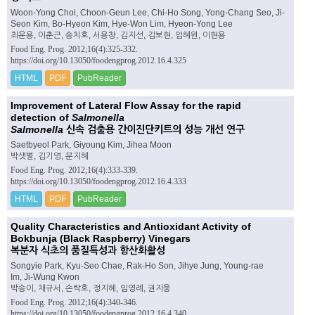
Woon-Yong Choi, Choon-Geun Lee, Chi-Ho Song, Yong-Chang Seo, Ji-
Seon Kim, Bo-Hyeon Kim, Hye-Won Lim, Hyeon-Yong Lee
최운용, 이춘근, 송치호, 서용창, 김지선, 김보현, 임혜원, 이현용
Food Eng. Prog. 2012;16(4):325-332.
https://doi.org/10.13050/foodengprog.2012.16.4.325
HTML
PDF
PubReader
Improvement of Lateral Flow Assay for the rapid
detection of
Salmonella
Salmonella
신속 검출용 간이진단키트의 성능 개선 연구
Saetbyeol Park, Giyoung Kim, Jihea Moon
박샛별, 김기영, 문지혜
Food Eng. Prog. 2012;16(4):333-339.
https://doi.org/10.13050/foodengprog.2012.16.4.333
HTML
PDF
PubReader
Quality Characteristics and Antioxidant Activity of
Bokbunja (Black Raspberry) Vinegars
복분자 식초의 품질특성과 항산화활성
Songyie Park, Kyu-Seo Chae, Rak-Ho Son, Jihye Jung, Young-rae
Im, Ji-Wung Kwon
박송이, 채규서, 손락호, 정지혜, 임영례, 권지웅
Food Eng. Prog. 2012;16(4):340-346.
https://doi.org/10.13050/foodengprog.2012.16.4.340