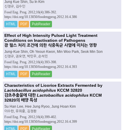
Jung Kue Shin, Su In Kim
신정규, 김수인
Food Eng. Prog. 2012;16(4):386-392.
https://doi.org/10.13050/foodengprog.2012.16.4.386
HTML
PDF
PubReader
Effect of High Intensity Pulsed Light Treatment
Conditions on Inactivation of Pathogens
광 펄스 처리 조건에 의한 식중독균 사멸에 미치는 영향
Jung-Kue Shin, Oh Yeoun Kwon, Min Woo Park, Seok Min Son
신정규, 권오연, 박민우, 손석민
Food Eng. Prog. 2012;16(4):393-398.
https://doi.org/10.13050/foodengprog.2012.16.4.393
HTML
PDF
PubReader
Characteristics of Licorice Extracts Fermented by
Lactobacillus acidophilus
KCCM 32820
감초추출물에 대한
Lactobacillus acidophilus
KCCM
32820의 배양 특성
Su Han Lee, Hee Jung Ryoo, Jung Hoan Kim
이수한, 유희중, 김정환
Food Eng. Prog. 2012;16(4):399-402.
https://doi.org/10.13050/foodengprog.2012.16.4.399
HTML
PDF
PubReader