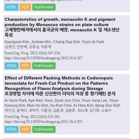
HTML
PDF
PubReader
Characteristics of growth, monacolin K and pigment
production by
Monascus
strains on plate culture
고체평판배지에서의 홍국균의 배양, monacolin K 및 색소생산
특성
Kyungsun Kim, Junbae Ahn, Chang Sup Kim, Youn-Je Park
김경선, 안준배, 김창섭, 박윤제
Food Eng. Prog. 2012;16(4):347-354.
https://doi.org/10.13050/foodengprog.2012.16.4.347
HTML
PDF
PubReader
Effect of Different Packing Methods in Codonopsis
lanceolata for Fresh-Cut Product on the Patterns
Recognition of Flavor Analysis during Storage
포장방법 차이에 따른 신선편이 더덕의 저장 중 향기패턴 분석
In-Seon Park, Aye-Ree Youn, Duck-Joo Choi, Youn-Jung Lee, Youn-
Kyeong Kim, Mun-Ho Kim, So-Rye Choi, Ki-Hwa Kim, Bong-Soo Noh
박인선, 윤예리, 최덕주, 이윤정, 김윤경, 김문호, 최소례, 김기화, 노봉수
Food Eng. Prog. 2012;16(4):355-361.
https://doi.org/10.13050/foodengprog.2012.16.4.355
HTML
PDF
PubReader