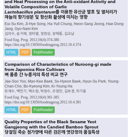
and Heat Processing on the Anti-oxidant Activity and
Volatile Composition of Garlic
Lactobacillus plantarum
를 이용한 유산균 발효 및 열처리가
마늘의 향기성분 및 항산화 활성에 미치는 영향
Eui-Su Kim, Ji-Hye Song, Ha-Yull Chung, Heon-Sang Jeong, Hae-Dong
Jang, Gyo-Nam Kim
김의수, 송지혜, 정하열, 정헌상, 장해동, 김교남
Food Eng. Prog. 2012;16(4):374-380.
https://doi.org/10.13050/foodengprog.2012.16.4.374
HTML
PDF
PubReader
Comparison of Characteristics of Nuroong-gi made
from Japonica Rice Cultivars
벼 품종 간 누룽지의 특성 비교 연구
Jae-Soo Yoo, Man-Kee Baek, So-Hyeon Baek, Hyun-Su Park, Young-
Chan Cho, Bo-Kyeong Kim, Ki-Young Ha
유재수, 백만기, 백소현, 박현수, 조영찬, 김보경, 하기용
Food Eng. Prog. 2012;16(4):381-385.
https://doi.org/10.13050/foodengprog.2012.16.4.381
HTML
PDF
PubReader
Quality Properties of the Black Sesame Yeot
Gangjeong with the Candied Bamboo Sprout
당절임 죽순 첨가량에 따른 검은깨 엿강정의 품질특성