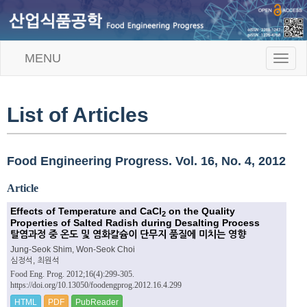
MENU
T
o
g
g
l
List of Articles
e
n
a
v
Food Engineering Progress. Vol. 16, No. 4, 2012
i
g
Article
a
t
Effects of Temperature and CaCl
on the Quality
2
i
Properties of Salted Radish during Desalting Process
o
탈염과정 중 온도 및 염화칼슘이 단무지 품질에 미치는 영향
n
Jung-Seok Shim, Won-Seok Choi
심정석, 최원석
Food Eng. Prog. 2012;16(4):299-305.
https://doi.org/10.13050/foodengprog.2012.16.4.299
HTML
PDF
PubReader