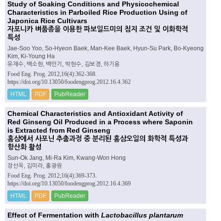
Study of Soaking Conditions and Physicochemical
Characteristics in Parboiled Rice Production Using of
Japonica Rice Cultivars
자포니카 벼품종을 이용한 파보일드미의 침지 조건 및 이화학적
특성
Jae-Soo Yoo, So-Hyeon Baek, Man-Kee Baek, Hyun-Su Park, Bo-Kyeong
Kim, Ki-Young Ha
유재수, 백소현, 백만기, 박현수, 김보경, 하기용
Food Eng. Prog. 2012;16(4):362-368.
https://doi.org/10.13050/foodengprog.2012.16.4.362
HTML
PDF
PubReader
Chemical Characteristics and Antioxidant Activity of
Red Ginseng Oil Produced in a Process where Saponin
is Extracted from Red Ginseng
홍삼에서 사포닌 추출과정 중 분리된 홍삼오일의 화학적 특성과
항산화 활성
Sun-Ok Jang, Mi-Ra Kim, Kwang-Won Hong
장선옥, 김미라, 홍광원
Food Eng. Prog. 2012;16(4):369-373.
https://doi.org/10.13050/foodengprog.2012.16.4.369
HTML
PDF
PubReader
Effect of Fermentation with
Lactobacillus plantarum