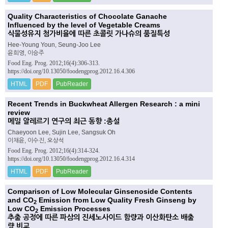
Quality Characteristics of Chocolate Ganache
Influenced by the level of Vegetable Creams
식물성유지 첨가비율에 따른 초콜릿 가나슈의 품질특성
Hee-Young Youn, Seung-Joo Lee
윤희영, 이승주
Food Eng. Prog. 2012;16(4):306-313.
https://doi.org/10.13050/foodengprog.2012.16.4.306
HTML
PDF
PubReader
Recent Trends in Buckwheat Allergen Research : a mini
review
메밀 알레르기 연구의 최근 동향 :총설
Chaeyoon Lee, Sujin Lee, Sangsuk Oh
이채윤, 이수진, 오상석
Food Eng. Prog. 2012;16(4):314-324.
https://doi.org/10.13050/foodengprog.2012.16.4.314
HTML
PDF
PubReader
Comparison of Low Molecular Ginsenoside Contents
and CO
Emission from Low Quality Fresh Ginseng by
2
Low CO
Emission Processes
2
추출 공정에 따른 파삼의 진세노사이드 함량과 이산화탄소 배출
량 비교